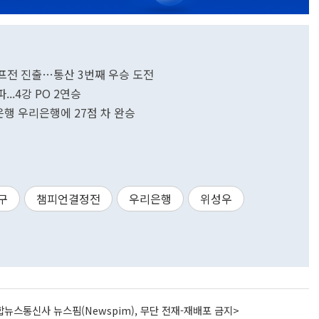
 챔프전 진출…통산 3번째 우승 도전
...4강 PO 2연승
민은행 우리은행에 27점 차 완승
구
챔피언결정전
우리은행
위성우
뉴스통신사 뉴스핌(Newspim), 무단 전재-재배포 금지>