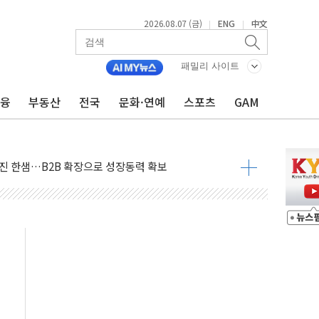
2026.08.07 (금)
ENG
中文
|
|
스템 안정성 한순간도 흔들려선 안돼"
들에게 "내란으로 훼손된 군 신뢰 회복해야"
패밀리 사이트
 순자산 30조 돌파…증시 급락에 업계 1위
금융
부동산
전국
문화·연예
스포츠
GAM
매출 1006억원…전년비 13.9% 증가
운 관심…SK하이닉스, FMS서 '풀스택' 기술력 과시
다진 한샘…B2B 확장으로 성장동력 확보
동났다"…선수금 내걸고 확보 전쟁
사주 1000억 연내 소각…2분기 영업익 853억
목표인데…외국인 숙박 부가세 환급 앞당겨 종료
CK] 축구협회 성접대 기간, 대표팀 무패 外
 몇 년 내 NATO 결속력 시험하려 한정적 침공 가능성"
에 3.5조원 투입키로...'에너지 자립' 일환
주택 36% 늘었다...공급부족 전 시장 규제 탓 커
AI 기업 Audission Oy와 운영 파트너십 체결