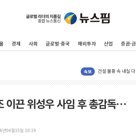
박홍근 "국가재정시
李대통령, 진급 장성
우리자산운용, MMF
울
경제
사회
글로벌·중국
해외투자
산업
증권·
TBH글로벌, 상반기 
AI 메모리 향한 뜨거
건설 불황 속 내실 
"내년 메모리 물량 
속보
현대지에프홀딩스, 자
관광객 3000만명 
[뉴스핌 이 시각 PI
조 이끈 위성우 사임 후 총감독…
美 정보 당국 "푸틴,
인도, 바이오가스 생산
서울시, 정비사업으로 
26년04월15일 10:19
신인류콘텐츠, 핀란드 