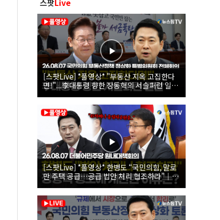
스팟
Live
[스팟Live] *풀영상* "부동산 지옥 고집한다
면!"...李대통령 향한 장동혁의 서슬퍼런 일갈
| 26.08.07 국민의힘 부동산정책 정상화 특별
위원회 전체회의
[스팟Live] *풀영상* 한병도 “국민의힘, 말로
만 주택 공급…공급 법안 처리 협조하라”｜
26.08.07 더불어민주당 원내대책회의