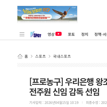
영상
포토
정치
정책·서
홈
스포츠
국내스포츠
[프로농구] 우리은행 왕
전주원 신임 감독 선임
기사입력 :
2026년04월15일 10:19
최종수정 :
20