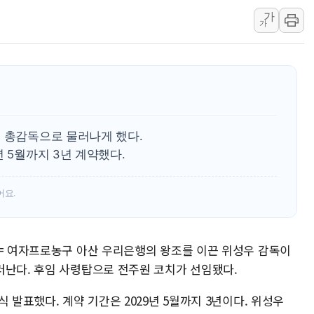
가
"일부 존치" vs "
가
[AI 카드뉴스] 기
국민의힘 윤리위, '
수박으로 여름 나는
전남광주 구례 산불 3
캠코, 5918억원 규
을 총감독으로 물러나게 했다.
 5월까지 3년 계약했다.
어요.
 = 여자프로농구 아산 우리은행의 왕조를 이끈 위성우 감독이
러난다. 후임 사령탑으로 전주원 코치가 선임됐다.
 발표했다. 계약 기간은 2029년 5월까지 3년이다. 위성우