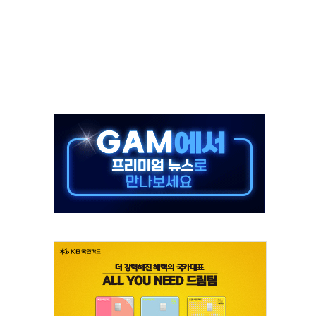
전면 개발"…서리풀2구역 갈등, 협의 테이블에
후변화가 바꾼 대한민국 여름
부산 돌려차기 발언' 논란 서범수·진종오 징계절차 개시
 하마
2분 만에 주불 진화...인명피해 없어
모 압류재산 1506건 공매