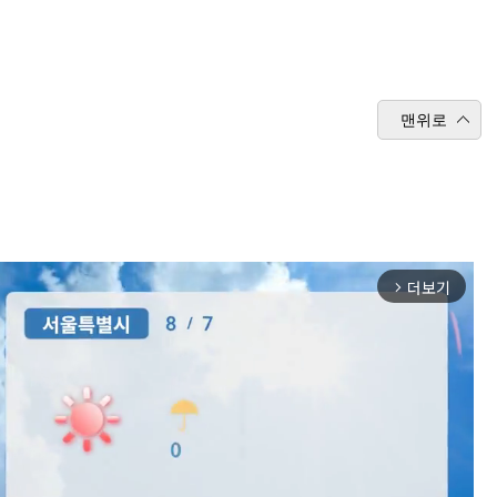
맨위로
더보기
arrow_forward_ios