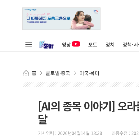
영상
포토
정치
정책·서
홈
글로벌·중국
미국·북미
[AI의 종목 이야기] 오
달
기사입력 :
2026년04월14일 13:38
최종수정 :
20