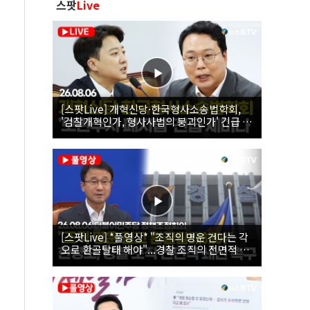
스팟
Live
[스팟Live] 개혁신당·한국형사소송법학회,
'검찰개혁인가, 형사사법의 붕괴인가' 긴급 세
미나｜26.08.06
[스팟Live] *풀영상* "조직의 명운 건다는 각
오로 환골탈태 해야"...경찰 조직의 전면적 쇄
신 촉구한 한병도 | 26.08.06 더불어민주당 정
책조정회의