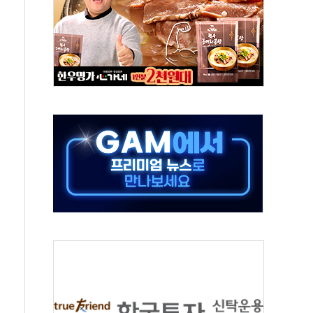
남 태양광발전 '첫삽'…남동발전, 재생에너지 '앞장'
 상반기부터 본격화
혹' 축구협회 압수수색
세대 AI 메모리 기술력 과시
 고단열 인테리어 관심 급증"
 챙긴 경찰관 2명 송치