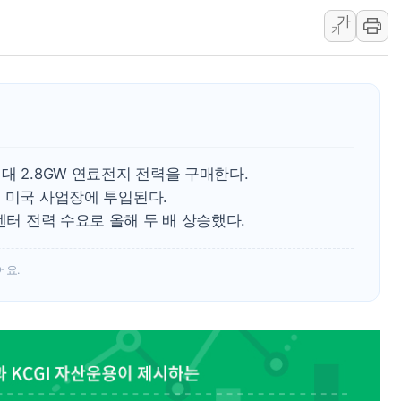
가
국내 최대 400MW 규모 해
가
카카오, 'AI 수익화' 내년
경찰, '홍명보 감독 선임 의
삼성전자, FMS 2026서 차
LX하우시스 "역대급 폭염에
일 안 하고 '초과근무 수당'
대 2.8GW 연료전지 전력을 구매한다.
7년 미국 사업장에 투입된다.
센터 전력 수요로 올해 두 배 상승했다.
어요.