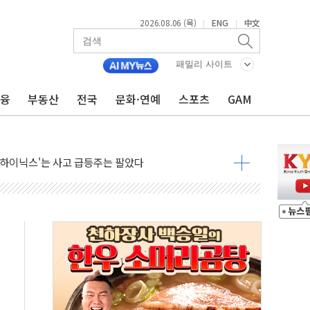
2026.08.06 (목)
ENG
中文
|
|
테스트 '비욘드 디 어비스' 수상작 발표
아빌드위크' 참가…리모델링 상담 제공
패밀리 사이트
…대상, 종가가 넘은 건 국경 아닌 '식문화 장벽'
금융
부동산
전국
문화·연예
스포츠
GAM
1% 급등…구리 가격 상승 전망 부각
 담은 채권혼합 펀드 2종 출시
·하이닉스'는 사고 급등주는 팔았다
시다발 해킹 공격...이번에도 이란 작품?
진 AI 반도체, 메모리 넘어 밸류체인 분산 투자해야"
피 4%↓…매도 사이드카 발동
 효과, '모임주' 이자 기여도 일반 2배
 돼지국밥짬뽕' 2주간 전국 한시 판매
ADT캡스, 매장 운영·보안 통합관리 앱 출시
 클라우드 보안인증 획득
업익 2.2조 증발...하반기 '환율 역풍' 우려