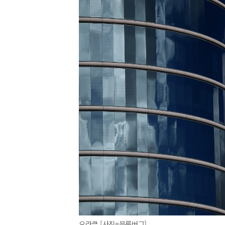
오라클 [사진=블룸버그]