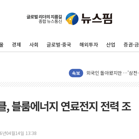
펄어비스, 붉은사막 영상 콘
현대리바트, '2026 코리
[K메이커] 코셔에서 할랄까지
울
경제
사회
글로벌·중국
해외투자
산업
증권·
[특징주] 비철금속 업종 1
흥국자산운용, 코스닥 성장주
외국인 돌아왔지만 …'삼전
"월가 큰손들을 털어라" 동
속보
미래에셋자산운용 "변동성 커
반도체 대형주 급락에 코스
카카오뱅크 '모임통장'의 락인
라클, 블룸에너지 연료전지 전력 조
더본코리아 홍콩반점, '부산
LGU+, 국내 IDaaS 최초
26년04월14일 13:38
환율 100원 빠지면 현대차 영