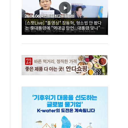
[스팟Live] *풀영상* 장동혁, 형소법 안 봤다
는 李대통령에 "역대급 망언...대통령 맞나"｜
26.08.06 국민의힘 최고위원회의