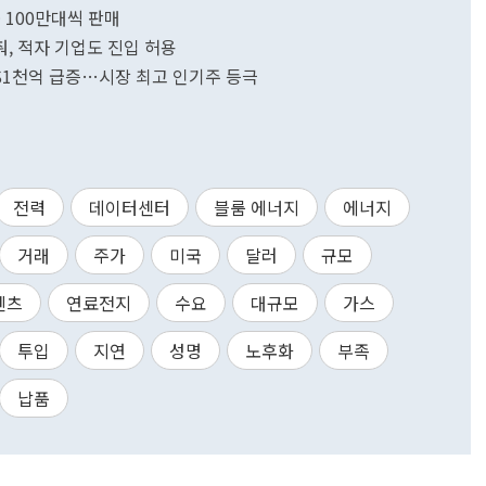
중 100만대씩 판매
낮춰, 적자 기업도 진입 허용
총 $1천억 급증…시장 최고 인기주 등극
전력
데이터센터
블룸 에너지
에너지
거래
주가
미국
달러
규모
텐츠
연료전지
수요
대규모
가스
투입
지연
성명
노후화
부족
납품