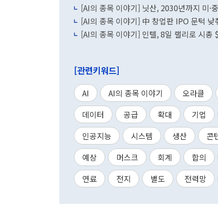
[AI의 종목 이야기] 닛산, 2030년까지 미·
[AI의 종목 이야기] 中 창업판 IPO 문턱 
[AI의 종목 이야기] 인텔, 8일 랠리로 시
[관련키워드]
AI
AI의 종목 이야기
오라클
데이터
공급
확대
기업
인공지능
시스템
생산
콘
예상
머스크
회계
합의
연료
전지
별도
전력망