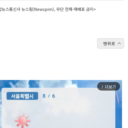
뉴스통신사 뉴스핌(Newspim), 무단 전재-재배포 금지>
맨위로
더보기
arrow_forward_ios