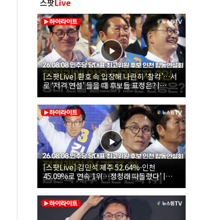
스팟
Live
[스팟Live] 환호 속 입장해 나란히 ‘찰칵’…서
로 ‘저격 연설’ 들을 때 후보들 표정은? |
26.08.08 더불어민주당 당대표·최고위원 후
보 인천 합동연설회
[스팟Live] 김민석 제주 52.64%·인천
45.09%로 연속 1위…정청래 따돌렸다’ |
26.08.08 더불어민주당 당대표·최고위원 후
보 인천 합동연설회