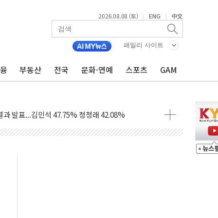
2026.08.08 (토)
ENG
中文
|
|
산사태 주의보'...경북도, 호우 피해·통제구간 없어
%p' 차 재역전 성공...金 45.42% vs 鄭 44.56%
패밀리 사이트
·정청래·김민석 당대표 후보
금융
부동산
전국
문화·연예
스포츠
GAM
 정청래에 승리...47.75% vs 42.08%
과 발표...김민석 47.75% 정청래 42.08%
표...김민석 45.09% 정청래 43.27% 송영길 11.63%
표...김민석 52.64% 정청래 39.89% 송영길 7.47%
0~8.14)
…공습 한계·탄약 부족 현실화
50㎜ 폭우…강원 동해안 강한 비 이어져
 환경미화원 수거차에 치여 사망
동…60대 남성 2명 숨져
보는 일 없게"…'결혼 페널티' 22개 과제 손본다