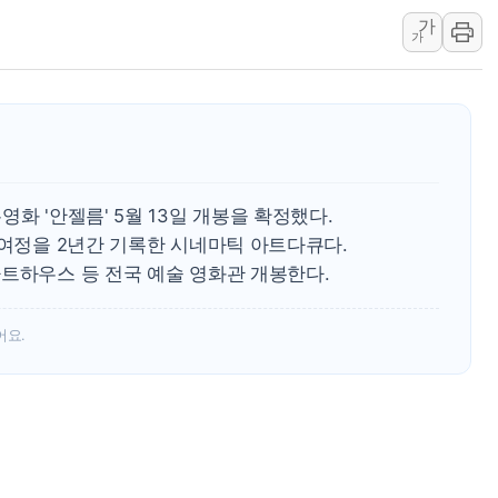
가
여수 오동도 인근 해상서 모
가
추미애, '위안부' 피해자 기림
인천 선재도 갯벌서 해루질 중
인천서 말다툼 중 어머니 흉기
'화합' 꺼낸 김민석에 '뻔뻔
李대통령, ISA 개편 재검토 
화 '안젤름' 5월 13일 개봉을 확정했다.
 여정을 2년간 기록한 시네마틱 아트다큐다.
아트하우스 등 전국 예술 영화관 개봉한다.
어요.