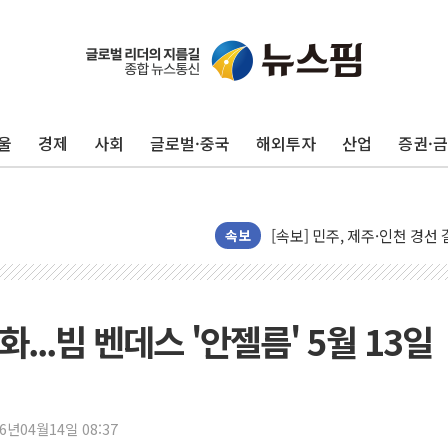
울진·영덕 '호우특보'-포항 '
[종합] 김민석, 정청래에 '0.86
인천 합동연설회 나선 송영길
울
경제
사회
글로벌·중국
해외투자
산업
증권·
김민석, 2주차 제주·인천 경선서
인사하는 김민석 당대표 후보
[속보] 민주, 제주·인천 경선 결
[속보] 민주, 인천 경선 결과 발
속보
[속보] 민주, 제주 경선 결과 발
이번주 국내 주요 금융일정(8.1
美, 이란전 출구전략 만지작
..빔 벤데스 '안젤름' 5월 13일
강릉·동해·삼척 시간당 최대 
폐기물 수거하다 참변…60대
서울 중랑구 주택가서 흉기 난
26년04월14일 08:37
李대통령 "결혼 때문에 손해 