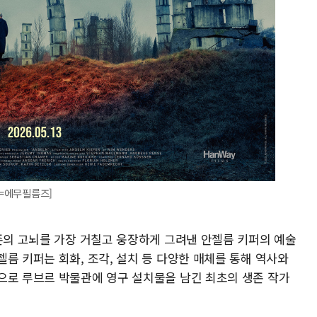
진=에무필름즈]
실존의 고뇌를 가장 거칠고 웅장하게 그려낸 안젤름 키퍼의 예술
름 키퍼는 회화, 조각, 설치 등 다양한 매체를 통해 역사와
으로 루브르 박물관에 영구 설치물을 남긴 최초의 생존 작가