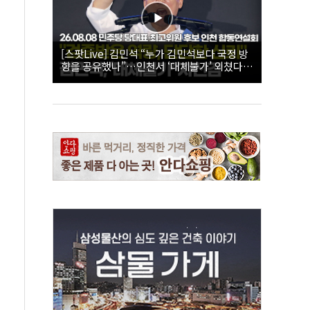
[스팟Live] 김민석 “누가 김민석보다 국정 방
향을 공유했나”…인천서 ‘대체불가’ 외쳤다 |
26.08.08 더불어민주당 당대표·최고위원 후
보 인천 합동연설회