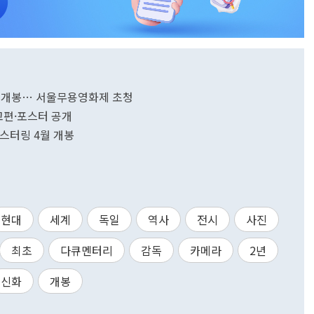
일 재개봉… 서울무용영화제 초청
예고편·포스터 공개
마스터링 4월 개봉
현대
세계
독일
역사
전시
사진
최초
다큐멘터리
감독
카메라
2년
신화
개봉