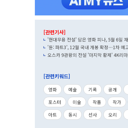
[관련기사]
'현대무용 전설' 담은 영화 피나, 5월 6
'듄: 파트3', 12월 국내 개봉 확정…1차 
오스카 9관왕의 전설 '마지막 황제' 4K리
[관련키워드]
영화
예술
기록
공개
포스터
미술
작품
작가
아트
동시
선사
오리