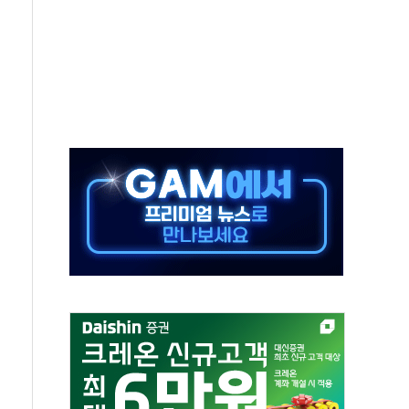
터보트 전복…1명 사망·1명 실종
의 날 참석..."국제적 시민 연대로 목소리 내야"
 실종 60대 나흘만에 숨진 채 발견
 살해 10대 아들 체포
' 받아친 정청래…제주 연설서 신경전 고조
지시…與 "적극 환영"·野 "졸속 국정"