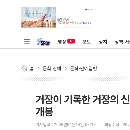
영상
포토
정치
정책·서
홈
문화·연예
문화·연예일반
거장이 기록한 거장의 신화.
개봉
기사입력 :
2026년04월14일 08:37
최종수정 :
20