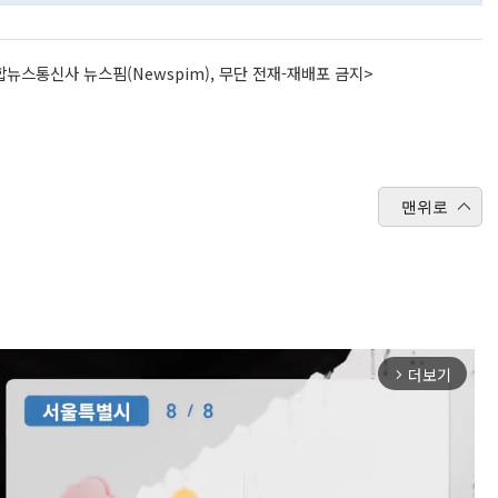
뉴스통신사 뉴스핌(Newspim), 무단 전재-재배포 금지>
맨위로
더보기
arrow_forward_ios