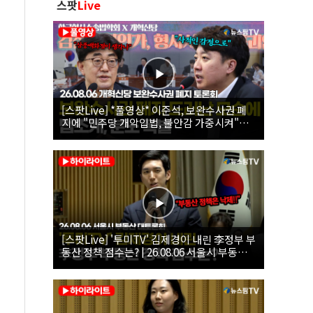
스팟
Live
[스팟Live] *풀영상* 이준석, 보완수사권 폐
지에 "민주당 개악입법, 불안감 가중시켜"｜
26.08.06 개혁신당 보완수사권 폐지 토론회
[스팟Live] '투미TV' 김제경이 내린 李정부 부
동산 정책 점수는? | 26.08.06 서울시 부동산
대토론회