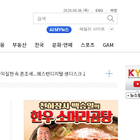
2026.08.06 (목)
ENG
中文
|
|
패밀리 사이트
금융
부동산
전국
문화·연예
스포츠
GAM
·아이온큐·도어대시↑ VS 샌디스크·피그마·앱러빈↓
 반대…상법·자본시장법 개정 논의"
 차익실현 속 혼조세...웨스턴디지털·샌디스크↓
에 긴급 안보 점검회의
호르무즈 재개방 기대에 강세
조까지, 상승...호실적 보고 기업 상승세 뚜렷
인 '사파리' 공격… 시민들 공포감 극대화 전략
' 임시 주총 기대감에 홀로 상한가…마진 잔액은 사상 최고
버리지 위험수위…숨은 차입이 더 큰 변수"
대응 1단계 진압 중