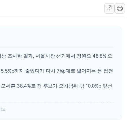
김정관 산업부 장관 "주 52시간 손봐
가
가
해군 1함대 창설 80주년…지역과 함께
[3보] 북, 원산서 동해로 단거리 탄도
우크라 드론 전술, 중남미 콜롬비아에
동해해경, 독도 해상서 부유물 감긴 
주한미군 "오산기지 누출, 백린 아닌 
대상 조사한 결과, 서울시장 선거에서 정원오 48.8% 오
구미 폐염산처리업체서 불 2시간30여
해군과 함께하는 '불금전파, 송정' 시
5.5%p까지 줄었다가 다시 7%p대로 벌어지는 등 접전
강원도 폭염특보 11일째…온열질환·가
[코인 시황] 비트코인, ETF 자금 
오세훈 38.4%로 정 후보가 오차범위 밖 10.0%p 앞선
어요.