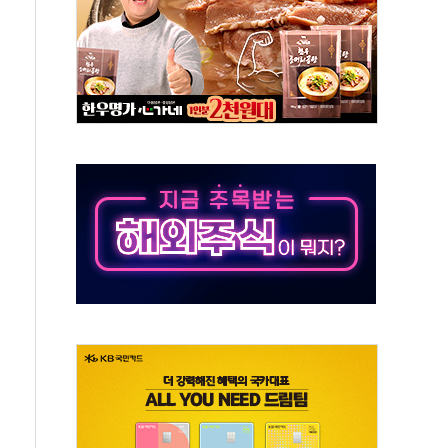
야, 경쟁상대 中과 비교해야"
하는 '선봉'의 대민 봉사
미사일 1발 발사… 올해 10번째·42일 만 도발
 새 안보 위기… 반군·마약카르텔이 습득해 전투 활용
어선 구조
무해한 표면 부식 물질"
분만에 진화...외국인 노동자 숨져
즌2
축 피해 최소화 '총력 대응'
유입에도 박스권…美 암호화폐 법안 처리 여부도 변수