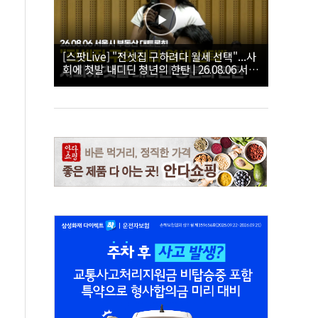
[스팟Live] "전셋집 구하려다 월세 선택"...사
회에 첫발 내디딘 청년의 한탄 | 26.08.06 서울
시 부동산 대토론회