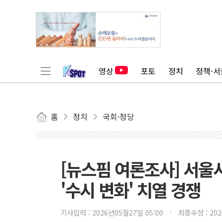
영상
포토
정치
정책·서
홈
정치
국회·정당
[뉴스핌 여론조사] 서울시
'수시 변화' 치열 경쟁
기사입력 :
2026년05월27일 05:00
최종수정 :
20