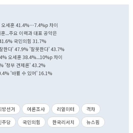
 오세훈 41.4%…7.4%p 차이
세훈...주요 이력과 대표 공약은
1.6% 국민의힘 31.7%
다' 47.9% '잘못한다' 43.7%
% 오세훈 38.4%...10%p 차이
% '정부 견제론' 43.2%
4% '바뀔 수 있어' 16.1%
지방선거
여론조사
리얼미터
격차
민주당
국민의힘
한국리서치
뉴스핌