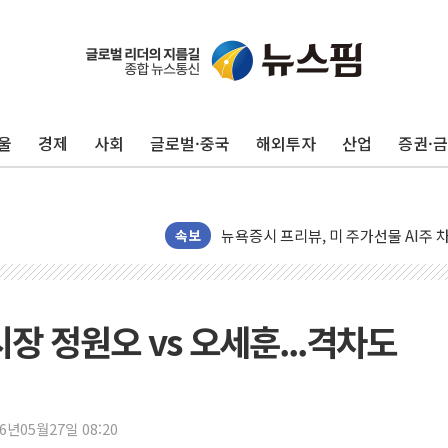
울
경제
사회
글로벌·중국
해외투자
산업
증권·
뉴욕증시 개장 전 특징주...모더나
김정관 장관 "영업이익 N% 성과급
뉴욕증시 프리뷰, 미 주가선물 AI주
속보
청와대, 북한 단거리 탄도미사일 발사
금값 7주 만에 최고…美 고용 둔화·
[인도증시] 중동 긴장 완화에 실적 호
장 정원오 vs 오세훈...격차도
러, 1인칭시점 드론으로 우크라 민간
[베트남 증시] 지수 하락 속 'DGC
'월가의 황제' 다이먼 "금융시장 레
26년05월27일 08:20
양주 섬유염색공장서 화재 1명 중상…