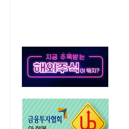
고한 파트너십 이어갈 예정"
항의 서한…"표현의 자유 위협"
.2분기 영업이익 121% 급증
울·경기·충북 선관위 등 추가 압수수색
, 30일 2주년 기념 행사
..RSU 세제지원 긍정 검토되길"
영대상 환경부분 최우수상 수상