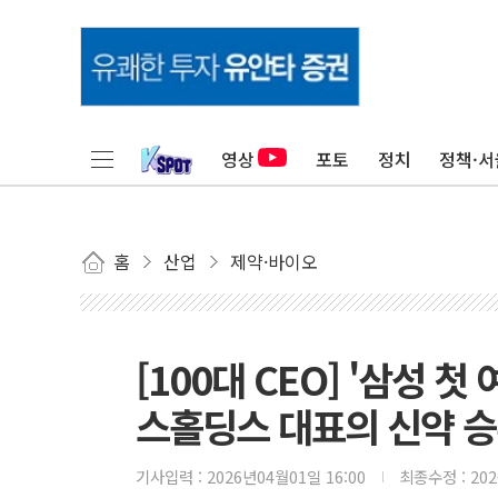
영상
포토
정치
정책·서
홈
산업
제약·바이오
[100대 CEO] '삼성 
스홀딩스 대표의 신약 
기사입력 :
2026년04월01일 16:00
최종수정 :
20