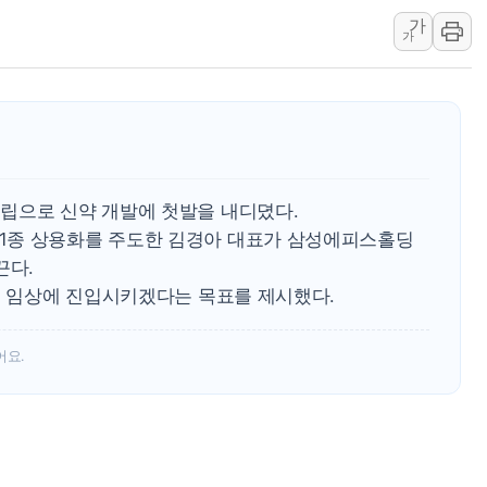
[컨콜] 네이버, "엔비디아와 공
가
가
美공화, 韓 '개정 정통망법'에 
롯데쇼핑, 백화점이 이끈 반등..
합수본, '투표율 조작 의혹' 서
교원그룹 펫 프렌들리 호텔 '키녹'
벤처업계 "정부 세제개편안 환영.
립으로 신약 개발에 첫발을 내디뎠다.
최영근 한국전광 대표, ESG경
1종 상용화를 주도한 김경아 대표가 삼성에피스홀딩
끈다.
를 임상에 진입시키겠다는 목표를 제시했다.
어요.