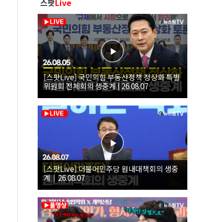
스팟
Live
[스팟Live] 국민의힘 부동산정책 정상화 특별
위원회 전체회의 생중계 | 26.08.07
[스팟Live] 더불어민주당 원내대책회의 생중
계｜26.08.07