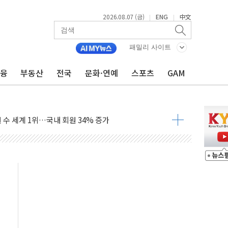
2026.08.07 (금)
ENG
中文
|
|
품공사 등 20곳 '최우수'...인천환경공단 등 '부진'
패밀리 사이트
 숨진 채 발견
보안기업, 중국제 공유기서 '백도어' 발견
금융
부동산
전국
문화·연예
스포츠
GAM
않겠다"
회원 수 세계 1위…국내 회원 34% 증가
 혜택 강화...새벽 배송 도입 예정
으로 부동산과 건강까지 영역 확장 예정
장기공급 합의에 7%대 급등
IT 2026' 참가
억원…순이익 흑자 전환
 따른 중과세는 과세 원칙 어긋나"
이용자수 1000만 돌파