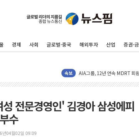
지방공기업 경영평가, 서울농수산식
예천 실종신고 80대 남성 논둑서
"35초마다 중국과 통신"...美
울
경제
사회
글로벌·중국
해외투자
산업
증권·
한병도 "막말 정치를 좌시하지 
원내대책회의 참석하는 한병도
AIA그룹, 12년 연속 MDRT 
속보
[컨콜] 네이버, 멤버십 연계 배송
[컨콜] 네이버 AI탭, 올해 안
[특징주] 포스코퓨처엠, LFP 
첫 여성 전문경영인' 김경아 삼성에피
HDC랩스, 'BUILD CON SUMM
승부수
와이즈버즈, 상반기 매출 245
배준영 의원 "거주 사용 형태에
26년04월02일 09:09
[컨콜] 네이버, AI탭 월간 활성 