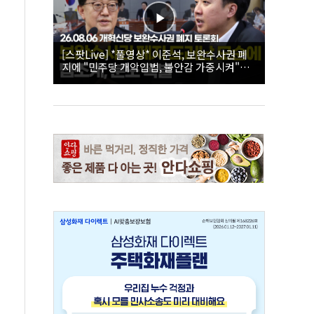
[스팟Live] *풀영상* 이준석, 보완수사권 폐
지에 "민주당 개악입법, 불안감 가중시켜"｜
26.08.06 개혁신당 보완수사권 폐지 토론회