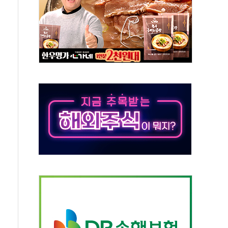
세대 AI 메모리 기술력 과시
 고단열 인테리어 관심 급증"
 챙긴 경찰관 2명 송치
 대표, 자사주 매수
최대 실적에 13%대 급등
확대…신규 항공사 진입길 열려
% '생활파킹통장' 출시
 트럼프...당내선 "안 먹힌다" 균열
'국제보훈컨퍼런스'… 한미동맹 상징성 부각
도 전력망 구축 계약