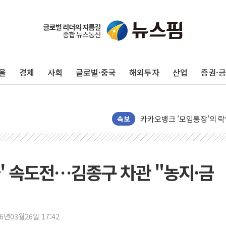
울
경제
사회
글로벌·중국
해외투자
산업
증권·
미래에셋자산운용 "변동성 커
반도체 대형주 급락에 코스
카카오뱅크 '모임통장'의 락인
속보
더본코리아 홍콩반점, '부산
LGU+, 국내 IDaaS 최초
' 속도전…김종구 차관 "농지·금
환율 100원 빠지면 현대차 영
국내 최대 400MW 규모 해
카카오, 'AI 수익화' 내년
26년03월26일 17:42
경찰, '홍명보 감독 선임 의