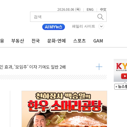
2026.08.06 (목)
ENG
中文
|
|
패밀리 사이트
금융
부동산
전국
문화·연예
스포츠
GAM
진 AI 반도체, 메모리 넘어 밸류체인 분산 투자해야"
피 4%↓…매도 사이드카 발동
 효과, '모임주' 이자 기여도 일반 2배
 돼지국밥짬뽕' 2주간 전국 한시 판매
ADT캡스, 매장 운영·보안 통합관리 앱 출시
 클라우드 보안인증 획득
업익 2.2조 증발...하반기 '환율 역풍' 우려
남 태양광발전 '첫삽'…남동발전, 재생에너지 '앞장'
 상반기부터 본격화
혹' 축구협회 압수수색