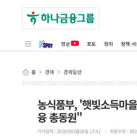
영상
포토
정치
정책·서
홈
경제
경제일반
농식품부, '햇빛소득마을
융 총동원"
기사입력 :
2026년03월26일 17:42
최종수정 :
20