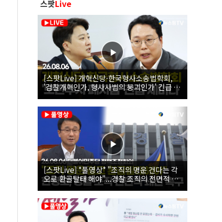
스팟
Live
[스팟Live] 개혁신당·한국형사소송법학회,
'검찰개혁인가, 형사사법의 붕괴인가' 긴급 세
미나｜26.08.06
[스팟Live] *풀영상* "조직의 명운 건다는 각
오로 환골탈태 해야"...경찰 조직의 전면적 쇄
신 촉구한 한병도 | 26.08.06 더불어민주당 정
책조정회의