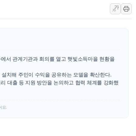
가
삼성전자, FMS 2026서 차
가
LX하우시스 "역대급 폭염에
일 안 하고 '초과근무 수당'
토마토시스템 조길주·이강찬
[특징주] 고려아연, 상반기 
한·체코 항공편 주10회로 
사에서 관계기관과 회의를 열고 햇빛소득마을 현황을
SBI저축은행, 최고 연 7.7
美중간선거 '색깔론' 덧씌우는
 설치해 주민이 수익을 공유하는 모델을 확산한다.
보훈부, 내년 워싱턴서 첫 
 저리 대출 등 지원 방안을 논의하고 협력 체계를 강화했
가온전선, 싱가포르 도시철
어요.