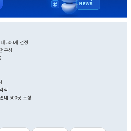
내 500개 선정
진단 구성
도
사
협약식
연내 500곳 조성