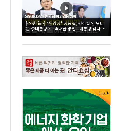
[스팟Live] *풀영상* 장동혁, 형소법 안 봤다
는 李대통령에 "역대급 망언...대통령 맞나"｜
26.08.06 국민의힘 최고위원회의