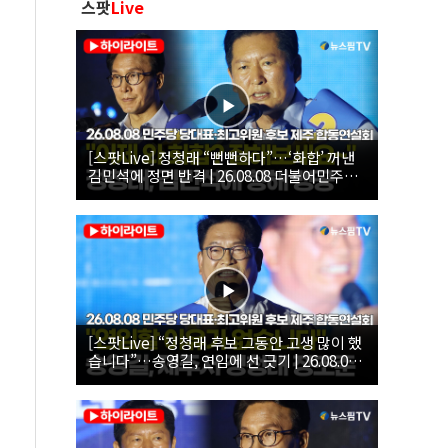
스팟
Live
[스팟Live] 정청래 “뻔뻔하다”…‘화합’ 꺼낸
김민석에 정면 반격 | 26.08.08 더불어민주당
당대표·최고위원 후보 제주 합동연설회
[스팟Live] “정청래 후보 그동안 고생 많이 했
습니다”…송영길, 연임에 선 긋기 | 26.08.08
더불어민주당 당대표·최고위원 후보 제주 합
동연설회