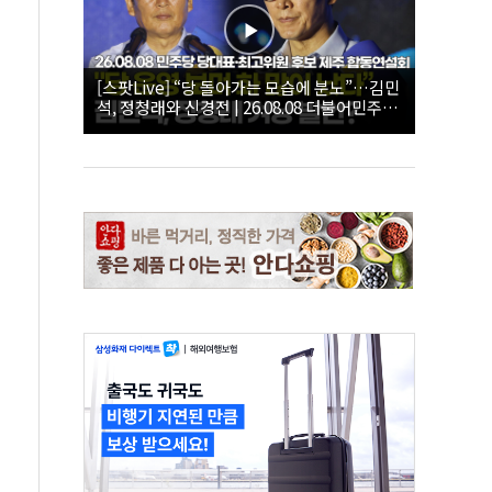
[스팟Live] “당 돌아가는 모습에 분노”…김민
석, 정청래와 신경전 | 26.08.08 더불어민주당
당대표·최고위원 후보 제주 합동연설회