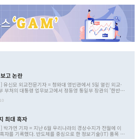
보고 논란
] 유신모 외교전문기자 = 청와대 영빈관에서 5일 열린 외교·
부 부처의 대통령 업무보고에서 정동영 통일부 장관의 '한반도
 구상'과 업무보고 발언이 논란을 빚고 있다. 이날 정 장관의
10
정부 내 조율을 거치지 않은 사안을 정책으로 추진하겠다고 공
는가 하면 사실 관계에 맞지 않은 설명도 있었다. 이재명 대통
로 신중을 기해 달라고 경고했고, 조현 외교부 장관은 '이상
지 최대 흑자
 근거한 비현실적 구상'이라는 비판을 내놨다. 그동안 정 장
책 관련 발언이 물의를 빚은 적은 여러 번 있지만 대통령과 유
] 박가연 기자 = 지난 6월 우리나라의 경상수지가 전월에 이
이 공개적으로 부정적 입장을 표명한 것은 이례적이다. 정 장
 흑자를 기록했다. 반도체를 중심으로 한 정보기술(IT) 품목 수
대북 접근법과 월권을 제어해야 한다는 목소리도 높아지고 있