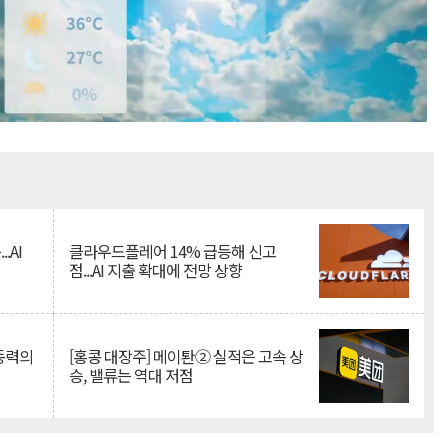
Mute
.AI
클라우드플레어 14% 급등해 신고
점...AI 지출 확대에 전망 상향
 동력의
[홍콩 대장주] 메이퇀② 실적은 고속 상
승, 밸류는 역대 저점