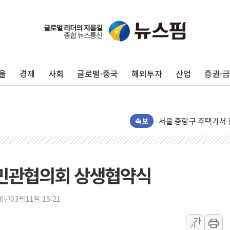
울
경제
사회
글로벌·중국
해외투자
산업
증권·
강릉·동해·삼척 시간당
폐기물 수거하다 참변
서울 중랑구 주택가서 
속보
李대통령 "결혼 때문에 
여수 오동도 인근 해상
추미애, '위안부' 피해
 민관협의회 상생협약식
인천 선재도 갯벌서 해루
인천서 말다툼 중 어머니
26년03월11일 15:21
'화합' 꺼낸 김민석에
가
李대통령, ISA 개편 
가