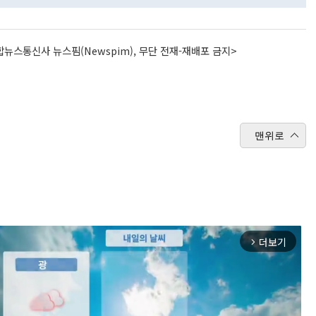
뉴스통신사 뉴스핌(Newspim), 무단 전재-재배포 금지>
맨위로
더보기
arrow_forward_ios