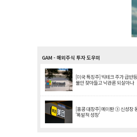
GAM
- 해외주식 투자 도우미
[미국 특징주] 빅테크 주가 급반등..
불안 잦아들고 낙관론 되살아나
[홍콩 대장주] 메이퇀 ③ 신성장
'폭발적 성장'