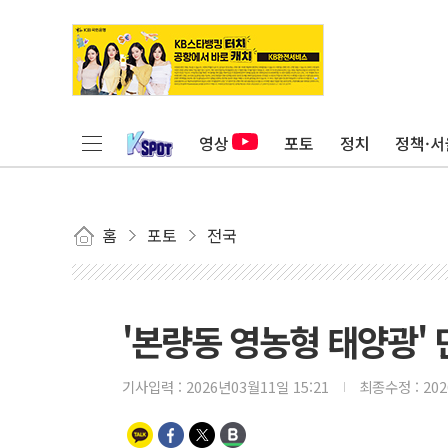
영상
포토
정치
정책·서
홈
포토
전국
'본량동 영농형 태양광'
기사입력 :
2026년03월11일 15:21
최종수정 :
20