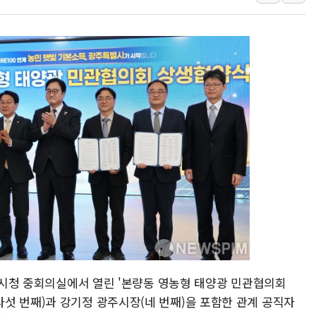
동해중부 전 해상 풍랑
연일 폭염에 온열질환 
中 전방위 아파트 부양
인제 용대리 계곡서 수
동해시, 11~14일 '
강원 중·남부 동해안 
청양 밭에서 일하던 9
폭염에 車 운전면허 기
李대통령, 'ISA·주가
'호우 특보' 경북 울진 
광주시청 중회의실에서 열린 '본량동 영농형 태양광 민관협의회
섯 번째)과 강기정 광주시장(네 번째)을 포함한 관계 공직자