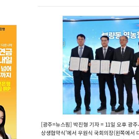
[광주=뉴스핌] 박진형 기자 = 11일 오후 
상생협약식'에서 우원식 국회의장(왼쪽에서 다