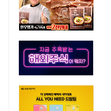
주의보…10일까지 최대 3.5m 높은 물결
사망 23명…정부, 비상대응기구 가동
, 수도 베이징도 부동산 규제 철폐
위 상승으로 피서객 7명 고립…전원 구조
별똥별 멍' 운영…페르세우스 유성우 관측
시간당 50mm 이상 폭우…호우경보 발효
0대 숨져…온열질환 여부 조사
능시험 오전 집중 편성…체감온도 38도 넘으면 중단
누르기 방지법' 전면 재검토 지시
시간당 20~30mm 강한 비...가뭄 해소될 듯