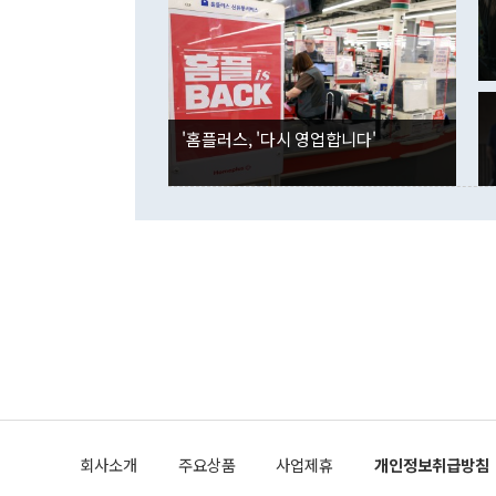
며 "정부 차
인의 해외투자
은 "그것은 
각각 증가했다
잘랐다. 정 
국인의 국내 
않았다는 점에
감소하며 전월
사합의 복원,
경신했다. 외
권이라는 지적
분기 말 만기
뒤 "여기 업
다. 내국인의
'홈플러스, '다시 영업합니다'
부의 한 소식
다. eoyn2@
를 거쳐 결정
련 부처 장관
하고 대통령의
한 문제"라고 지적했다. 이재명 대통령이
외교 국방 등
2026.08.05 ◆시대착오적 접근, 대북 인식 오류 더욱 문제인 것은 정 장관
의 이같은 주
실과 다른 인
격히 변화하고
못하고 있다는
되뇌는 것은 
법을 호도하고
이나 미국은 
금까지의 북핵
회사소개
주요상품
사업제휴
개인정보취급방침
공하는 방식으
과 중유 제공