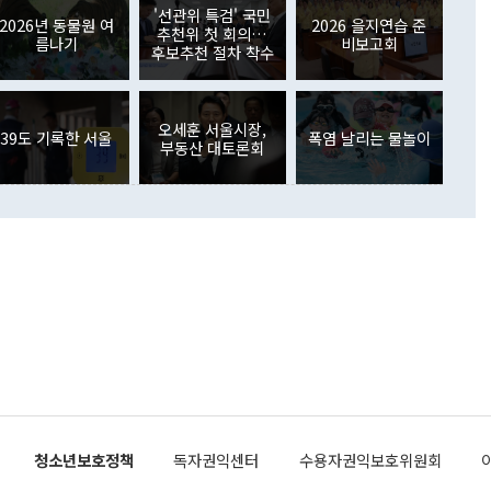
원에서 (참석을) 검토하고 있다"고 발언한 데 대해서도 조 장관
가 80억1000만달러, 외국인의 국내투자가 46억3000만달러
'선관위 특검' 국민
외교부의 몫"이라며 "아직 거기까지 진도가 나가지 않았다"고
2026년 동물원 여
2026 을지연습 준
. 증권투자에서는 외국인의 국내 주식 매도세가 이어졌다. 외
추천위 첫 회의…
름나기
비보고회
장관이 이날 소개한 대북 구상과 설명은 정부 내 조율을 거치지
주식 투자는 차익실현 매도 등의 영향으로 316억1000만달러
후보추천 절차 착수
서 문제가 있다. 특히 주적 표현 대체와 국호 사용, 9·19 군
(-310억5000만달러)에 이어 역대 최대 순매도 기록을 다시
 4자회담 추진 등은 통일부 장관이 결정할 사안이 아니어서 월
국인의 국내 채권투자는 세계국채지수(WGBI) 자금 유입에도
이 나오고 있다. 이 대통령은 정 장관의 업무보고를 듣고 난
도래 영향으로 증가 폭이 줄어든 52억9000만달러를 기록했
무보고에 발표했다고 승인난 건 아니다"라고 재차 확인했다. 정
오세훈 서울시장,
 해외 증권투자는 주식을 중심으로 35억6000만달러 증가했
39도 기록한 서울
폭염 날리는 물놀이
부동산 대토론회
통은 "정 장관의 발언 내용은 대부분 국가안전보장회의(NSC)
newspim.com
된 사안이 아닌 정 장관의 개인적 생각에 가깝다"며 "안보 관
이 정부의 공식 정책이 아닌 사안을 추진하겠다고 업무보고를
 면전에서 '국군통수권자가 나서야 한다'고 주장한 것은 심각
 5일 청와대 영빈관에서 열린 통일
 외교 안보 부처 업무보고에서 발언하고 있다. [사진=청와대]
장이 현 시점에서 이미 참고가 될 수 없는 과거의 경험 또는 사
식에 기반하고 있다는 것이다. 정 장관이 주장하는 구상은 급
 있는 북한의 전략과 한반도 및 국제 정세를 전혀 반영하지
 비판이 제기되고 있다. 정 장관이 "흘러간 선(先)비핵화만
현실을 바꾸지 못한다"고 언급한 것은 지금까지의 대북 접근
 있다. 북핵 위기 발발 이후 지금까지 모든 핵 협상에서 한국
북한에 선비핵화를 공식적으로 요구한 적이 없기 때문이다. 지
 협상은 북한의 비핵화 조치에 한·미가 상응하는 대가를 제
로 이뤄졌다. 1994년 북·미 제네바 기본합의는 핵시설 동결
청소년보호정책
독자권익센터
수용자권익보호위원회
의 교환이었다. 2005년 9.19 공동성명도 북한의 비핵화 조치