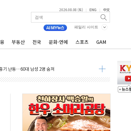
2026.08.08 (토)
ENG
中文
|
|
패밀리 사이트
금융
부동산
전국
문화·연예
스포츠
GAM
 최대 50㎜ 폭우…강원 동해안 강한 비 어어져
…60대 환경미화원 수거차에 치여 사망
흉기 난동…60대 남성 2명 숨져
손해 보는 일 없게"…'결혼 페널티' 22개 과제 손본다
서 모터보트 전복…1명 사망·1명 실종
자 기림의 날 참석..."국제적 시민 연대로 목소리 내야"
질 중 실종 60대 나흘만에 숨진 채 발견
 흉기 살해 10대 아들 체포
 '뻔뻔' 받아친 정청래…제주 연설서 신경전 고조
재검토 지시…與 "적극 환영"·野 "졸속 국정"