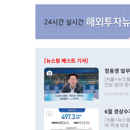
[뉴스핌 베스트 기사]
정동영 업무
[서울=뉴스핌
안보 분야 정
평화공존 발전
2026-08-06 06:
발언 중에는 
언한 것이 있
령은 공개적으
6월 경상수
주의적 희망에
관의 대북 정
[서울=뉴스핌
관 부처 장관
어 역대 최대
관의 무리한 