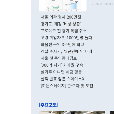
출 호조로 월
다. [정동영 통일부 장관이 지난달 23일 오후 서울 종로구 정부서울청사에
2026-08-06 08:
료=한국은행] 한국은행이 6일 발표한 '2026년 6월 국제수지(잠정)'에
서 취임 1주년 
면 지난 6월
부 장관 권한
1000만달러
서울 외곽 월세 200만원
발전 구상'을
이에 따라 올
적 갈등 해결
경기도, 재정 '비상 상황'
했다. 경상수
결과 혐오의 
9000만달러
프로야구 전 경기 폭염 취소
년간의 CVI
지 기준 상품
고령 취업자 첫 1000만명 돌파
무너졌다고도 
며 월간 기준
현실을 바꾸는
달러로 38.
화물선 운임 3주만에 최고
를 평화 체제
196.9% 급
검찰 수사권, 72년만에 막 내려
함께 4자 대
수출은 160
지만 이 대통
서울 첫 폭염중대경보
(18.6%) 
화공존 정책이
했다. 통관 기
'300억 사기' 차가원 구속
다"고 지적했
(16.4%)
투리가 잡혀 
실거주 아니면 세금 껑충
월(-10억9
쁜 상황이 초
증가와 유류할
실적 발표 앞둔 스페이스X
9·19 군사
기록했지만 
[히든스테이지] 즌·오아 첫 도전
"우리의 선의
로 전환됐다.
으로 약간의 의문
를 기록해 전
관은 업무보고
는 배당수입
주의에 근거한
줄면서 25억
[주요포토]
라며 "여러분
억1000만달
이 9월 러시
였던 올해 3