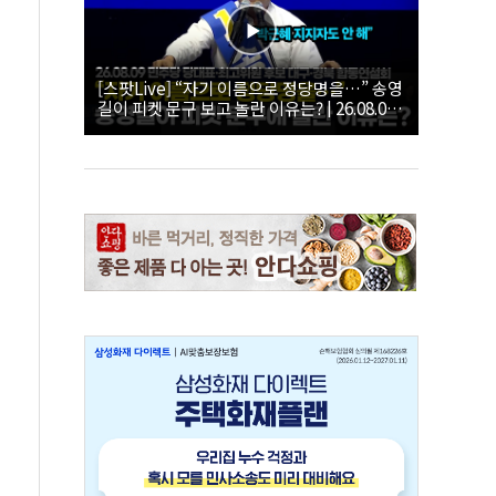
[스팟Live] “자기 이름으로 정당명을…” 송영
길이 피켓 문구 보고 놀란 이유는? | 26.08.09
더불어민주당 당대표·최고위원 후보 대구·경
북 합동연설회