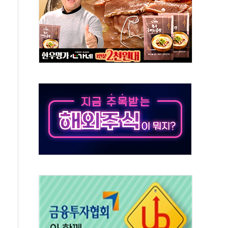
발표...정청래 47.82% 김민석 46.35% 송영길 5.83%
발표...김민석 50.30% 정청래 41.94% 송영길 7.76%
객 400명 맞이…"마음 잇는 시간 되길"
 지급 확정되나…재상고 앞두고 막판 셈법
'행복상자' 전달
극기 거꾸로' 논란…이틀만에 철거
 예술·체육요원 최대 33% 감축
 역대 최대폭 감소한 9.4%↓…유통업계 양극화 심화
 특사'로 콜롬비아 대통령 취임식 참석
시간당 30mm 강한 비...호우 피해 없어