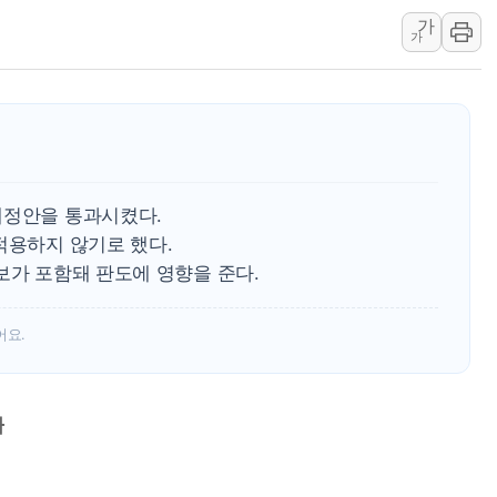
[속보] 민주, 대구 경선 결과 
가
가
[속보] 민주, 강원 경선 결과 
정재헌 CEO, SKT 장기고
최태원, 노소영에 9440억
하나금융, 명동 소상공인에 
인천시 광복절 현수막 '태
개정안을 통과시켰다.
병무청, 보충역 전면 손질…
적용하지 않기로 했다.
홈플러스發 대형마트 판매,
보가 포함돼 판도에 영향을 준다.
윤준병·이해민 의원, '정부
'호우·산사태 주의보' 울진 
어요.
과