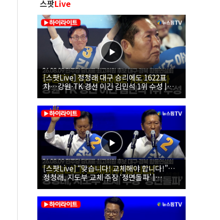
스팟
Live
[스팟Live] 정청래 대구 승리에도 1622표
차…강원·TK 경선 이긴 김민석 1위 수성 |
26.08.09 더불어민주당 당대표·최고위원 후
보 대구·경북 합동연설회
[스팟Live] “맞습니다! 교체해야 합니다!”…
정청래, 지도부 교체 주장 ‘정면돌파’ |
26.08.09 더불어민주당 당대표·최고위원 후
보 대구·경북 합동연설회