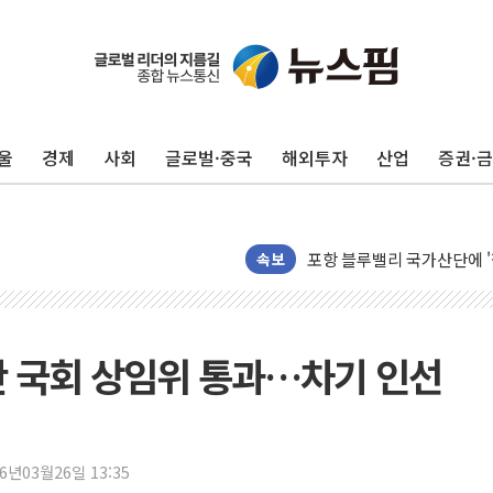
울
경제
사회
글로벌·중국
해외투자
산업
증권·
125mm 폭우 쏟아진 울진..
평택 진위면 공장서 질식사
포항 블루밸리 국가산단에 '
속보
상주 낙동강 선착장 하류서 50
[종합] 김민석, 정청래에 누적 1
민주당 경북도당위원장에 오중
안 국회 상임위 통과…차기 인선
인천서 말다툼 중 어머니 살
김민석, 강원·대구·경북 경선서
[속보] 민주, 강원·대구·경북 
26년03월26일 13:35
[속보] 민주, 경북 경선 결과 