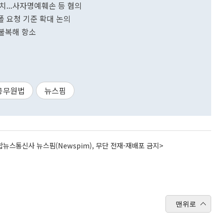
송치...사자명예훼손 등 혐의
폴 요청 기준 확대 논의
 불복해 항소
공무원법
뉴스핌
뉴스통신사 뉴스핌(Newspim), 무단 전재-재배포 금지>
맨위로