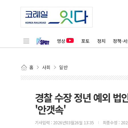
영상
포토
정치
정책·서
홈
사회
일반
경찰 수장 정년 예외 법
'안갯속'
기사입력 :
2026년03월26일 13:35
최종수정 :
20