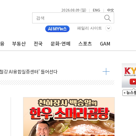
2026.08.09 (일)
ENG
中文
|
|
패밀리 사이트
금융
부동산
전국
문화·연예
스포츠
GAM
.'두천~하당'·'올미골교' 차량 통행 선제 제한
고 발생…작업자 1명 숨져
철강 AI융합실증센터' 들어선다
대 숨진 채 발견...경찰, 조사 중
.48%p 차 선두 유지...金 46.01% vs 鄭 44.53%
기 당선...합산득표율 68.63%
해 10대 구속…범행 후 반려견도 죽여
 정청래에 승리…金 48.54% vs 鄭 44.40%
경선 결과...김민석 48.54% 정청래 44.40%
발표...김민석 47.37% 정청래 45.71% 송영길 6.92%