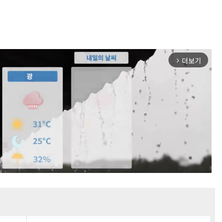
더보기
arrow_forward_ios
Mute