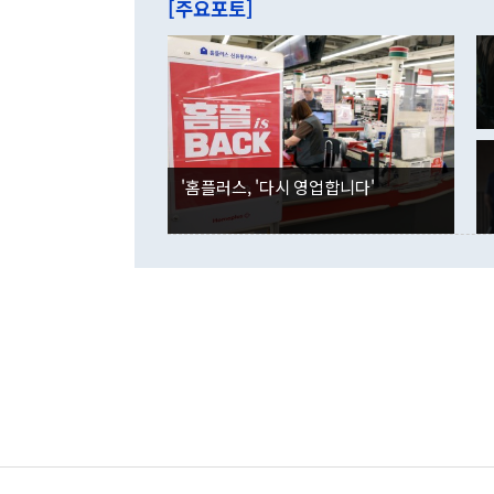
[주요포토]
라며 "여러분
억1000만달
이 9월 러시
였던 올해 3
며 "정부 차
인의 해외투자
은 "그것은 
각각 증가했다
잘랐다. 정 
국인의 국내 
않았다는 점에
감소하며 전월
사합의 복원,
경신했다. 외
권이라는 지적
분기 말 만기
뒤 "여기 업
다. 내국인의
'홈플러스, '다시 영업합니다'
부의 한 소식
다. eoyn2@
를 거쳐 결정
련 부처 장관
하고 대통령의
한 문제"라고 지적했다. 이재명 대통령이
외교 국방 등
2026.08.05 ◆시대착오적 접근, 대북 인식 오류 더욱 문제인 것은 정 장관
의 이같은 주
실과 다른 인
격히 변화하고
못하고 있다는
되뇌는 것은 
법을 호도하고
이나 미국은 
금까지의 북핵