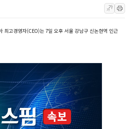
가
남동발전, 해남군에 국내 최대 규모 400MW 
가
[인도증시] 중동 불안 속 유가 상승에 소폭 하락
황희 '폐버스 청년주택' SNS 글 역풍에 "정
아 최고경영자(CEO)는 7일 오후 서울 강남구 신논현역 인근
폭염 누그러지고 가뭄 숙지나...경북동해안권 8
.
사우디·튀르키예·파키스탄, '공동방위협정' 
신길동 신축도 3.3㎡당 7250만원…써밋 클라