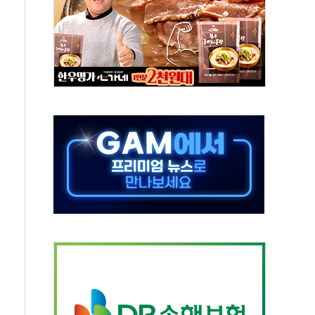
태양광 착공…여의도 1.6배 규모
...금융주 낙폭 커
부정책 아냐" 해명
~9일 최대 100mm 호우
체결… 수니파 국가들의 새 안보 협력 구도
비온 59㎡ 18억원대