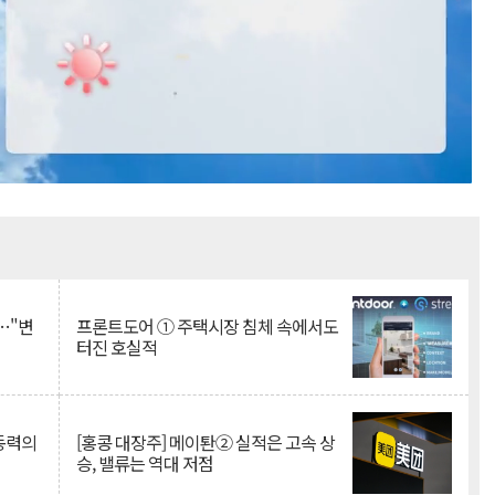
Mute
…"변
프론트도어 ① 주택시장 침체 속에서도
터진 호실적
 동력의
[홍콩 대장주] 메이퇀② 실적은 고속 상
승, 밸류는 역대 저점