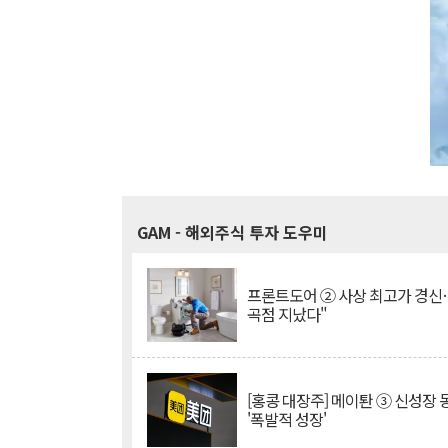
GAM
- 해외주식 투자 도우미
프론트도어 ② 사상 최고가 경신
곡점 지났다"
[홍콩 대장주] 메이퇀 ③ 신성장
'폭발적 성장'