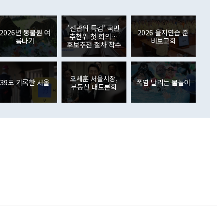
들께서 디스카운트해 주시면 좋겠다"고 선을 그었다. 정 장관
러 증가해 월간 기준 역대 최대 증가 폭을 기록했다. 종전 최대
아 블라디보스토크에서 열리는 '동방경제포럼(EEF)'을 언급하
월(369억9000만달러)을 넘어선 것이다. 직접투자에서는 내국
원에서 (참석을) 검토하고 있다"고 발언한 데 대해서도 조 장관
가 80억1000만달러, 외국인의 국내투자가 46억3000만달러
'선관위 특검' 국민
외교부의 몫"이라며 "아직 거기까지 진도가 나가지 않았다"고
2026년 동물원 여
2026 을지연습 준
. 증권투자에서는 외국인의 국내 주식 매도세가 이어졌다. 외
추천위 첫 회의…
름나기
비보고회
장관이 이날 소개한 대북 구상과 설명은 정부 내 조율을 거치지
주식 투자는 차익실현 매도 등의 영향으로 316억1000만달러
후보추천 절차 착수
서 문제가 있다. 특히 주적 표현 대체와 국호 사용, 9·19 군
(-310억5000만달러)에 이어 역대 최대 순매도 기록을 다시
 4자회담 추진 등은 통일부 장관이 결정할 사안이 아니어서 월
국인의 국내 채권투자는 세계국채지수(WGBI) 자금 유입에도
이 나오고 있다. 이 대통령은 정 장관의 업무보고를 듣고 난
도래 영향으로 증가 폭이 줄어든 52억9000만달러를 기록했
무보고에 발표했다고 승인난 건 아니다"라고 재차 확인했다. 정
오세훈 서울시장,
 해외 증권투자는 주식을 중심으로 35억6000만달러 증가했
39도 기록한 서울
폭염 날리는 물놀이
부동산 대토론회
통은 "정 장관의 발언 내용은 대부분 국가안전보장회의(NSC)
newspim.com
된 사안이 아닌 정 장관의 개인적 생각에 가깝다"며 "안보 관
이 정부의 공식 정책이 아닌 사안을 추진하겠다고 업무보고를
 면전에서 '국군통수권자가 나서야 한다'고 주장한 것은 심각
 5일 청와대 영빈관에서 열린 통일
 외교 안보 부처 업무보고에서 발언하고 있다. [사진=청와대]
장이 현 시점에서 이미 참고가 될 수 없는 과거의 경험 또는 사
식에 기반하고 있다는 것이다. 정 장관이 주장하는 구상은 급
 있는 북한의 전략과 한반도 및 국제 정세를 전혀 반영하지
 비판이 제기되고 있다. 정 장관이 "흘러간 선(先)비핵화만
현실을 바꾸지 못한다"고 언급한 것은 지금까지의 대북 접근
 있다. 북핵 위기 발발 이후 지금까지 모든 핵 협상에서 한국
북한에 선비핵화를 공식적으로 요구한 적이 없기 때문이다. 지
 협상은 북한의 비핵화 조치에 한·미가 상응하는 대가를 제