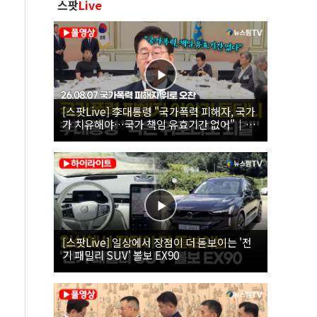
스팟
Live
[스팟Live] 李대통령 "국가폭력 피해자, 국가
가 치유해야…국가 책임 유효기간 없어"｜
26.08.07 국가폭력 피해자 위로 오찬
[스팟Live] 일상에서 장점이 더 돋보이는 '전
기 패밀리 SUV' 볼보 EX90