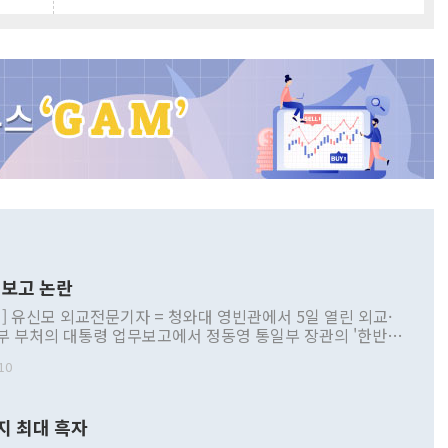
보고 논란
] 유신모 외교전문기자 = 청와대 영빈관에서 5일 열린 외교·
부 부처의 대통령 업무보고에서 정동영 통일부 장관의 '한반도
 구상'과 업무보고 발언이 논란을 빚고 있다. 이날 정 장관의
10
정부 내 조율을 거치지 않은 사안을 정책으로 추진하겠다고 공
는가 하면 사실 관계에 맞지 않은 설명도 있었다. 이재명 대통
로 신중을 기해 달라고 경고했고, 조현 외교부 장관은 '이상
지 최대 흑자
 근거한 비현실적 구상'이라는 비판을 내놨다. 그동안 정 장