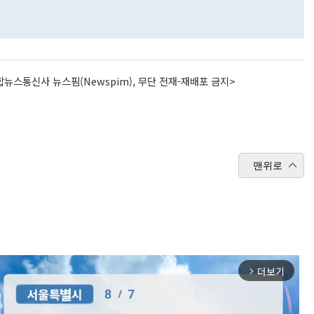
뉴스통신사 뉴스핌(Newspim), 무단 전재-재배포 금지>
맨위로
더보기
arrow_forward_ios