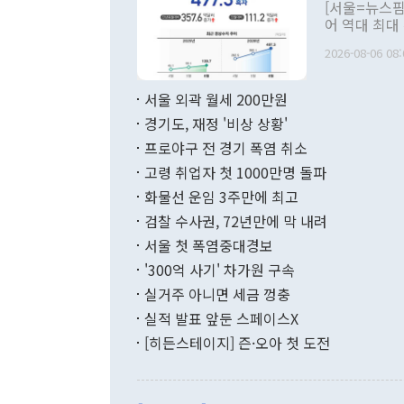
관의 대북 정
[서울=뉴스핌
관 부처 장관
어 역대 최대
관의 무리한 
출 호조로 월
다. [정동영 통일부 장관이 지난달 23일 오후 서울 종로구 정부서울청사에
2026-08-06 08:
료=한국은행] 한국은행이 6일 발표한 '2026년 6월 국제수지(잠정)'에
서 취임 1주년 
면 지난 6월
부 장관 권한
1000만달러
서울 외곽 월세 200만원
발전 구상'을
이에 따라 올
적 갈등 해결
경기도, 재정 '비상 상황'
했다. 경상수
결과 혐오의 
9000만달러
프로야구 전 경기 폭염 취소
년간의 CVI
지 기준 상품
고령 취업자 첫 1000만명 돌파
무너졌다고도 
며 월간 기준
현실을 바꾸는
달러로 38.
화물선 운임 3주만에 최고
를 평화 체제
196.9% 급
검찰 수사권, 72년만에 막 내려
함께 4자 대
수출은 160
지만 이 대통
서울 첫 폭염중대경보
(18.6%) 
화공존 정책이
했다. 통관 기
'300억 사기' 차가원 구속
다"고 지적했
(16.4%)
투리가 잡혀 
실거주 아니면 세금 껑충
월(-10억9
쁜 상황이 초
증가와 유류할
실적 발표 앞둔 스페이스X
9·19 군사
기록했지만 
[히든스테이지] 즌·오아 첫 도전
"우리의 선의
로 전환됐다.
으로 약간의 의문
를 기록해 전
관은 업무보고
는 배당수입
주의에 근거한
줄면서 25억