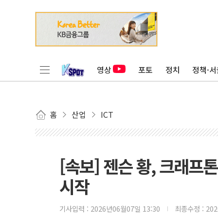
영상
포토
정치
정책·서
홈
산업
ICT
[속보] 젠슨 황, 크래
시작
기사입력 :
2026년06월07일 13:30
최종수정 :
20