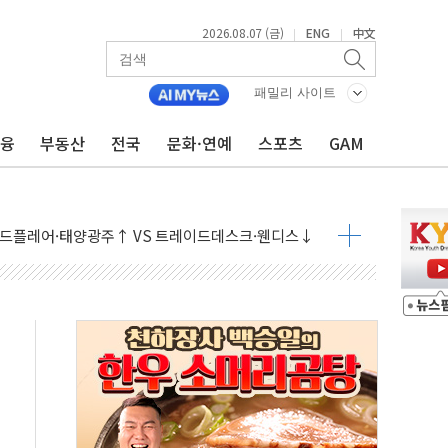
2026.08.07 (금)
ENG
中文
|
|
개입했나" 촉각
용 쇼크에 반도체주 '활짝'
패밀리 사이트
우려 후퇴…나스닥 선물 1%대 상승
금융
부동산
전국
문화·연예
스포츠
GAM
…9월 금리 인상 기대 후퇴
체결
라우드플레어·태양광주↑ VS 트레이드데스크·웬디스↓
종자 7359명 끝까지 찾겠다"
 톤 낮춰
항시 '시끌'
름…수도권 집중 완화 전환점"
 주재… "전폭적 공급 확대·속도전 총력"
…美 태양광주 급등
해도 놀랍지 않아"