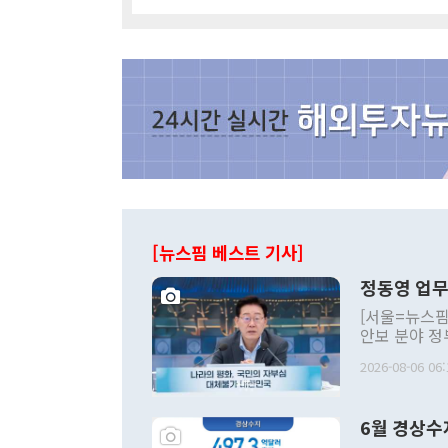
[뉴스핌 베스트 기사]
정동영 업무
[서울=뉴스핌
안보 분야 정
평화공존 발전
2026-08-06 06:
발언 중에는 
언한 것이 있
령은 공개적으
6월 경상수
주의적 희망에