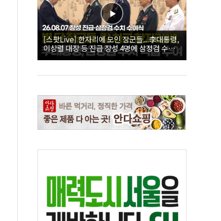
[스팟Live] 한자리에 모인 장군들...李대통령,
이상렬 대장 등 진급 장성 4명에 삼정검 수치
직접 수여｜26.08.07 장성 진급·삼정검 수치
수여식