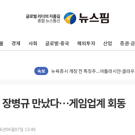
美 고용 쇼크에 엔화 장중 급등…시장은 "또 
[AI MY 뉴스] 뉴욕 반도체주 프리뷰...美 고
뉴욕증시 프리뷰, 美 고용 쇼크에 금리 인상 
울
경제
사회
글로벌·중국
해외투자
산업
증권·
[종합] 美 7월 고용 2만3000명 감소 '쇼크'
[사진] 이슬람 수니파 3개국, 공동방위협정 
뉴욕증시 개장 전 특징주...아틀라시안·클
보훈부, 미 DPAA와 MOU… "6·25 미군 실
속보
트럼프 "금리 내려야"…파월 때와 달리 워시엔
특정 정치인 측근 포항시 정책특보 내정설...포
李 "해남 태양광, 대한민국 다음 100년 밑거
프톤 장병규 만났다…게임업계 회동
李 대통령, '6시간 마라톤 부동산 2차 회의'
트럼프, 中 겨냥 폴리실리콘 관세 15% 부과
[사진] 빈살만과 에르도안의 만남
26년06월07일 13:49
이란와이어 "이란 최고지도자 위독…곧 사망