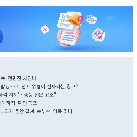
중동, 전면전 치닫나
 발생 … 트럼프 위협이 진짜라는 경고?
타격 지지'…중동 전운 고조"
아까지 '확전 공포'
..경제 불안 겹쳐 '승부수' 역풍 맞나