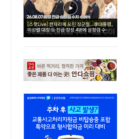
[스팟Live] 한자리에 모인 장군들...李대통령,
이상렬 대장 등 진급 장성 4명에 삼정검 수치
직접 수여｜26.08.07 장성 진급·삼정검 수치
수여식