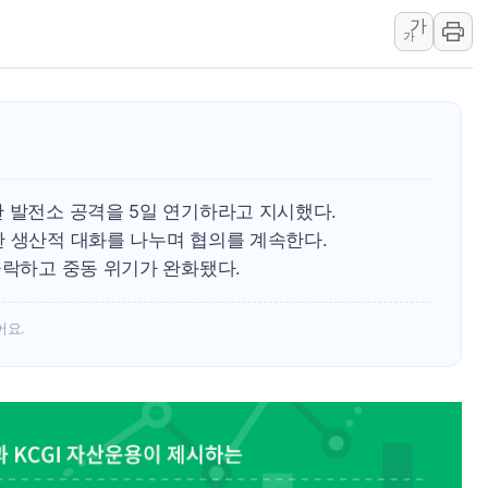
가
[AI MY 뉴스] 뉴욕 반도체주 프리뷰...美 고용 쇼크에 반도
가
뉴욕증시 프리뷰, 美 고용 쇼크에 금리 인상 우려 후퇴…나
[종합] 美 7월 고용 2만3000명 감소 '쇼크'…9월 금리 인
[사진] 이슬람 수니파 3개국, 공동방위협정 체결
뉴욕증시 개장 전 특징주...아틀라시안·클라우드플레어
보훈부, 미 DPAA와 MOU… "6·25 미군 실종자 7359명
 발전소 공격을 5일 연기하라고 지시했다.
트럼프 "금리 내려야"…파월 때와 달리 워시엔 톤 낮춰
한 생산적 대화를 나누며 협의를 계속한다.
특정 정치인 측근 포항시 정책특보 내정설...포항시 '시끌'
급락하고 중동 위기가 완화됐다.
李 "해남 태양광, 대한민국 다음 100년 밑거름…수도권 집
어요.