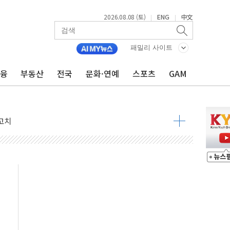
2026.08.08 (토)
ENG
中文
|
|
패밀리 사이트
금융
부동산
전국
문화·연예
스포츠
GAM
 정청래 격차 확대'
타진
최고치
 요구
낮아지며 상승… STOXX 600 지수는 나흘 연속 최고치
세
엘·이란 위협에 맞설 자체 억지력 강화
동
톱'… 美 해상봉쇄 영향
각