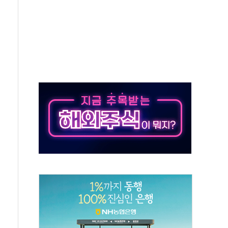
체주 '활짝'
스닥 선물 1%대 상승
상 기대 후퇴
·태양광주↑ VS 트레이드데스크·웬디스↓
 끝까지 찾겠다"
중 완화 전환점"