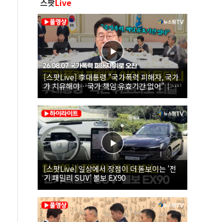
스팟
Live
[스팟Live] 李대통령 "국가폭력 피해자, 국가
가 치유해야…국가 책임 유효기간 없어"｜
26.08.07 국가폭력 피해자 위로 오찬
[스팟Live] 일상에서 장점이 더 돋보이는 '전
기 패밀리 SUV' 볼보 EX90