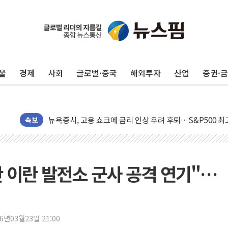
울
경제
사회
글로벌·중국
해외투자
산업
증권·
민주, 오늘 제주·인천 경선 결과 발표...'김민석 재역전 vs
한상협, 업계 개인정보 보안 새판 짠다…'자율규제단체' 
뉴욕증시, 고용 쇼크에 금리 인상 우려 후퇴…S&P500 
트럼프, 쿡 연준 이사 해임 재추진…"26일까지 의혹 소명"
속보
유럽증시, 美 고용 예상 밖 부진에 연준 금리 인상 가능성 
미 연준 매파 기세 꺾이나…고용 감소에 9월 동결 전망 우
[종합] 이슬람 수니파 3국, '공동방위협정' 체결… 이스라
안 이란 발전소 군사 공격 연기"…
트럼프, 백신·자폐증 행정명령 검토…"이르면 다음 주"
美 항소법원, 백악관 무도회장 공사 중단 명령…트럼프 제
이란 핵심 원유 수출항 '하르그섬', 최근 1주일 이상 '올스
26년03월23일 21:00
美 고용 쇼크에 엔화 장중 급등…시장은 "또 개입했나" 촉