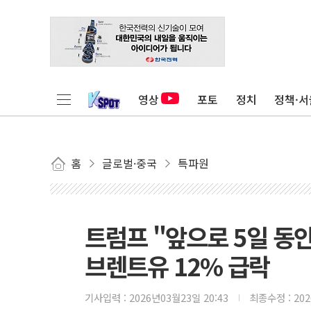
영상
포토
정치
정책·서
홈
글로벌·중국
특파원
트럼프 "앞으로 5일 동
브렌트유 12% 급락
기사입력 :
2026년03월23일 20:43
최종수정 :
20