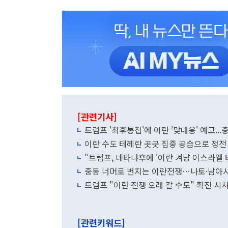
[관련기사]
트럼프 '최후통첩'에 이란 '맞대응' 예고...
이란 수도 테헤란 곳곳 집중 공습으로 정전
"트럼프, 네타냐후에 '이란 겨냥 이스라엘 
중동 너머로 번지는 이란전쟁…나토·남아시
트럼프 "이란 전쟁 오래 갈 수도" 확전 시사.
[관련키워드]