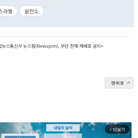
스라엘
발전소
뉴스통신사 뉴스핌(Newspim), 무단 전재-재배포 금지>
맨위로
더보기
arrow_forward_ios