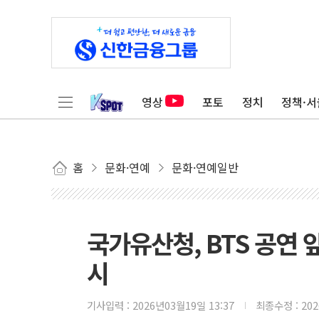
영상
포토
정치
정책·서
홈
문화·연예
문화·연예일반
국가유산청, BTS 공연
시
기사입력 :
2026년03월19일 13:37
최종수정 :
20