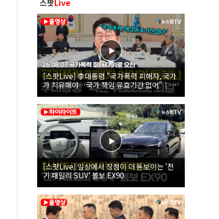
스팟
Live
[스팟Live] 李대통령 "국가폭력 피해자, 국가
가 치유해야…국가 책임 유효기간 없어"｜
26.08.07 국가폭력 피해자 위로 오찬
[스팟Live] 일상에서 장점이 더 돋보이는 '전
기 패밀리 SUV' 볼보 EX90