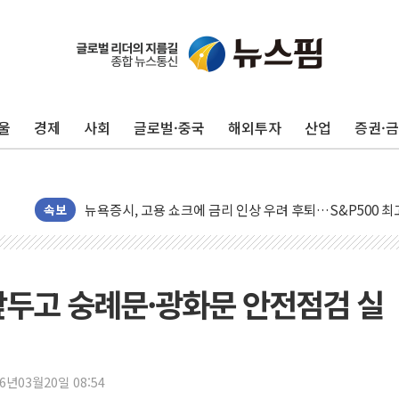
울
경제
사회
글로벌·중국
해외투자
산업
증권·
민주, 오늘 제주·인천 경선 결과 발표...'김민석 재역전 vs
한상협, 업계 개인정보 보안 새판 짠다…'자율규제단체' 
뉴욕증시, 고용 쇼크에 금리 인상 우려 후퇴…S&P500 
트럼프, 쿡 연준 이사 해임 재추진…"26일까지 의혹 소명"
속보
유럽증시, 美 고용 예상 밖 부진에 연준 금리 인상 가능성 
미 연준 매파 기세 꺾이나…고용 감소에 9월 동결 전망 우
[종합] 이슬람 수니파 3국, '공동방위협정' 체결… 이스라
 앞두고 숭례문·광화문 안전점검 실
트럼프, 백신·자폐증 행정명령 검토…"이르면 다음 주"
美 항소법원, 백악관 무도회장 공사 중단 명령…트럼프 제
이란 핵심 원유 수출항 '하르그섬', 최근 1주일 이상 '올스
26년03월20일 08:54
美 고용 쇼크에 엔화 장중 급등…시장은 "또 개입했나" 촉