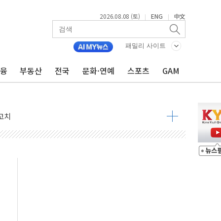
2026.08.08 (토)
ENG
中文
|
|
패밀리 사이트
금융
부동산
전국
문화·연예
스포츠
GAM
 정청래 격차 확대'
타진
최고치
 요구
낮아지며 상승… STOXX 600 지수는 나흘 연속 최고치
세
엘·이란 위협에 맞설 자체 억지력 강화
동
톱'… 美 해상봉쇄 영향
각