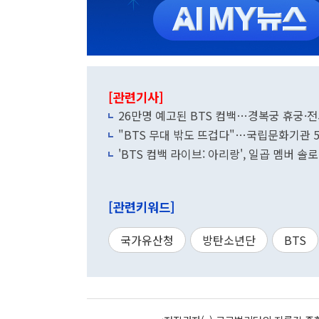
[관련기사]
26만명 예고된 BTS 컴백…경복궁 휴궁·전
"BTS 무대 밖도 뜨겁다"…국립문화기관 5
'BTS 컴백 라이브: 아리랑', 일곱 멤버 솔
[관련키워드]
국가유산청
방탄소년단
BTS