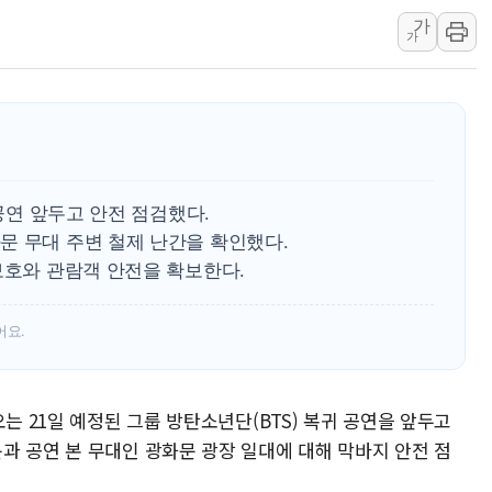
가
[AI MY 뉴스] 뉴욕 반도체주 프리뷰...美 고용 쇼크에 반도
가
뉴욕증시 프리뷰, 美 고용 쇼크에 금리 인상 우려 후퇴…나
[종합] 美 7월 고용 2만3000명 감소 '쇼크'…9월 금리 인
[사진] 이슬람 수니파 3개국, 공동방위협정 체결
뉴욕증시 개장 전 특징주...아틀라시안·클라우드플레어
보훈부, 미 DPAA와 MOU… "6·25 미군 실종자 7359명
 공연 앞두고 안전 점검했다.
트럼프 "금리 내려야"…파월 때와 달리 워시엔 톤 낮춰
문 무대 주변 철제 난간을 확인했다.
특정 정치인 측근 포항시 정책특보 내정설...포항시 '시끌'
보호와 관람객 안전을 확보한다.
李 "해남 태양광, 대한민국 다음 100년 밑거름…수도권 집
어요.
는 21일 예정된 그룹 방탄소년단(BTS) 복귀 공연을 앞두고
과 공연 본 무대인 광화문 광장 일대에 대해 막바지 안전 점