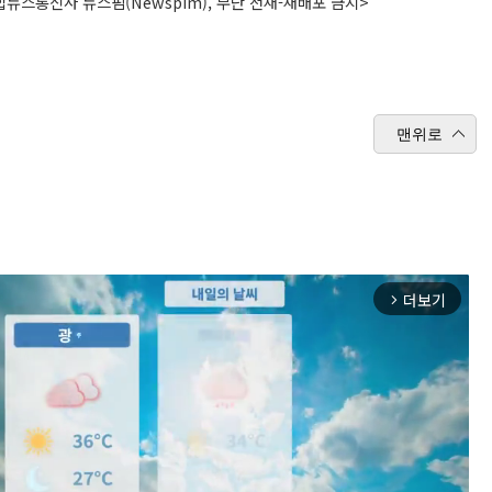
뉴스통신사 뉴스핌(Newspim), 무단 전재-재배포 금지>
맨위로
더보기
arrow_forward_ios