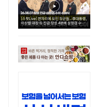
[스팟Live] 한자리에 모인 장군들...李대통령,
이상렬 대장 등 진급 장성 4명에 삼정검 수치
직접 수여｜26.08.07 장성 진급·삼정검 수치
수여식