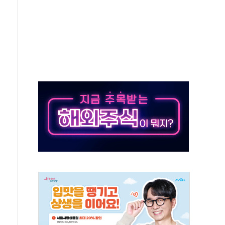
체주 '활짝'
스닥 선물 1%대 상승
상 기대 후퇴
·태양광주↑ VS 트레이드데스크·웬디스↓
 끝까지 찾겠다"
중 완화 전환점"