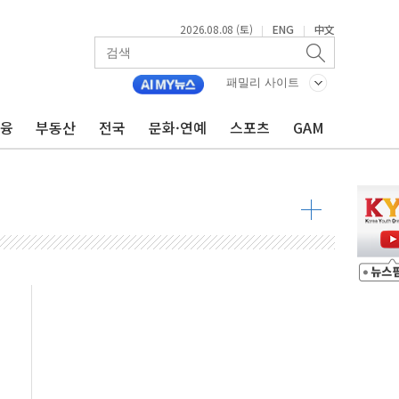
2026.08.08 (토)
ENG
中文
|
|
투입…고수온 양식장 복구·지원 '총력'
패밀리 사이트
산사태 주의보'...경북도, 호우 피해·통제구간 없어
금융
부동산
전국
문화·연예
스포츠
GAM
%p' 차 재역전 성공...金 45.42% vs 鄭 44.56%
·정청래·김민석 당대표 후보
 정청래에 승리...47.75% vs 42.08%
과 발표...김민석 47.75% 정청래 42.08%
표...김민석 45.09% 정청래 43.27% 송영길 11.63%
표...김민석 52.64% 정청래 39.89% 송영길 7.47%
0~8.14)
…공습 한계·탄약 부족 현실화
50㎜ 폭우…강원 동해안 강한 비 이어져
 환경미화원 수거차에 치여 사망