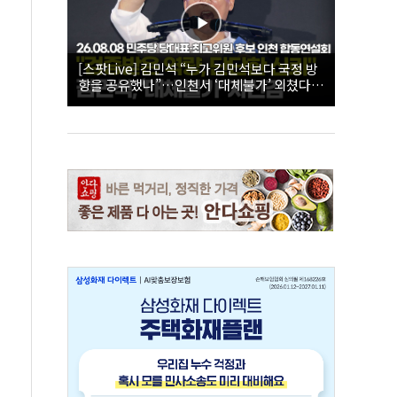
[스팟Live] 김민석 “누가 김민석보다 국정 방
향을 공유했나”…인천서 ‘대체불가’ 외쳤다 |
26.08.08 더불어민주당 당대표·최고위원 후
보 인천 합동연설회