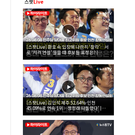
스팟
Live
[스팟Live] 환호 속 입장해 나란히 ‘찰칵’…서
로 ‘저격 연설’ 들을 때 후보들 표정은? |
26.08.08 더불어민주당 당대표·최고위원 후
보 인천 합동연설회
[스팟Live] 김민석 제주 52.64%·인천
45.09%로 연속 1위…정청래 따돌렸다’ |
26.08.08 더불어민주당 당대표·최고위원 후
보 인천 합동연설회