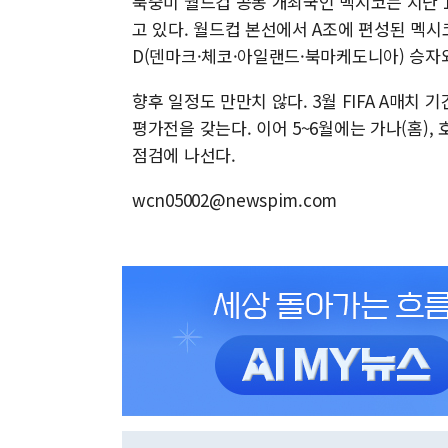
북중미 월드컵 공동 개최국인 멕시코는 지난
고 있다. 월드컵 본선에서 A조에 편성된 멕
D(덴마크·체코·아일랜드·북마케도니아) 승자
향후 일정도 만만치 않다. 3월 FIFA A매
평가전을 갖는다. 이어 5~6월에는 가나(홈),
점검에 나선다.
wcn05002@newspim.com