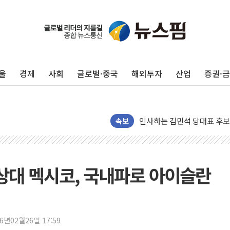
포항시 재난예산 40억 긴급 
울진·영덕 '호우특보'-포항 '
울
경제
사회
글로벌·중국
해외투자
산업
증권·
[종합] 김민석, 정청래에 '0.86
인천 합동연설회 나선 송영길
김민석, 2주차 제주·인천 경선서
인사하는 김민석 당대표 후보
속보
[속보] 민주, 제주·인천 경선 결
[속보] 민주, 인천 경선 결과 발
[속보] 민주, 제주 경선 결과 발
상대 멕시코, 국내파로 아이슬란
이번주 국내 주요 금융일정(8.1
美, 이란전 출구전략 만지작
강릉·동해·삼척 시간당 최대 
26년02월26일 17:59
폐기물 수거하다 참변…60대