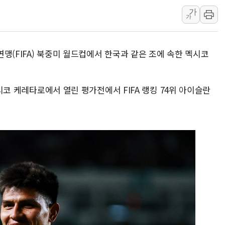
가
서울 중랑구 주택가서 흉기 난
가
李대통령 "결혼 때문에 손해 
여수 오동도 인근 해상서 모
구연맹(FIFA) 북중미 월드컵에서 한국과 같은 조에 속한 멕시코
추미애, '위안부' 피해자 기림
인천 선재도 갯벌서 해루질 중
인천서 말다툼 중 어머니 흉기
멕시코 케레타로에서 열린 평가전에서 FIFA 랭킹 74위 아이슬란
'화합' 꺼낸 김민석에 '뻔뻔