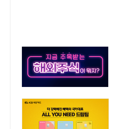
동…60대 남성 2명 숨져
보는 일 없게"…'결혼 페널티' 22개 과제 손본다
터보트 전복…1명 사망·1명 실종
의 날 참석..."국제적 시민 연대로 목소리 내야"
 실종 60대 나흘만에 숨진 채 발견
 살해 10대 아들 체포
' 받아친 정청래…제주 연설서 신경전 고조