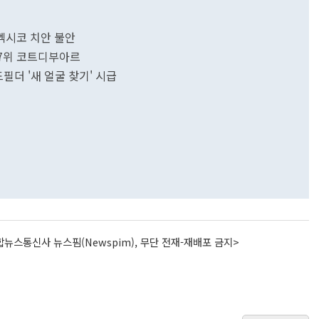
멕시코 치안 불안
 37위 코트디부아르
필더 '새 얼굴 찾기' 시급
뉴스통신사 뉴스핌(Newspim), 무단 전재-재배포 금지>