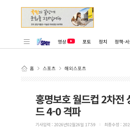
영상
포토
정치
정책·서
홈
스포츠
해외스포츠
홍명보호 월드컵 2차전 
드 4-0 격파
기사입력 :
2026년02월26일 17:59
최종수정 :
20