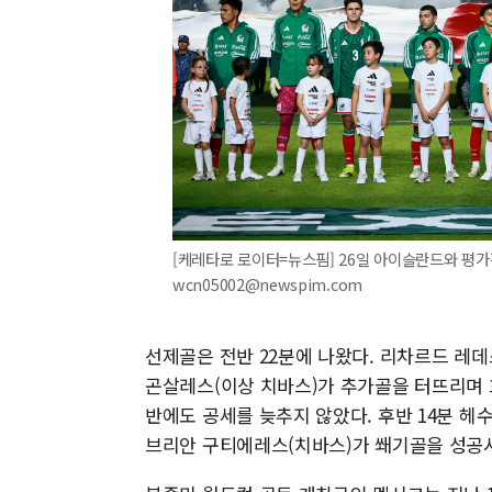
[케레타로 로이터=뉴스핌] 26일 아이슬란드와 평가전을
wcn05002@newspim.com
선제골은 전반 22분에 나왔다. 리차르드 레데
곤살레스(이상 치바스)가 추가골을 터뜨리며 
반에도 공세를 늦추지 않았다. 후반 14분 헤
브리안 구티에레스(치바스)가 쐐기골을 성공시