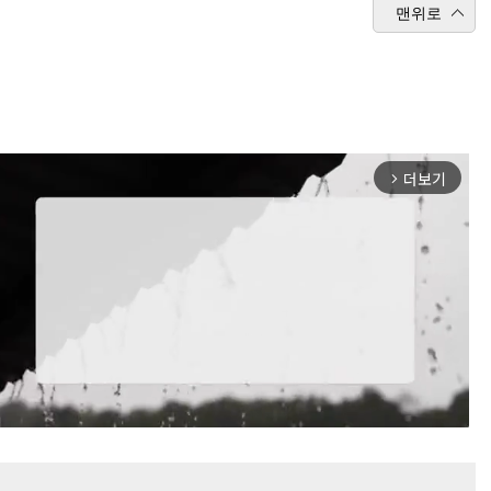
맨위로
더보기
arrow_forward_ios