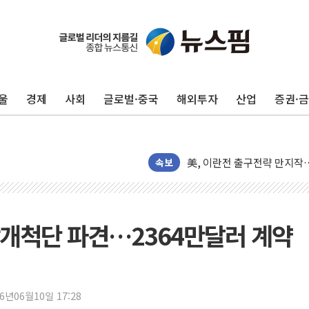
김민석, 2주차 제주·인천 경선서
[속보] 민주, 제주·인천 경선 결
[속보] 민주, 인천 경선 결과 발
울
경제
사회
글로벌·중국
해외투자
산업
증권·
[속보] 민주, 제주 경선 결과 발
이번주 국내 주요 금융일정(8.1
美, 이란전 출구전략 만지작
강릉·동해·삼척 시간당 최대 
속보
폐기물 수거하다 참변…60대
서울 중랑구 주택가서 흉기 난
李대통령 "결혼 때문에 손해 
개척단 파견…2364만달러 계약
여수 오동도 인근 해상서 모
추미애, '위안부' 피해자 기림
인천 선재도 갯벌서 해루질 중
26년06월10일 17:28
인천서 말다툼 중 어머니 흉기