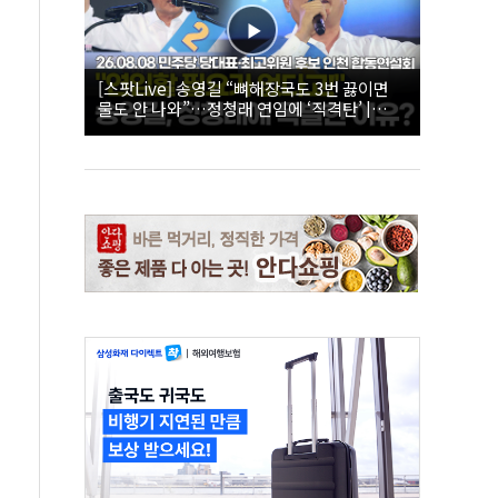
[스팟Live] 송영길 “뼈해장국도 3번 끓이면
물도 안 나와”…정청래 연임에 ‘직격탄’ |
26.08.08 더불어민주당 당대표·최고위원 후
보 인천 합동연설회