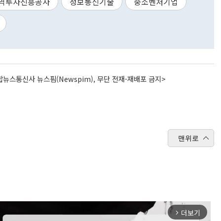
역투자진흥공사
정보통신기술
중소벤처기업
뉴스통신사 뉴스핌(Newspim), 무단 전재-재배포 금지>
맨위로
더보기
arrow_forward_ios