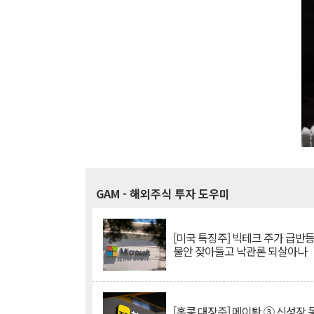
GAM
- 해외주식 투자 도우미
[미국 특징주] 빅테크 주가 급반등..
불안 잦아들고 낙관론 되살아나
[홍콩 대장주] 메이퇀 ③ 신성장