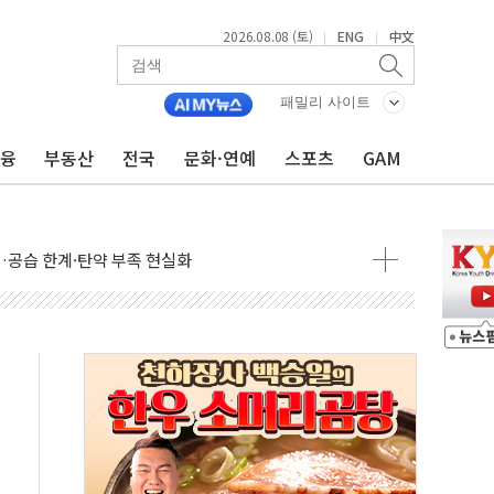
2026.08.08 (토)
ENG
中文
|
|
 정청래에 승리...47.75% vs 42.08%
과 발표...김민석 47.75% 정청래 42.08%
패밀리 사이트
표...김민석 45.09% 정청래 43.27% 송영길 11.63%
금융
부동산
전국
문화·연예
스포츠
GAM
표...김민석 52.64% 정청래 39.89% 송영길 7.47%
0~8.14)
…공습 한계·탄약 부족 현실화
50㎜ 폭우…강원 동해안 강한 비 이어져
 환경미화원 수거차에 치여 사망
동…60대 남성 2명 숨져
보는 일 없게"…'결혼 페널티' 22개 과제 손본다
터보트 전복…1명 사망·1명 실종
의 날 참석..."국제적 시민 연대로 목소리 내야"
 실종 60대 나흘만에 숨진 채 발견
 살해 10대 아들 체포