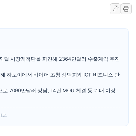
가
'화합' 꺼낸 김민석에 '뻔뻔
가
李대통령, ISA 개편 재검토 
동해중부 전 해상 풍랑주의보…
연일 폭염에 온열질환 사망 
中 전방위 아파트 부양, 수도
인제 용대리 계곡서 수위 상
디지털 시장개척단을 파견해 2364만달러 수출계약 추진
을 위해 하노이에서 바이어 초청 상담회와 ICT 비즈니스 만
로 7090만달러 상담, 14건 MOU 체결 등 기대 이상
어요.