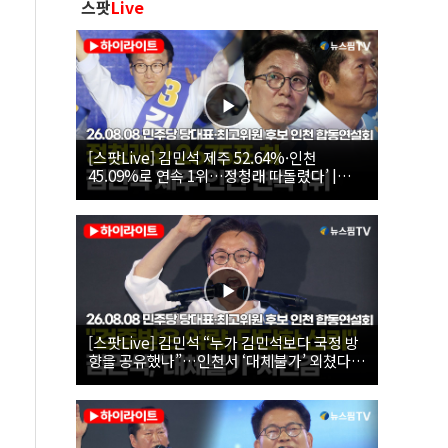
스팟
Live
[스팟Live] 김민석 제주 52.64%·인천
45.09%로 연속 1위…정청래 따돌렸다’ |
26.08.08 더불어민주당 당대표·최고위원 후
보 인천 합동연설회
[스팟Live] 김민석 “누가 김민석보다 국정 방
향을 공유했나”…인천서 ‘대체불가’ 외쳤다 |
26.08.08 더불어민주당 당대표·최고위원 후
보 인천 합동연설회