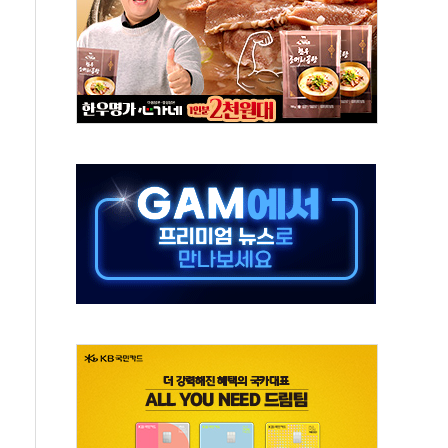
' 받아친 정청래…제주 연설서 신경전 고조
지시…與 "적극 환영"·野 "졸속 국정"
10일까지 최대 3.5m 높은 물결
23명…정부, 비상대응기구 가동
 베이징도 부동산 규제 철폐
승으로 피서객 7명 고립…전원 구조