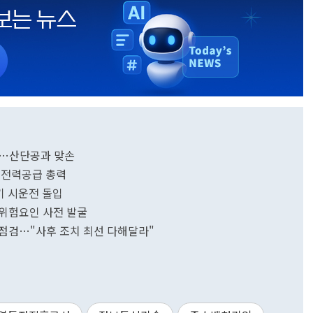
대…산단공과 맞손
 전력공급 총력
기 시운전 돌입
·위험요인 사전 발굴
 점검…"사후 조치 최선 다해달라"