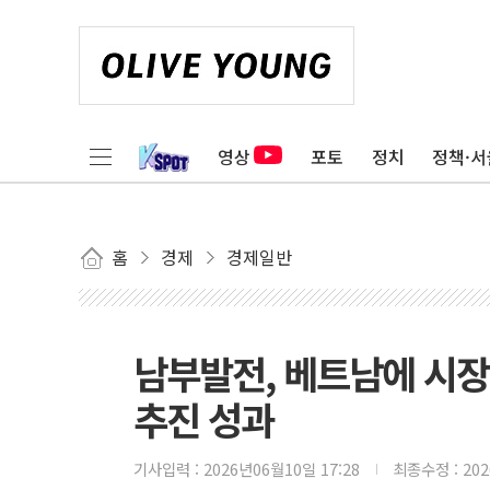
영상
포토
정치
정책·서
홈
경제
경제일반
남부발전, 베트남에 시장
추진 성과
기사입력 :
2026년06월10일 17:28
최종수정 :
20