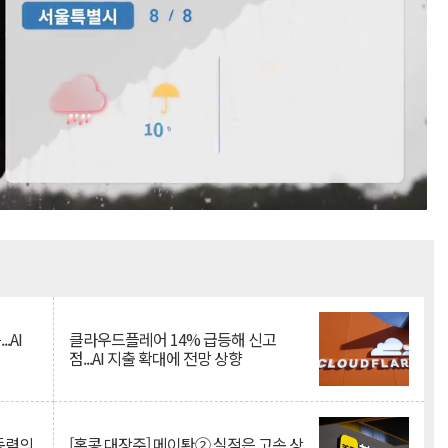
Mute
.AI
클라우드플레어 14% 급등해 신고
점...AI 지출 확대에 전망 상향
 동력의
[홍콩 대장주] 메이퇀② 실적은 고속 상