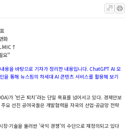
가
인천시 광복절 현수막 '태
가
병무청, 보충역 전면 손질…
홈플러스發 대형마트 판매,
발표
윤준병·이해민 의원, '정부
전면화
'호우·산사태 주의보' 울진 
·LMIC↑
여야, 황희 '버스 하우스' 공
필요"
풀무원재단, '국제과학연극제
현대그린푸드 '텍사스로드하
한 내용을 바탕으로 기자가 정리한 내용입니다. ChatGPT AI 모
로그인을 통해 뉴스핌의 차세대 AI 콘텐츠 서비스를 활용해 보기
與 "세제개편안 8월 말 당
DA)가 '빈곤 퇴치'라는 단일 목표를 넘어서고 있다. 경제안보
, 주요 선진 공여국들은 개발협력을 자국의 산업·공급망 전략
시장·기술을 둘러싼 '국익 경쟁'의 수단으로 재정의되고 있다