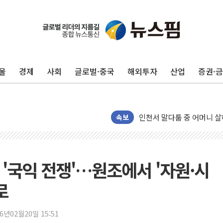
울
경제
사회
글로벌·중국
해외투자
산업
증권·
[종합] 김민석, 정청래에 누적 '
민주당 경북도당위원장에 오중
인천서 말다툼 중 어머니 살
김민석, 강원·대구·경북 경선서
속보
[속보] 민주, 강원·대구·경북 
[속보] 민주, 경북 경선 결과 
[속보] 민주, 대구 경선 결과 
도 '국익 전쟁'…원조에서 '자원·시
[속보] 민주, 강원 경선 결과 
로
정재헌 CEO, SKT 장기고
최태원, 노소영에 9440억
26년02월20일 15:51
하나금융, 명동 소상공인에 