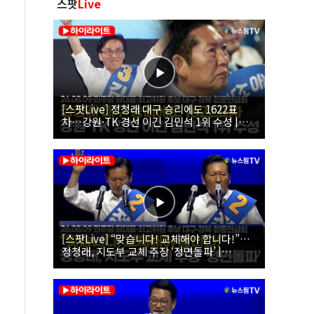
스팟
Live
[스팟Live] 정청래 대구 승리에도 1622표
차…강원·TK 경선 이긴 김민석 1위 수성 |
26.08.09 더불어민주당 당대표·최고위원 후
보 대구·경북 합동연설회
[스팟Live] “맞습니다! 교체해야 합니다!”…
정청래, 지도부 교체 주장 ‘정면돌파’ |
26.08.09 더불어민주당 당대표·최고위원 후
보 대구·경북 합동연설회