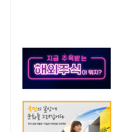
극기 거꾸로' 논란…이틀만에 철거
 예술·체육요원 최대 33% 감축
 역대 최대폭 감소한 9.4%↓…유통업계 양극화 심화
 특사'로 콜롬비아 대통령 취임식 참석
시간당 30mm 강한 비...호우 피해 없어
방…野 "청년 우롱 기괴" vs 與 "송구한 해프닝"
 2026'서 어린이 과학연극 2편 수상
우스' 잠실점, 직장인 핫플레이스로 부상
정 조율 완료…초고가·비거주 1주택 등 여론 수렴"