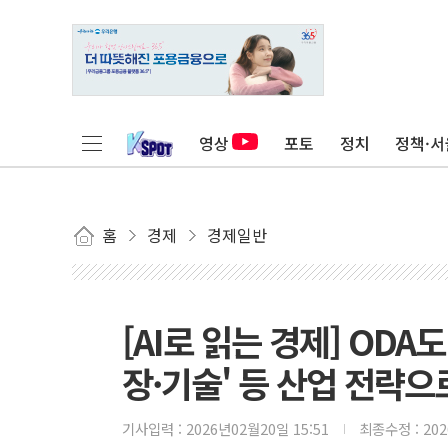
영상
포토
정치
정책·서
홈
경제
경제일반
[AI로 읽는 경제] ODA
장·기술' 등 산업 전략으
기사입력 :
2026년02월20일 15:51
최종수정 :
20