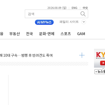
2026.08.09 (일)
ENG
中文
|
|
패밀리 사이트
금융
부동산
전국
문화·연예
스포츠
GAM
1.48%p' 차 선두 유지...金 46.01% vs 鄭 44.53%
기 당선...합산득표율 68.63%
해 10대 구속…범행 후 반려견도 죽여
 정청래에 승리…金 48.54% vs 鄭 44.40%
경선 결과...김민석 48.54% 정청래 44.40%
발표...김민석 47.37% 정청래 45.71% 송영길 6.92%
발표...정청래 47.82% 김민석 46.35% 송영길 5.83%
발표...김민석 50.30% 정청래 41.94% 송영길 7.76%
객 400명 맞이…"마음 잇는 시간 되길"
 지급 확정되나…재상고 앞두고 막판 셈법
'행복상자' 전달