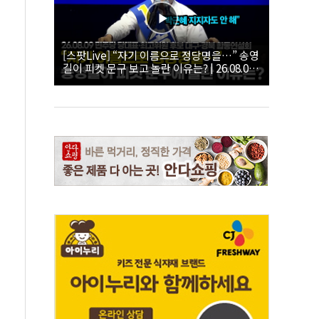
[스팟Live] “자기 이름으로 정당명을…” 송영
길이 피켓 문구 보고 놀란 이유는? | 26.08.09
더불어민주당 당대표·최고위원 후보 대구·경
북 합동연설회