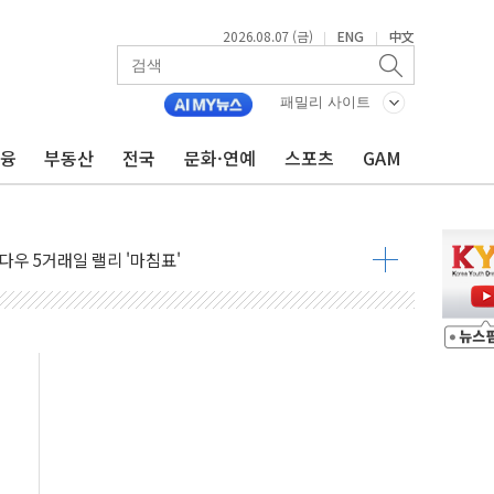
2026.08.07 (금)
ENG
中文
|
|
군수품 부족설 일축 "막대한 무기 보유"
어…다음 과제는 '외형 확대'
패밀리 사이트
 귀환 조짐에 전월세시장 '긴장'
금융
부동산
전국
문화·연예
스포츠
GAM
교환·재매수·다운사이징 '저울질'
항 제한 검토에 유가 3% 급등…금값 보합
다우 5거래일 랠리 '마침표'
합의 막바지.."美와 직접 협상 없어"
·김민석 후보 - 8월 7일
2차 회의…주택 공급 대책 막바지 조율할 듯
자회견·주요 정당 - 8월 7일
통항 제한 추진…美 "통행 막을 권한 없어"
분 상승… "2분기 기업 순이익 21% 증가" 전망
으로 나토 회원국 공격 검토… 거짓 깃발 작전"