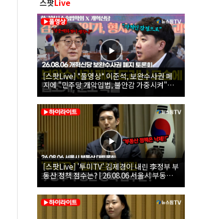
스팟
Live
[스팟Live] *풀영상* 이준석, 보완수사권 폐
지에 "민주당 개악입법, 불안감 가중시켜"｜
26.08.06 개혁신당 보완수사권 폐지 토론회
[스팟Live] '투미TV' 김제경이 내린 李정부 부
동산 정책 점수는? | 26.08.06 서울시 부동산
대토론회