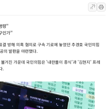
가
구광모, 내주 실리콘밸리서 젠슨 황
가
뉴욕증시 개장 전 특징주...모더
김정관 장관 "영업이익 N% 성과
명령"
뉴욕증시 프리뷰, 미 주가선물 AI
구인가"
청와대, 북한 단거리 탄도미사일 발
금값 7주 만에 최고…美 고용 둔화
 표결 방해 의혹 혐의로 구속 기로에 놓였던 추경호 국민의힘
공의 발판을 마련했다.
불거진 가운데 국민의힘은 '내란몰이 종식'과 '김현지' 프레
다.