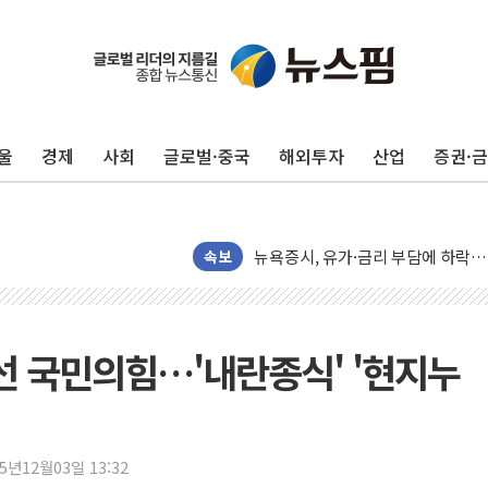
트럼프 "이란전 조만간 끝날 것"…
현대리바트, 원가 개선으로 실적 방
"세금 부담 덜자"…비거주 1주택자
울
경제
사회
글로벌·중국
해외투자
산업
증권·
세금 부담 커진 고가 1주택자…맞
[금/유가] 이란의 호르무즈 해협 통
뉴욕증시, 유가·금리 부담에 하락…
이란, 오만과 호르무즈 해협 재개방 
속보
[민주 당권주자 일정] 송영길·정청래
李대통령, 오늘 부동산 정책 점검 
[오늘의 정치일정] 8월 7일(금)
나선 국민의힘…'내란종식' '현지누
[오늘의 국회일정] 상임위·세미나·기
이란, 美·이스라엘 선박 호르무즈 
유럽증시, 견조한 실적 소화하며 대부
25년12월03일 13:32
리투아니아 국방 "러, 우크라 드론