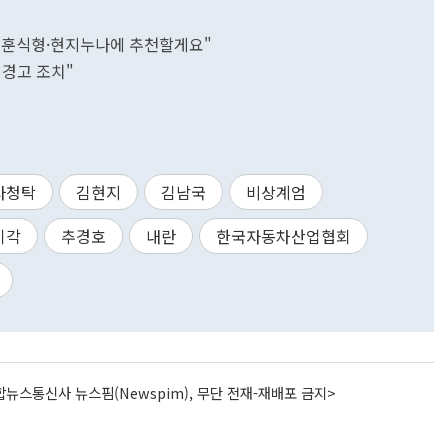
 "훈식형·현지누나에 추천할게요"
 경고 조치"
사청탁
김현지
김남국
비상계엄
기각
추경호
내란
한국자동차산업협회
뉴스통신사 뉴스핌(Newspim), 무단 전재-재배포 금지>