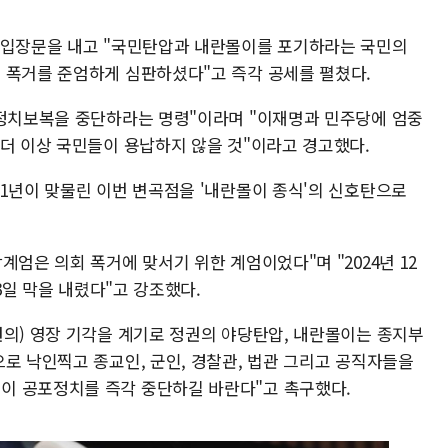
 입장문을 내고 "국민탄압과 내란몰이를 포기하라는 국민의
 폭거를 준엄하게 심판하셨다"고 즉각 공세를 펼쳤다.
 정치보복을 중단하라는 명령"이라며 "이재명과 민주당에 엄중
 더 이상 국민들이 용납하지 않을 것"이라고 경고했다.
 1년이 맞물린 이번 변곡점을 '내란몰이 종식'의 신호탄으로
계엄은 의회 폭거에 맞서기 위한 계엄이었다"며 "2024년 12
 3일 막을 내렸다"고 강조했다.
원의) 영장 기각을 계기로 정권의 야당탄압, 내란몰이는 종지부
로 낙인찍고 종교인, 군인, 경찰관, 법관 그리고 공직자들을
이 공포정치를 즉각 중단하길 바란다"고 촉구했다.