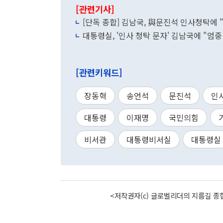
[관련기사]
[단독 종합] 김남국, 與문진석 인사청탁에
대통령실, '인사 청탁 문자' 김남국에 "엄중
[관련키워드]
장동혁
송언석
문진석
인
대통령
이재명
국민의힘
비서관
대통령비서실
대통령실
<저작권자(c) 글로벌리더의 지름길 종합