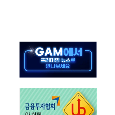
 재회…로봇·AI 데이터센터·모빌리티 구체화
나·아이온큐·도어대시↑ VS 샌디스크·피그마·앱러빈↓
급 반대…상법·자본시장법 개정 논의"
주 차익실현 속 혼조세...웨스턴디지털·샌디스크↓
사에 긴급 안보 점검회의
·호르무즈 재개방 기대에 강세