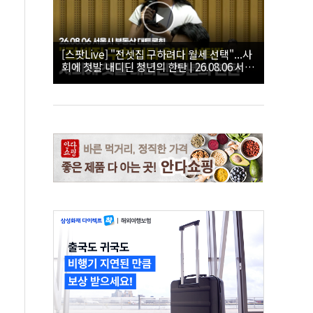
[스팟Live] "전셋집 구하려다 월세 선택"...사
회에 첫발 내디딘 청년의 한탄 | 26.08.06 서울
시 부동산 대토론회