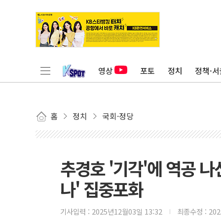
영상
포토
정치
정책·서
홈
정치
국회·정당
추경호 '기각'에 역공 
나' 집중포화
기사입력 :
2025년12월03일 13:32
최종수정 :
20