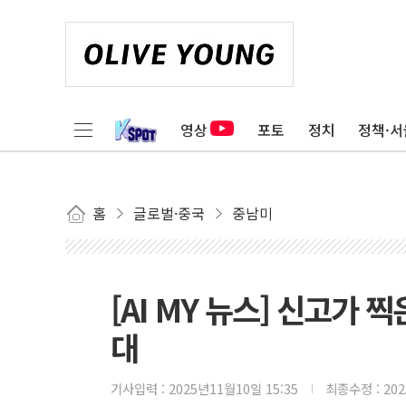
영상
포토
정치
정책·서
홈
글로벌·중국
중남미
[AI MY 뉴스] 신고가
대
기사입력 :
2025년11월10일 15:35
최종수정 :
20