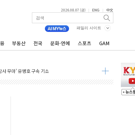
2026.08.07 (금)
ENG
中文
|
|
출 첫 2000억원 돌파
4000억 금융 지원
패밀리 사이트
제휴 여행적금 완판
금융
부동산
전국
문화·연예
스포츠
GAM
 영업 재개...장바구니에 홈플러스 담아달라" 호소
FO, 금융지주 포용금융 조직개편 신호탄
감사 무마' 유병호 구속 기소
 하락…내린 종목이 두 배 넘어
위…김성환 기후부 장관 "예측범위 벗어나도 즉시대응"
예측"…건설연, AI 위험기상 기술 개발
·인증제도 개선 수혜 기대"
져…대전서 50대 일용직 추락 사망
고 재개발·재건축 촉진하는 것이 부동산 정상화"
저 이전 감사 무마' 유병호 감사위원 구속 기소
년 AI 팩토리 매출 본격화