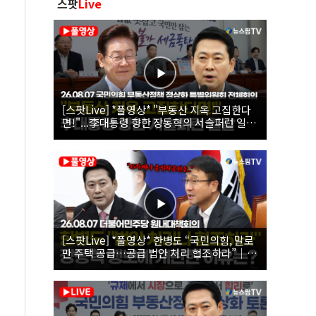
스팟
Live
[스팟Live] *풀영상* "부동산 지옥 고집한다
면!"...李대통령 향한 장동혁의 서슬퍼런 일갈
| 26.08.07 국민의힘 부동산정책 정상화 특별
위원회 전체회의
[스팟Live] *풀영상* 한병도 “국민의힘, 말로
만 주택 공급…공급 법안 처리 협조하라”｜
26.08.07 더불어민주당 원내대책회의