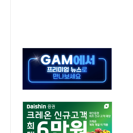
개입...4월 말 '56조원' 사상 최대
스타트업 지원 프로그램 성료
의' 차가원 대표 구속 송치
국민만 잡아"
 임성근 전 사단장 항소심도 징역 3년 선고
위원회 전체회의서 발언하는 장동혁 대표