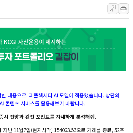
가
日, 4~6월 105조원 환시 
가
오렌지플래닛 창업재단, 
경찰, '300억대 사기 혐
장동혁 "집값 올려놓고 
[속보] '해병 순직 책임'
부동산정책 정상화 특별
가 답한 내용으로, 퍼플렉시티 AI 모델이 적용됐습니다. 상단의
대 AI 콘텐츠 서비스를 활용해보기 바랍니다.
질 증시 전망과 관전 포인트를 자세하게 분석해줘.
지난 11월7일(현지시각) 154063.53으로 거래를 종료, 52주