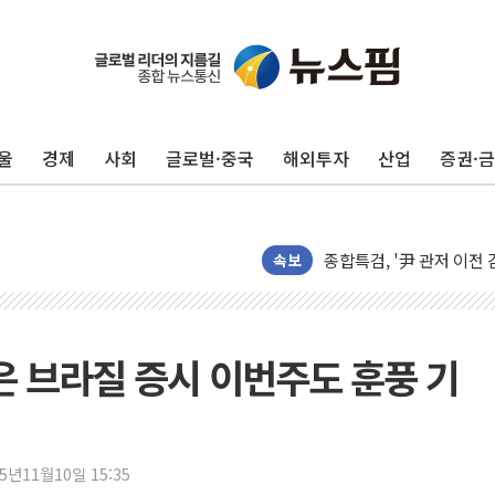
헥토이노베이션, 상반기 매
우리은행, 고창해상풍력에 
NH농협은행, 모두투어 
울
경제
사회
글로벌·중국
해외투자
산업
증권·
민병덕 "오늘 67개 점포
하나금융이 쏘아 올린 CI
종합특검, '尹 관저 이전 
속보
코스피·코스닥 오전 동반
'입추'인데 연일 찜통더
"최대 2시간 앞서 침수 
유니슨 "국내생산세액공제
 찍은 브라질 증시 이번주도 훈풍 기
창호 교체하다 난간 무너
장동혁 "규제와 대출 풀
[속보] 종합특검, '尹 관
25년11월10일 15:35
AI에 승부 건 네이버…내