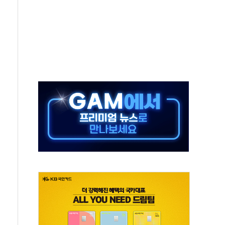
독 강화' 2개 법 대표 발의
 페널티 만든 건 이 정권…신생아 특례 대출까지 줄여"
의에 "수용할 수 없다" 반박