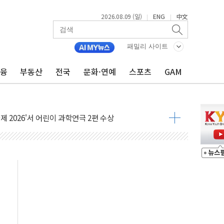
극기 거꾸로' 논란…이틀만에 철거
2026.08.09 (일)
ENG
中文
|
|
 예술·체육요원 최대 33% 감축
 역대 최대폭 감소한 9.4%↓…유통업계 양극화 심화
패밀리 사이트
 특사'로 콜롬비아 대통령 취임식 참석
금융
부동산
전국
문화·연예
스포츠
GAM
시간당 30mm 강한 비...호우 피해 없어
공방…野 "청년 우롱 기괴" vs 與 "송구한 해프닝"
 2026'서 어린이 과학연극 2편 수상
우스' 잠실점, 직장인 핫플레이스로 부상
정 조율 완료…초고가·비거주 1주택 등 여론 수렴"
쇄 추돌…7세 남아 등 4명 부상
다"…LG유플러스, AI 홈네트워크 구현 첫발
영하 30도 극저온 난방기술 개발한다
총리비서실
 모집…지역 크리에이터 확대
 이상무"…김회천 사장, 원전 현장점검