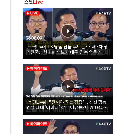
스팟
Live
[스팟Live] TK 당심 잡을 후보는?…제3차 정
기전국당원대회 후보자 대구·경북 합동연설
회 생중계 | 26.08.09
[스팟Live] 역전해야 하는 정청래, 강원 합동
연설 내내 ‘어머니’ 찾은 이유는?! | 26.08.09
더불어민주당 당대표·최고위원 후보 강원 합
동연설회