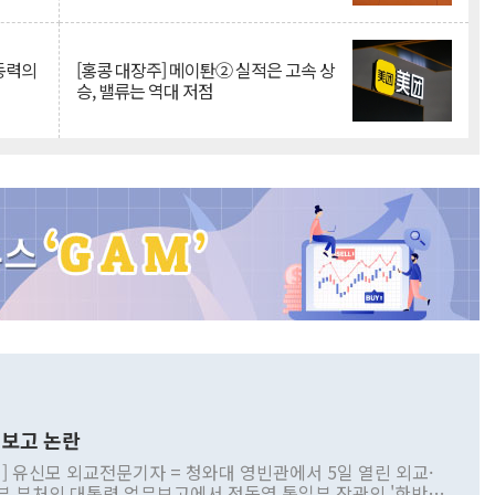
 동력의
[홍콩 대장주] 메이퇀② 실적은 고속 상
승, 밸류는 역대 저점
보고 논란
] 유신모 외교전문기자 = 청와대 영빈관에서 5일 열린 외교·
부 부처의 대통령 업무보고에서 정동영 통일부 장관의 '한반도