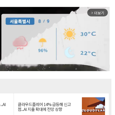
더보기
arrow_forward_ios
Mute
.AI
클라우드플레어 14% 급등해 신고
점...AI 지출 확대에 전망 상향