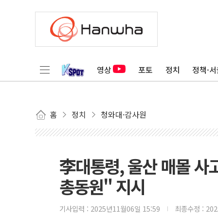
영상
포토
정치
정책·서
홈
정치
청와대·감사원
李대통령, 울산 매몰 사
총동원" 지시
기사입력 :
2025년11월06일 15:59
최종수정 :
20