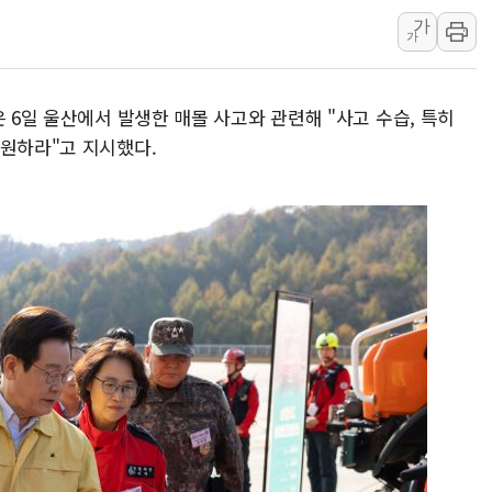
가
박형수 의원 '선관위 견제·감
가
장동혁, 李 대통령에 "결혼
정부, 독도 조사활동 日 항
은 6일 울산에서 발생한 매몰 사고와 관련해 "사고 수습, 특히
동원하라"고 지시했다.