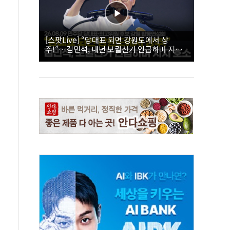
[스팟Live] “당대표 되면 강원도에서 상
주!”…김민석, 내년 보궐선거 언급하며 지지
호소 | 26.08.09 더불어민주당 당대표·최고위
원 후보 강원 합동연설회