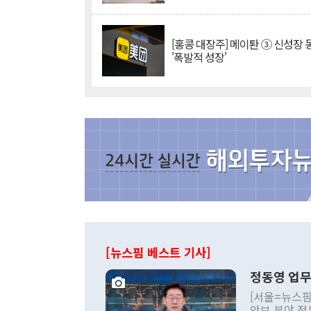
[홍콩 대장주] 메이퇀 ③ 신성장
'폭발적 성장'
[뉴스핌 베스트 기사]
정동영 업무
[서울=뉴스핌
안보 분야 정