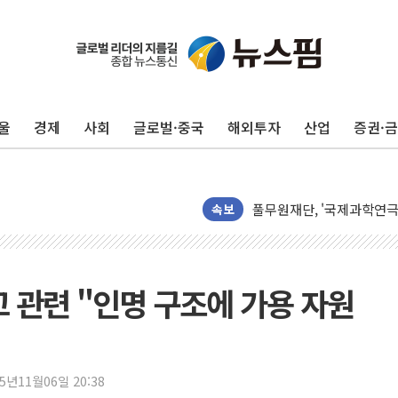
인천시 광복절 현수막 '태
병무청, 보충역 전면 손질…
홈플러스發 대형마트 판매,
윤준병·이해민 의원, '정부
울
경제
사회
글로벌·중국
해외투자
산업
증권·
'호우·산사태 주의보' 울진 
여야, 황희 '버스 하우스' 
풀무원재단, '국제과학연극제
현대그린푸드 '텍사스로드하
속보
與 "세제개편안 8월 말 당
경인고속도로서 차량 4대 연
"AI가 먼저 알아채고 고친
고 관련 "인명 구조에 가용 자원
삼성전자, 美국립연구소와 
[인사] 국무조정실·국무
롯데백화점, 앰배서더 2기
25년11월06일 20:38
한수원 "폭염 속 전력수급