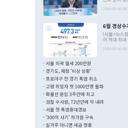
평화공존 발전
2026-08-06 06:
발언 중에는 
언한 것이 있
령은 공개적으
6월 경상수
주의적 희망에
관의 대북 정
[서울=뉴스핌
관 부처 장관
어 역대 최대
관의 무리한 
출 호조로 월
다. [정동영 통일부 장관이 지난달 23일 오후 서울 종로구 정부서울청사에
2026-08-06 08:
료=한국은행] 한국은행이 6일 발표한 '2026년 6월 국제수지(잠정)'에
서 취임 1주년 
면 지난 6월
부 장관 권한
1000만달러
서울 외곽 월세 200만원
발전 구상'을
이에 따라 올
적 갈등 해결
경기도, 재정 '비상 상황'
했다. 경상수
결과 혐오의 
9000만달러
프로야구 전 경기 폭염 취소
년간의 CVI
지 기준 상품
고령 취업자 첫 1000만명 돌파
무너졌다고도 
며 월간 기준
현실을 바꾸는
달러로 38.
화물선 운임 3주만에 최고
를 평화 체제
196.9% 급
검찰 수사권, 72년만에 막 내려
함께 4자 대
수출은 160
지만 이 대통
서울 첫 폭염중대경보
(18.6%) 
화공존 정책이
했다. 통관 기
'300억 사기' 차가원 구속
다"고 지적했
(16.4%)
투리가 잡혀 
실거주 아니면 세금 껑충
월(-10억9