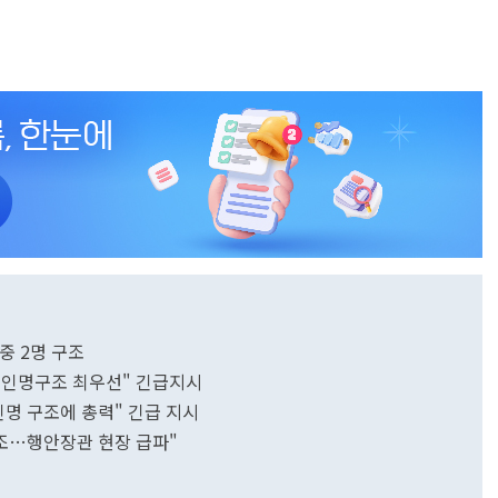
중 2명 구조
"인명구조 최우선" 긴급지시
인명 구조에 총력" 긴급 지시
구조…행안장관 현장 급파"