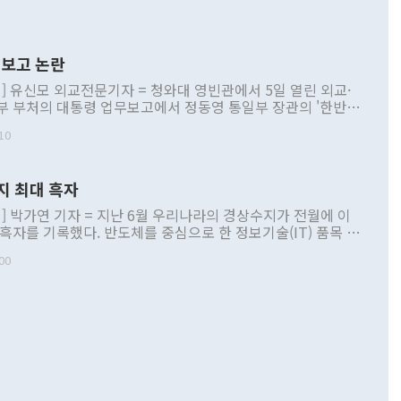
보고 논란
] 유신모 외교전문기자 = 청와대 영빈관에서 5일 열린 외교·
부 부처의 대통령 업무보고에서 정동영 통일부 장관의 '한반도
 구상'과 업무보고 발언이 논란을 빚고 있다. 이날 정 장관의
10
정부 내 조율을 거치지 않은 사안을 정책으로 추진하겠다고 공
는가 하면 사실 관계에 맞지 않은 설명도 있었다. 이재명 대통
로 신중을 기해 달라고 경고했고, 조현 외교부 장관은 '이상
지 최대 흑자
 근거한 비현실적 구상'이라는 비판을 내놨다. 그동안 정 장
책 관련 발언이 물의를 빚은 적은 여러 번 있지만 대통령과 유
] 박가연 기자 = 지난 6월 우리나라의 경상수지가 전월에 이
이 공개적으로 부정적 입장을 표명한 것은 이례적이다. 정 장
 흑자를 기록했다. 반도체를 중심으로 한 정보기술(IT) 품목 수
대북 접근법과 월권을 제어해야 한다는 목소리도 높아지고 있
간 상품수출이 처음으로 1000억달러를 넘어선 영향이다. [자
00
 따르
기자간담회를 하고 있다. [사진=통일부] 2026.07.23 ◆통일
 경상수지는 497억3000만달러 흑자로 집계됐다. 전월(386억
 넘어선 주장 정 장관은 이날 업무보고에서 '한반도 평화공존
)에 이어 두 달 연속 월간 기준 역대 최대 기록을 갈아치웠다.
 설명하면서 이재명 정부 2년차 핵심 과제로 상호 존중·평화
해 상반기 누적 경상수지 흑자는 1910억1000만달러를 기록
·핵 없는 한반도 등 3대 기본 방향을 제시했다. 정 장관은 "대
지 흑자를 견인한 것은 상품수지다. 6월 상품수지는 478억
언어는 멈춰야 한다"면서 주적 용어 대체를 주장했다. 지난 25
 흑자를 기록하며 전월에 이어 역대 최대를 다시 썼다. 국제수
D(완전하고 검증가능하며 되돌릴 수 없는 비핵화) 구도는 이미
수출은 1123억7000만달러로 전년 동월 대비 84.5% 증가하
했다. 또 "현 시점에서 흘러간 선(先)비핵화만 되뇌는 것은
 처음으로 1000억달러를 넘어섰다. 상품수입은 644억8000만
 데 힘이 되지 않는다"고 주장했다. 정 장관은 또 "정전 체제