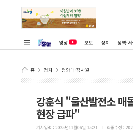
영상
포토
정치
정책·서
홈
정치
청와대·감사원
강훈식 "울산발전소 매몰
현장 급파"
기사입력 :
2025년11월06일 15:21
최종수정 :
20