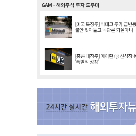
GAM
- 해외주식 투자 도우미
[미국 특징주] 빅테크 주가 급반등..
불안 잦아들고 낙관론 되살아나
[홍콩 대장주] 메이퇀 ③ 신성장
'폭발적 성장'