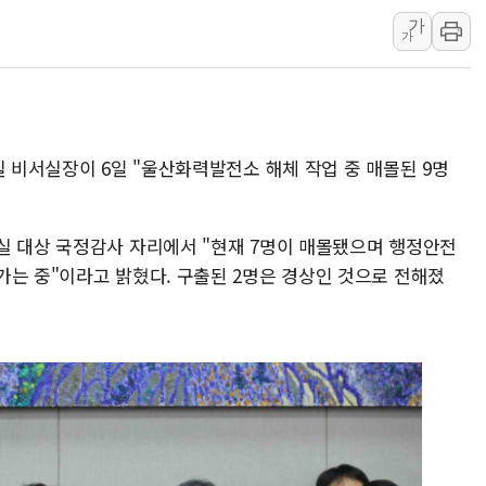
가
美, 이란전 출구전략 만지작
가
강릉·동해·삼척 시간당 최대 
폐기물 수거하다 참변…60대
서울 중랑구 주택가서 흉기 난
李대통령 "결혼 때문에 손해 
실 비서실장이 6일 "울산화력발전소 해체 작업 중 매몰된 9명
여수 오동도 인근 해상서 모
추미애, '위안부' 피해자 기림
실 대상 국정감사 자리에서 "현재 7명이 매몰됐으며 행정안전
인천 선재도 갯벌서 해루질 중
가는 중"이라고 밝혔다. 구출된 2명은 경상인 것으로 전해졌
인천서 말다툼 중 어머니 흉기
'화합' 꺼낸 김민석에 '뻔뻔