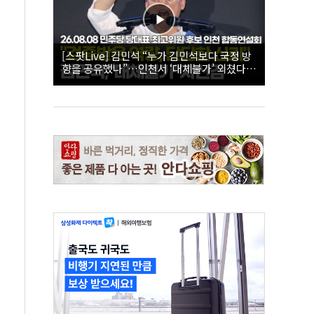
[스팟Live] 김민석 “누가 김민석보다 국정 방
향을 공유했나”…인천서 ‘대체불가’ 외쳤다 |
26.08.08 더불어민주당 당대표·최고위원 후
보 인천 합동연설회