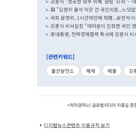
강훈식 "성공한 정부 위해 '원팀' 되자"…
與 "김현지 출석 막은 건 국민의힘...느닷없
국회 운영위, 1시간여만에 파행...송언석·
강훈식 비서실장 "여러분이 진정한 국민 
李대통령, 전략경제협력 특사에 강훈식 비
[관련키워드]
울산발전소
해체
매몰
강
<저작권자(c) 글로벌리더의 지름길 종합
디지털뉴스콘텐츠 이용규칙 보기