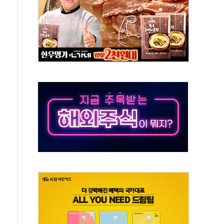
…공습 한계·탄약 부족 현실화
50㎜ 폭우…강원 동해안 강한 비 이어져
 환경미화원 수거차에 치여 사망
동…60대 남성 2명 숨져
보는 일 없게"…'결혼 페널티' 22개 과제 손본다
터보트 전복…1명 사망·1명 실종
의 날 참석..."국제적 시민 연대로 목소리 내야"
 실종 60대 나흘만에 숨진 채 발견
 살해 10대 아들 체포
' 받아친 정청래…제주 연설서 신경전 고조