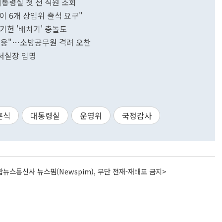
대통령실 첫 전 직원 조회
이 6개 상임위 출석 요구"
이기헌 '배치기' 충돌도
영웅"…소방공무원 격려 오찬
서실장 임명
훈식
대통령실
운영위
국정감사
뉴스통신사 뉴스핌(Newspim), 무단 전재-재배포 금지>