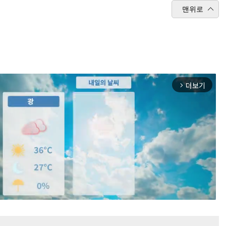
맨위로
더보기
arrow_forward_ios