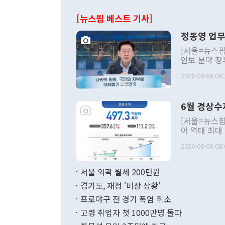
[뉴스핌 베스트 기사]
정동영 업무
[서울=뉴스핌
안보 분야 정
평화공존 발전
2026-08-06 06:
발언 중에는 
언한 것이 있
령은 공개적으
6월 경상수
주의적 희망에
관의 대북 정
[서울=뉴스핌
관 부처 장관
어 역대 최대
관의 무리한 
출 호조로 월
다. [정동영 통일부 장관이 지난달 23일 오후 서울 종로구 정부서울청사에
2026-08-06 08:
료=한국은행] 한국은행이 6일 발표한 '2026년 6월 국제수지(잠정)'에
서 취임 1주년 
면 지난 6월
부 장관 권한
1000만달러
서울 외곽 월세 200만원
발전 구상'을
이에 따라 올
적 갈등 해결
경기도, 재정 '비상 상황'
했다. 경상수
결과 혐오의 
9000만달러
프로야구 전 경기 폭염 취소
년간의 CVI
지 기준 상품
고령 취업자 첫 1000만명 돌파
무너졌다고도 
며 월간 기준
현실을 바꾸는