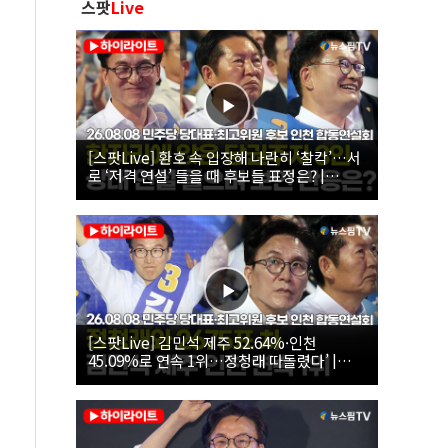
스팟
Live
[스팟Live] 환호 속 입장해 나란히 ‘찰칵’…서
로 ‘저격 연설’ 들을 때 후보들 표정은? |
26.08.08 더불어민주당 당대표·최고위원 후
보 인천 합동연설회
[스팟Live] 김민석 제주 52.64%·인천
45.09%로 연속 1위…정청래 따돌렸다’ |
26.08.08 더불어민주당 당대표·최고위원 후
보 인천 합동연설회