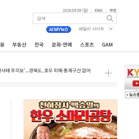
2026.08.09 (일)
ENG
中文
|
|
패밀리 사이트
금융
부동산
전국
문화·연예
스포츠
GAM
투입…고수온 양식장 복구·지원 '총력'
산사태 주의보'...경북도, 호우 피해·통제구간 없어
%p' 차 재역전 성공...金 45.42% vs 鄭 44.56%
·정청래·김민석 당대표 후보
 정청래에 승리...47.75% vs 42.08%
과 발표...김민석 47.75% 정청래 42.08%
표...김민석 45.09% 정청래 43.27% 송영길 11.63%
표...김민석 52.64% 정청래 39.89% 송영길 7.47%
0~8.14)