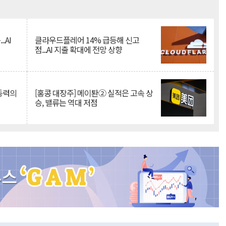
Mute
.AI
클라우드플레어 14% 급등해 신고
점...AI 지출 확대에 전망 상향
 동력의
[홍콩 대장주] 메이퇀② 실적은 고속 상
승, 밸류는 역대 저점