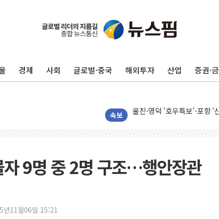
울
경제
사회
글로벌·중국
해외투자
산업
증권·
포항시 재난예산 40억 긴급 
울진·영덕 '호우특보'-포항 '
[종합] 김민석, 정청래에 '0.86
속보
인천 합동연설회 나선 송영길
김민석, 2주차 제주·인천 경선서
인사하는 김민석 당대표 후보
자 9명 중 2명 구조…행안장관
[속보] 민주, 제주·인천 경선 결
[속보] 민주, 인천 경선 결과 발
[속보] 민주, 제주 경선 결과 발
25년11월06일 15:21
이번주 국내 주요 금융일정(8.1