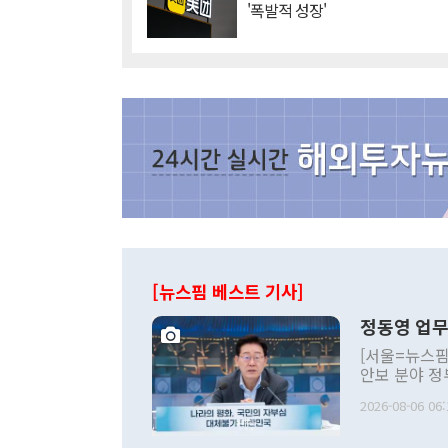
'폭발적 성장'
[뉴스핌 베스트 기사]
정동영 업무
[서울=뉴스핌
안보 분야 정
평화공존 발전
2026-08-06 06:
발언 중에는 
언한 것이 있