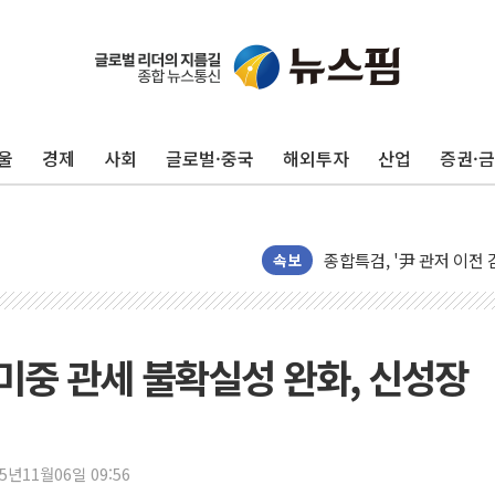
헥토이노베이션, 상반기 매
우리은행, 고창해상풍력에 
NH농협은행, 모두투어 
울
경제
사회
글로벌·중국
해외투자
산업
증권·
민병덕 "오늘 67개 점포
하나금융이 쏘아 올린 CI
종합특검, '尹 관저 이전 
속보
코스피·코스닥 오전 동반
'입추'인데 연일 찜통더
"최대 2시간 앞서 침수 
주 '미중 관세 불확실성 완화, 신성장
유니슨 "국내생산세액공제
창호 교체하다 난간 무너
장동혁 "규제와 대출 풀
25년11월06일 09:56
[속보] 종합특검, '尹 관