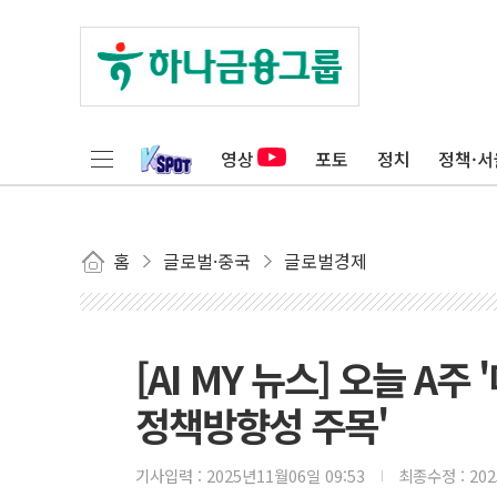
영상
포토
정치
정책·서
홈
글로벌·중국
글로벌경제
[AI MY 뉴스] 오늘 A
정책방향성 주목'
기사입력 :
2025년11월06일 09:53
최종수정 :
20