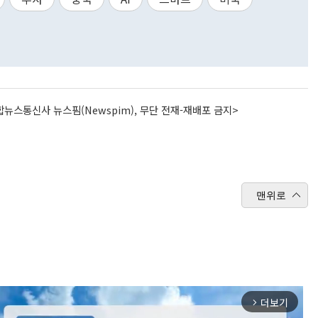
뉴스통신사 뉴스핌(Newspim), 무단 전재-재배포 금지>
맨위로
더보기
arrow_forward_ios