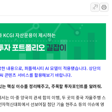
AI에 승부 건 네이버…내
가
가
日, 4~6월 105조원 환시 
오렌지플래닛 창업재단, 
경찰, '300억대 사기 혐
장동혁 "집값 올려놓고 
[속보] '해병 순직 책임'
부동산정책 정상화 특별
가 답한 내용으로, 퍼플렉시티 AI 모델이 적용됐습니다. 상단의
대 AI 콘텐츠 서비스를 활용해보기 바랍니다.
수 있는 핵심 이슈를 정리해주고, 주목할 투자포인트를 알려줘.
서는 미·중 양국의 관세 합의 이행, 두 곳의 중국 자율주행 스
 소비전자혁신대회에서 선보여질 첨단 기술 현주소 등의 이슈에 영