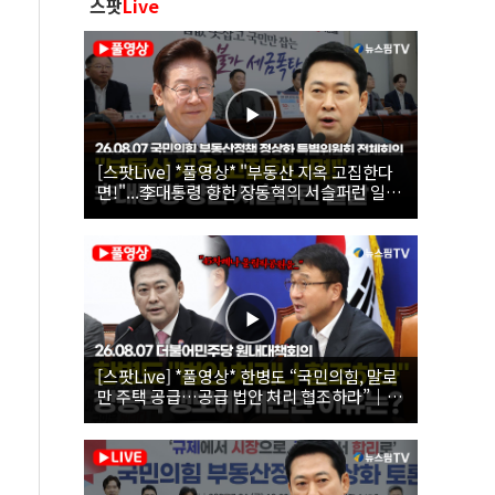
스팟
Live
[스팟Live] *풀영상* "부동산 지옥 고집한다
면!"...李대통령 향한 장동혁의 서슬퍼런 일갈
| 26.08.07 국민의힘 부동산정책 정상화 특별
위원회 전체회의
[스팟Live] *풀영상* 한병도 “국민의힘, 말로
만 주택 공급…공급 법안 처리 협조하라”｜
26.08.07 더불어민주당 원내대책회의