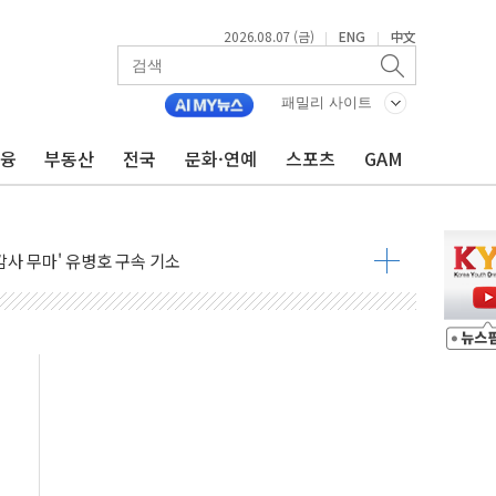
2026.08.07 (금)
ENG
中文
|
|
출 첫 2000억원 돌파
패밀리 사이트
4000억 금융 지원
제휴 여행적금 완판
금융
부동산
전국
문화·연예
스포츠
GAM
 영업 재개...장바구니에 홈플러스 담아달라" 호소
FO, 금융지주 포용금융 조직개편 신호탄
감사 무마' 유병호 구속 기소
 하락…내린 종목이 두 배 넘어
위…김성환 기후부 장관 "예측범위 벗어나도 즉시대응"
예측"…건설연, AI 위험기상 기술 개발
·인증제도 개선 수혜 기대"
져…대전서 50대 일용직 추락 사망
고 재개발·재건축 촉진하는 것이 부동산 정상화"
저 이전 감사 무마' 유병호 감사위원 구속 기소