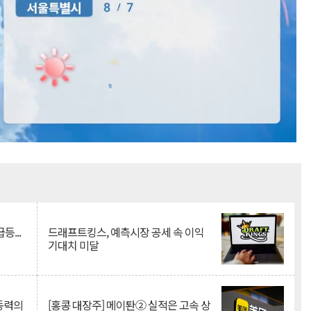
Mute
등...
드래프트킹스, 예측시장 공세 속 이익
기대치 미달
 동력의
[홍콩 대장주] 메이퇀② 실적은 고속 상