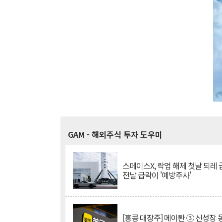
GAM
- 해외주식 투자 도우미
스페이스X, 락업 해제 첫날 되레 급
전날 급락이 '예방주사'
[홍콩 대장주] 메이퇀 ③ 신성장