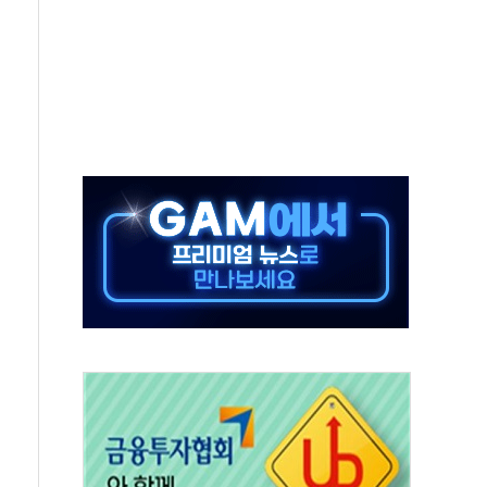
년 AI 팩토리 매출 본격화
개입...4월 말 '56조원' 사상 최대
스타트업 지원 프로그램 성료
의' 차가원 대표 구속 송치
국민만 잡아"
 임성근 전 사단장 항소심도 징역 3년 선고
위원회 전체회의서 발언하는 장동혁 대표