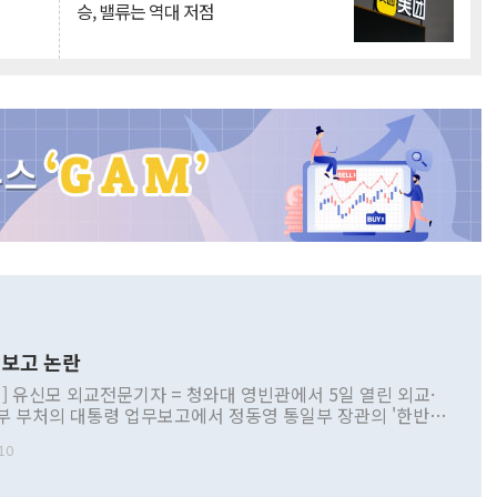
승, 밸류는 역대 저점
보고 논란
] 유신모 외교전문기자 = 청와대 영빈관에서 5일 열린 외교·
부 부처의 대통령 업무보고에서 정동영 통일부 장관의 '한반도
 구상'과 업무보고 발언이 논란을 빚고 있다. 이날 정 장관의
10
정부 내 조율을 거치지 않은 사안을 정책으로 추진하겠다고 공
는가 하면 사실 관계에 맞지 않은 설명도 있었다. 이재명 대통