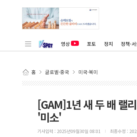
영상
포토
정치
정책·서
홈
글로벌·중국
미국·북미
[GAM]1년 새 두 배 랠
'미소'
기사입력 :
2025년09월30일 08:01
최종수정 :
20