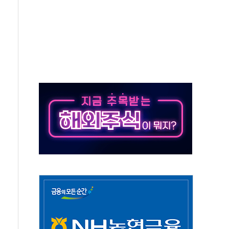
위원회
 3파전…한화·흥국·한투 참여
D직 주 52시간제 개선해야…기술격차 확대 막아야"
임금협약 타결…연봉 6.3% 인상
실리카겔 등 8~9월 공연 라인업 공개
31년까지 3개 보급단 '1등급 스마트 물류센터' 전환