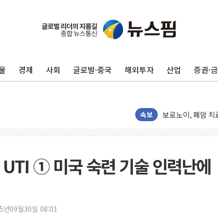
'변기 수리' 집주
워트, 상반기 영업
프롬바이오, 10일
울
경제
사회
글로벌·중국
해외투자
산업
증권·
NH농협생명, 농작
아바코, 2분기 매출
랩지노믹스 "디엑솜
보로노이, 폐암 치료
속보
푸본현대생명, 육군
교보생명, '교보K
벼랑 끝 선 '동전
리 UTI ① 미국 숙련 기술 인력난에
1순위보다 낮은 
컴투스 '제우스: 오
네이버 클립, 시청
25년09월30일 08:01
서울 재건축·재개발