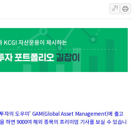
가
[인사] 공정거래
가
KDB생명 본입찰
반도체공학회 "R&
카카오, 2026년 
현대카드, 박재범·
[르포] 육군, 20
자의 도우미' GAM(Global Asset Management)에 출고
을 하면 9000여 해외 종목의 프리미엄 기사를 보실 수 있습니