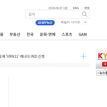
2026.08.07 (금)
ENG
中文
|
|
인에게 흉기 휘두른 30대 세입자…경찰, 현행범 체포
이익 30억원
패밀리 사이트
 거래 재개…"재무구조 개편"
금융
부동산
전국
문화·연예
스포츠
GAM
업 중 온열질환 보장…폭염기 신속 보상 강화
 120억원
과 美 암 진단 분야 독점 라이선스 계약"
제 'VRN11' 캐나다 IND 신청
 3군단과 군 장병 금융교육·전역 지원 협약
-맞춤건강보험' 6개월 배타적사용권 획득
주' 무더기 상폐 위기…관리종목 우려 지정예고 총 63개
특별공급 경쟁률… 실수요자 관심
만의 신' 26일 출시, 유저의 캐릭터가 AI로 플레이한다
 만으로 혜택 얻는 피드코인 이벤트 진행
 정상화시 5년 내 9만가구 순증...이주 대란도 제한적