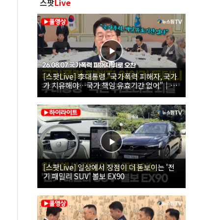
스팟
Live
[스팟Live] 李대통령 "국가폭력 피해자, 국가
가 치유해야…국가 책임 유효기간 없어"｜
26.08.07 국가폭력 피해자 위로 오찬
[스팟Live] 일상에서 장점이 더 돋보이는 '전
기 패밀리 SUV' 볼보 EX90