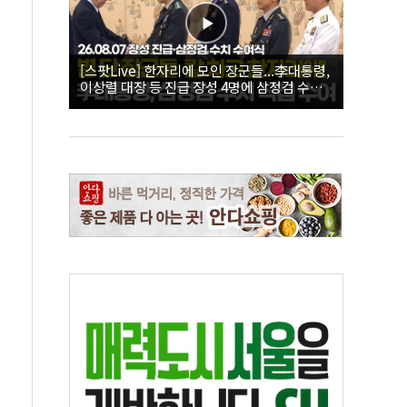
[스팟Live] 한자리에 모인 장군들...李대통령,
이상렬 대장 등 진급 장성 4명에 삼정검 수치
직접 수여｜26.08.07 장성 진급·삼정검 수치
수여식