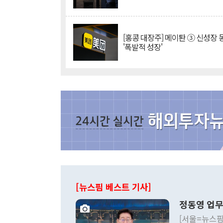
[홍콩 대장주] 메이퇀 ③ 신성장
'폭발적 성장'
[뉴스핌 베스트 기사]
정동영 업무
[서울=뉴스핌