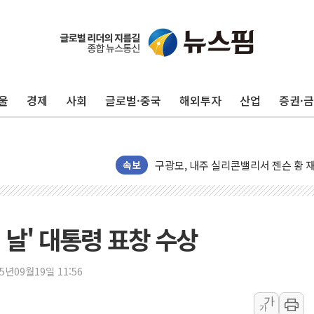
울
경제
사회
글로벌·중국
해외투자
산업
증권·
유럽증시, 견조한 실적 소화하며 대부분
리투아니아 국방 "러, 우크라 드론으로
구광모, 내주 실리콘밸리서 젠슨 황 
속보
뉴욕증시 개장 전 특징주...모더나
김정관 장관 "영업이익 N% 성과급
뉴욕증시 프리뷰, 미 주가선물 AI주
 날' 대통령 표창 수상
청와대, 북한 단거리 탄도미사일 발사
금값 7주 만에 최고…美 고용 둔화·
25년09월19일 11:56
[인도증시] 중동 긴장 완화에 실적 호
가
가
러, 1인칭시점 드론으로 우크라 민간