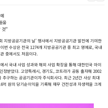
[베트남 증시] 지수 하락 속 'DGC
'월가의 황제' 다이먼 "금융시장 레
영예
양주 섬유염색공장서 화재 1명 중상…
돋움
김정관 산업부 장관 "주 52시간 손봐
 것"
해군 1함대 창설 80주년…지역과 함께
20회 지방공공기관의 날' 행사에서 지방공공기관 발전에 기여한
[3보] 북, 원산서 동해로 단거리 탄도
이번 수상은 전국 1274개 지방공공기관 중 최고 영예로, 국내
우크라 드론 전술, 중남미 콜롬비아에
관 중에서도 처음이다.
동해해경, 독도 해상서 부유물 감긴 
서 국내 사업 성과와 해외 사업 확장을 통해 대한민국 마이
주한미군 "오산기지 누출, 백린 아닌 
 인정받았다. 고양특례시, 경기도, 코트라가 공동 출자해 2002
구미 폐염산처리업체서 불 2시간30여
 추구하는 공공기관이자 주식회사다. 최근 2년간 사상 최대
년 216억 원의 당기순이익을 기록해 재무 건전성과 자생력을 크게