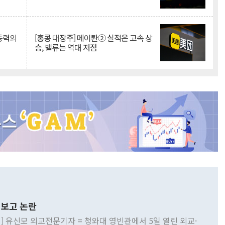
 동력의
[홍콩 대장주] 메이퇀② 실적은 고속 상
승, 밸류는 역대 저점
보고 논란
] 유신모 외교전문기자 = 청와대 영빈관에서 5일 열린 외교·