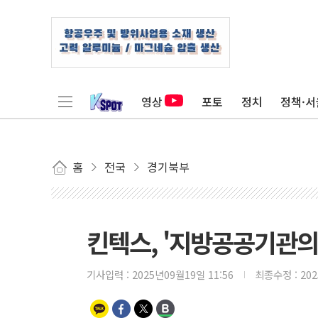
영상
포토
정치
정책·서
홈
전국
경기북부
킨텍스, '지방공공기관의
기사입력 :
2025년09월19일 11:56
최종수정 :
20