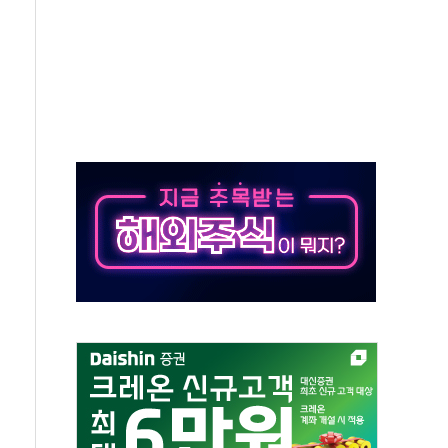
' 임시 주총 기대감에 홀로 상한가…마진 잔액은 사상 최고
버리지 위험수위…숨은 차입이 더 큰 변수"
대응 1단계 진압 중
야, 경쟁상대 中과 비교해야"
하는 '선봉'의 대민 봉사
미사일 1발 발사… 올해 10번째·42일 만 도발
 새 안보 위기… 반군·마약카르텔이 습득해 전투 활용
어선 구조
무해한 표면 부식 물질"
분만에 진화...외국인 노동자 숨져