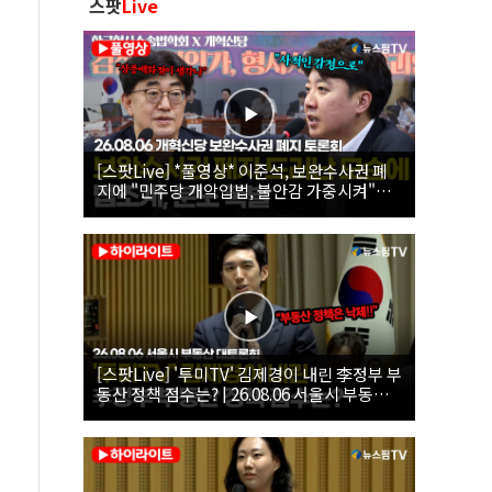
스팟
Live
[스팟Live] *풀영상* 이준석, 보완수사권 폐
지에 "민주당 개악입법, 불안감 가중시켜"｜
26.08.06 개혁신당 보완수사권 폐지 토론회
[스팟Live] '투미TV' 김제경이 내린 李정부 부
동산 정책 점수는? | 26.08.06 서울시 부동산
대토론회