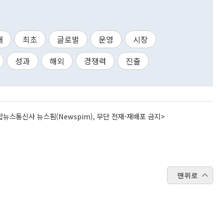
내
최초
글로벌
운영
시장
성과
해외
경쟁력
진출
뉴스통신사 뉴스핌(Newspim), 무단 전재-재배포 금지>
맨위로