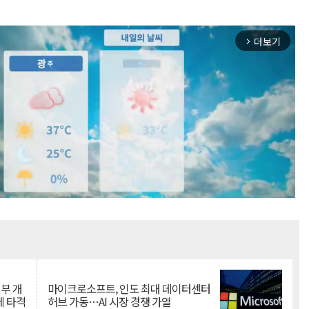
더보기
arrow_forward_ios
Mute
뇌부 개
마이크로소프트, 인도 최대 데이터센터
에 타격
허브 가동…AI 시장 경쟁 가열