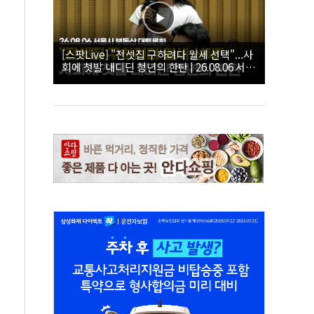
[스팟Live] "전셋집 구하려다 월세 선택"...사
회에 첫발 내디딘 청년의 한탄 | 26.08.06 서울
시 부동산 대토론회