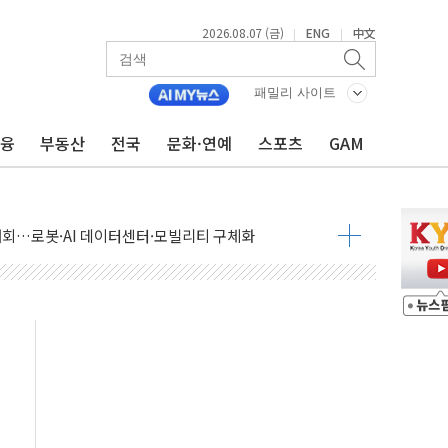
2026.08.07 (금)
ENG
中文
|
|
패밀리 사이트
금융
부동산
전국
문화·연예
스포츠
GAM
 상승… "2분기 기업 순이익 21% 증가" 전망
 나토 회원국 공격 검토… 거짓 깃발 작전"
재회…로봇·AI 데이터센터·모빌리티 구체화
·아이온큐·도어대시↑ VS 샌디스크·피그마·앱러빈↓
 반대…상법·자본시장법 개정 논의"
 차익실현 속 혼조세...웨스턴디지털·샌디스크↓
에 긴급 안보 점검회의
호르무즈 재개방 기대에 강세
조까지, 상승...호실적 보고 기업 상승세 뚜렷
인 '사파리' 공격… 시민들 공포감 극대화 전략