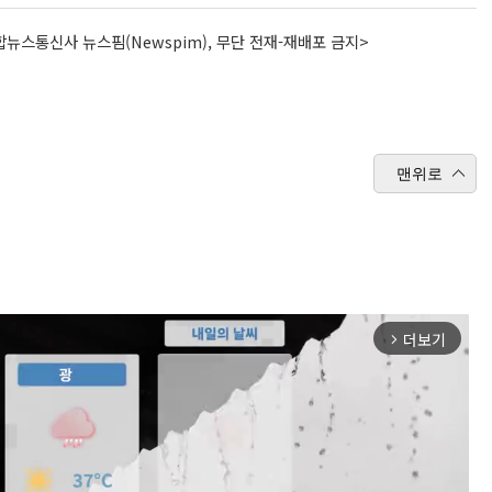
뉴스통신사 뉴스핌(Newspim), 무단 전재-재배포 금지>
맨위로
더보기
arrow_forward_ios