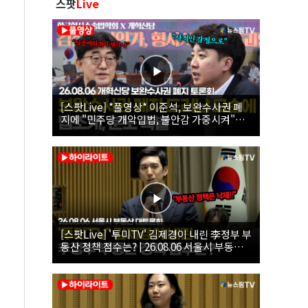
스팟
Live
[스팟Live] *풀영상* 이준석, 보완수사권 폐
지에 "민주당 개악입법, 불안감 가중시켜"｜
26.08.06 개혁신당 보완수사권 폐지 토론회
[스팟Live] '투미TV' 김제경이 내린 李정부 부
동산 정책 점수는? | 26.08.06 서울시 부동산
대토론회