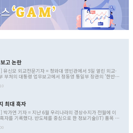
보고 논란
] 유신모 외교전문기자 = 청와대 영빈관에서 5일 열린 외교·
부 부처의 대통령 업무보고에서 정동영 통일부 장관의 '한반도
 구상'과 업무보고 발언이 논란을 빚고 있다. 이날 정 장관의
10
정부 내 조율을 거치지 않은 사안을 정책으로 추진하겠다고 공
는가 하면 사실 관계에 맞지 않은 설명도 있었다. 이재명 대통
로 신중을 기해 달라고 경고했고, 조현 외교부 장관은 '이상
지 최대 흑자
 근거한 비현실적 구상'이라는 비판을 내놨다. 그동안 정 장
책 관련 발언이 물의를 빚은 적은 여러 번 있지만 대통령과 유
] 박가연 기자 = 지난 6월 우리나라의 경상수지가 전월에 이
이 공개적으로 부정적 입장을 표명한 것은 이례적이다. 정 장
 흑자를 기록했다. 반도체를 중심으로 한 정보기술(IT) 품목 수
대북 접근법과 월권을 제어해야 한다는 목소리도 높아지고 있
간 상품수출이 처음으로 1000억달러를 넘어선 영향이다. [자
00
 따르
기자간담회를 하고 있다. [사진=통일부] 2026.07.23 ◆통일