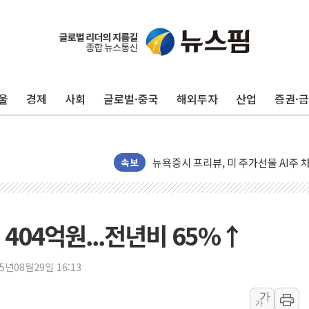
울
경제
사회
글로벌·중국
해외투자
산업
증권·
구광모, 내주 실리콘밸리서 젠슨 황 
뉴욕증시 개장 전 특징주...모더나
김정관 장관 "영업이익 N% 성과급
뉴욕증시 프리뷰, 미 주가선물 AI주
속보
청와대, 북한 단거리 탄도미사일 발사
금값 7주 만에 최고…美 고용 둔화·
[인도증시] 중동 긴장 완화에 실적 호
404억원...전년비 65%↑
러, 1인칭시점 드론으로 우크라 민간
[베트남 증시] 지수 하락 속 'DGC
25년08월29일 16:13
'월가의 황제' 다이먼 "금융시장 레
가
가
양주 섬유염색공장서 화재 1명 중상…