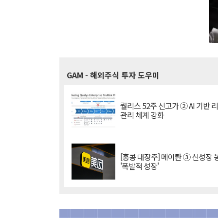
GAM
- 해외주식 투자 도우미
퀄리스 52주 신고가 ② AI 기반 
관리 체계 강화
[홍콩 대장주] 메이퇀 ③ 신성장
'폭발적 성장'