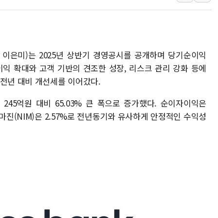
김정관 산업부 장관 "주 52시간 손봐
해군 1함대 창설 80주년…지역과 함께
[3보] 북, 원산서 동해로 단거리 탄도
표 이은미)는 2025년 상반기 경영공시를 공개하며 당기순이익
우크라 드론 전술, 중남미 콜롬비아에
이익 확대와 고객 기반의 견조한 성장, 리스크 관리 강화 등에
동해해경, 독도 해상서 부유물 감긴 
 전년 대비 개선세를 이어갔다.
주한미군 "오산기지 누출, 백린 아닌 
구미 폐염산처리업체서 불 2시간30여
245억원 대비 65.03% 큰 폭으로 증가했다. 순이자이익은
해군과 함께하는 '불금전파, 송정' 시
자마진(NIM)은 2.57%로 전년동기와 유사하게 안정적인 수익성
강원도 폭염특보 11일째…온열질환·가