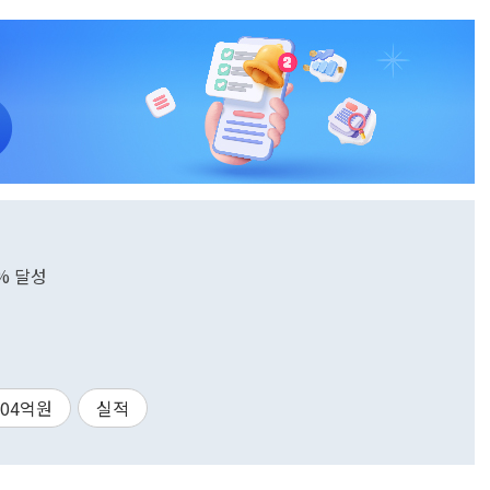
% 달성
404억원
실적