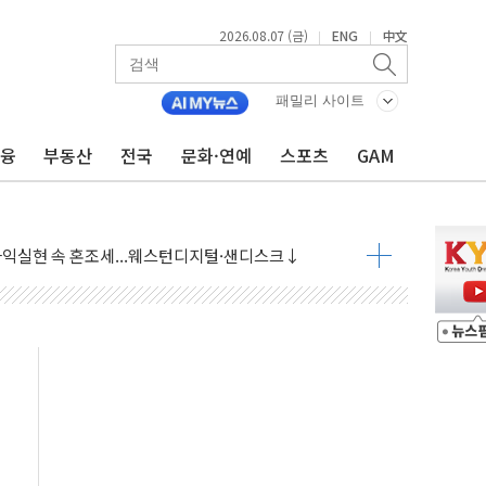
2026.08.07 (금)
ENG
中文
|
|
패밀리 사이트
금융
부동산
전국
문화·연예
스포츠
GAM
재회…로봇·AI 데이터센터·모빌리티 구체화
·아이온큐·도어대시↑ VS 샌디스크·피그마·앱러빈↓
 반대…상법·자본시장법 개정 논의"
 차익실현 속 혼조세...웨스턴디지털·샌디스크↓
에 긴급 안보 점검회의
호르무즈 재개방 기대에 강세
조까지, 상승...호실적 보고 기업 상승세 뚜렷
인 '사파리' 공격… 시민들 공포감 극대화 전략
' 임시 주총 기대감에 홀로 상한가…마진 잔액은 사상 최고
버리지 위험수위…숨은 차입이 더 큰 변수"
대응 1단계 진압 중