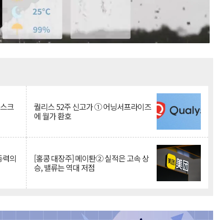
Mute
리스크
퀄리스 52주 신고가 ① 어닝서프라이즈
에 월가 환호
 동력의
[홍콩 대장주] 메이퇀② 실적은 고속 상
승, 밸류는 역대 저점