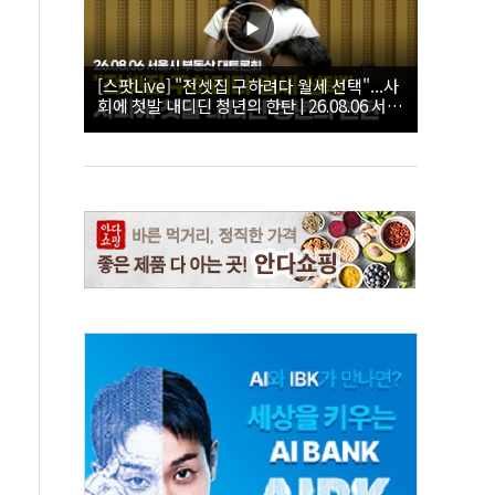
[스팟Live] "전셋집 구하려다 월세 선택"...사
회에 첫발 내디딘 청년의 한탄 | 26.08.06 서울
시 부동산 대토론회