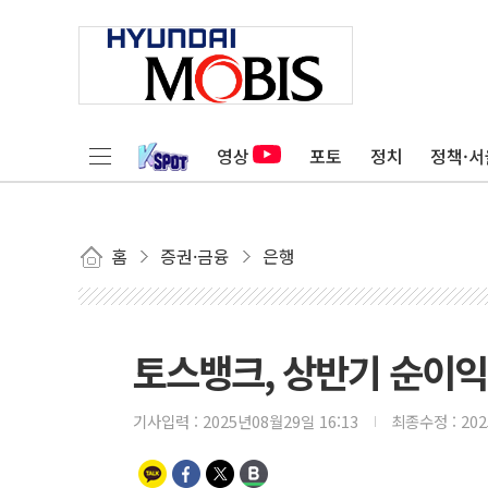
영상
포토
정치
정책·서
홈
증권·금융
은행
토스뱅크, 상반기 순이익 
기사입력 :
2025년08월29일 16:13
최종수정 :
20