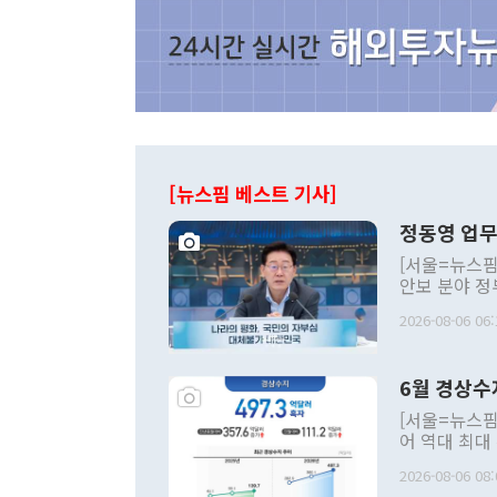
[뉴스핌 베스트 기사]
정동영 업무
[서울=뉴스핌
안보 분야 정
평화공존 발전
2026-08-06 06:
발언 중에는 
언한 것이 있
령은 공개적으
6월 경상수
주의적 희망에
관의 대북 정
[서울=뉴스핌
관 부처 장관
어 역대 최대
관의 무리한 
출 호조로 월
다. [정동영 통일부 장관이 지난달 23일 오후 서울 종로구 정부서울청사에
2026-08-06 08:
료=한국은행] 한국은행이 6일 발표한 '2026년 6월 국제수지(잠정)'에
서 취임 1주년 