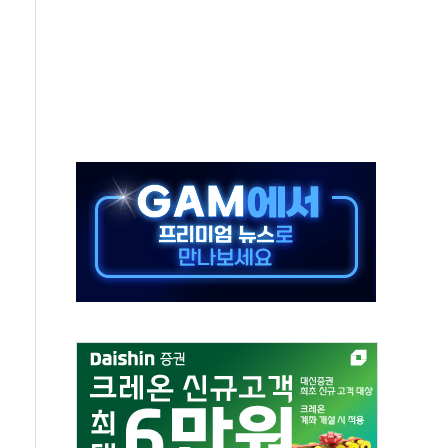
야, 경쟁상대 中과 비교해야"
하는 '선봉'의 대민 봉사
미사일 1발 발사… 올해 10번째·42일 만 도발
 새 안보 위기… 반군·마약카르텔이 습득해 전투 활용
어선 구조
무해한 표면 부식 물질"
분만에 진화...외국인 노동자 숨져
즌2
축 피해 최소화 '총력 대응'