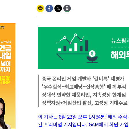
중국 온라인 게임 개발사 '길비특' 재평가
'우수실적+최고배당+신작흥행' 매력 부각
상대적 빈약한 제품라인, 지속성장 한계점
정책지원+게임산업 발전, 고성장 기대주로
이 기사는 8월 22일 오후 1시34분 '해외 주식 투
된 프리미엄 기사입니다. GAM에서 회원 가입