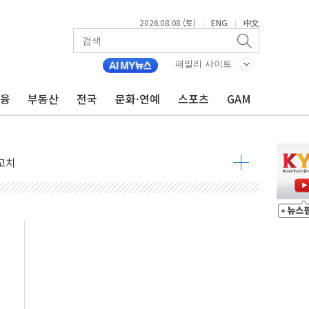
2026.08.08 (토)
ENG
中文
|
|
패밀리 사이트
금융
부동산
전국
문화·연예
스포츠
GAM
 정청래 격차 확대'
타진
최고치
 요구
낮아지며 상승… STOXX 600 지수는 나흘 연속 최고치
세
엘·이란 위협에 맞설 자체 억지력 강화
동
톱'… 美 해상봉쇄 영향
각