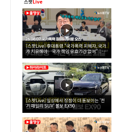
스팟
Live
[스팟Live] 李대통령 "국가폭력 피해자, 국가
가 치유해야…국가 책임 유효기간 없어"｜
26.08.07 국가폭력 피해자 위로 오찬
[스팟Live] 일상에서 장점이 더 돋보이는 '전
기 패밀리 SUV' 볼보 EX90