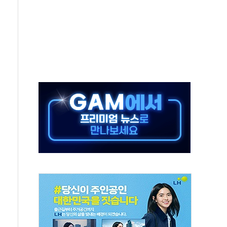
체주 '활짝'
스닥 선물 1%대 상승
상 기대 후퇴
·태양광주↑ VS 트레이드데스크·웬디스↓
 끝까지 찾겠다"
중 완화 전환점"