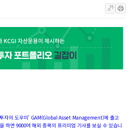
가
[AI MY 뉴스] 뉴욕 반도체주 프리뷰...美 고용 쇼크에 반도
가
뉴욕증시 프리뷰, 美 고용 쇼크에 금리 인상 우려 후퇴…나
[종합] 美 7월 고용 2만3000명 감소 '쇼크'…9월 금리 인
[사진] 이슬람 수니파 3개국, 공동방위협정 체결
뉴욕증시 개장 전 특징주...아틀라시안·클라우드플레어
보훈부, 미 DPAA와 MOU… "6·25 미군 실종자 7359명
트럼프 "금리 내려야"…파월 때와 달리 워시엔 톤 낮춰
특정 정치인 측근 포항시 정책특보 내정설...포항시 '시끌'
李 "해남 태양광, 대한민국 다음 100년 밑거름…수도권 집
자의 도우미' GAM(Global Asset Management)에 출고
을 하면 9000여 해외 종목의 프리미엄 기사를 보실 수 있습니