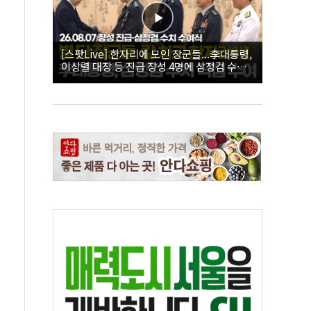
[스팟Live] 한자리에 모인 장군들...李대통령,
이상렬 대장 등 진급 장성 4명에 삼정검 수치
직접 수여｜26.08.07 장성 진급·삼정검 수치
수여식