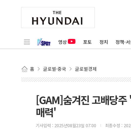
영상
포토
정치
정책·서
홈
글로벌·중국
글로벌경제
[GAM]숨겨진 고배당주 
매력'
기사입력 :
2025년08월23일 07:00
최종수정 :
20