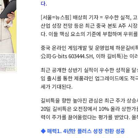
다.
[서울=뉴스핌] 배상희 기자 = 우수한 실적, 
산업 성장 전망 등은 최근 중국 본토 A주 
다. 이들 핵심 요소의 기준에 부합하며 우위
중국 온라인 게임개발 및 운영업체 하문
公司∙G-bits 603444.SH, 이하 길비특
최근 공개한 상반기 실적이 우수한 성적을 달
임 출시를 통한 제품라인 업그레이드에도 적극
세가 기대된다.
길비특을 향한 높아진 관심은 최근 주가 상승
20일 길비특은 오전장에서 10% 올라 상한가
력이 주가를 끌어올렸다는 평가를 받았다. 올해
◆ 매력1. 4년만 플러스 성장 전환 성공