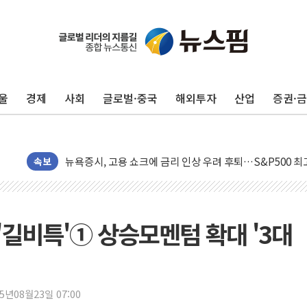
울
경제
사회
글로벌·중국
해외투자
산업
증권·
민주, 오늘 제주·인천 경선 결과 발표...'김민석 재역전 vs
한상협, 업계 개인정보 보안 새판 짠다…'자율규제단체' 
뉴욕증시, 고용 쇼크에 금리 인상 우려 후퇴…S&P500 
트럼프, 쿡 연준 이사 해임 재추진…"26일까지 의혹 소명"
속보
유럽증시, 美 고용 예상 밖 부진에 연준 금리 인상 가능성 
미 연준 매파 기세 꺾이나…고용 감소에 9월 동결 전망 우
[종합] 이슬람 수니파 3국, '공동방위협정' 체결… 이스라
'길비특'① 상승모멘텀 확대 '3대
트럼프, 백신·자폐증 행정명령 검토…"이르면 다음 주"
美 항소법원, 백악관 무도회장 공사 중단 명령…트럼프 제
이란 핵심 원유 수출항 '하르그섬', 최근 1주일 이상 '올스
25년08월23일 07:00
美 고용 쇼크에 엔화 장중 급등…시장은 "또 개입했나" 촉