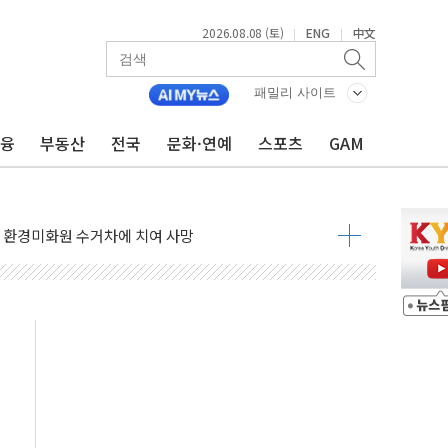
2026.08.08 (토)
ENG
中文
|
|
표...김민석 45.09% 정청래 43.27% 송영길 11.63%
표...김민석 52.64% 정청래 39.89% 송영길 7.47%
패밀리 사이트
0~8.14)
금융
부동산
전국
문화·연예
스포츠
GAM
…공습 한계·탄약 부족 현실화
50㎜ 폭우…강원 동해안 강한 비 이어져
 환경미화원 수거차에 치여 사망
동…60대 남성 2명 숨져
보는 일 없게"…'결혼 페널티' 22개 과제 손본다
터보트 전복…1명 사망·1명 실종
의 날 참석..."국제적 시민 연대로 목소리 내야"
 실종 60대 나흘만에 숨진 채 발견
 살해 10대 아들 체포
' 받아친 정청래…제주 연설서 신경전 고조
지시…與 "적극 환영"·野 "졸속 국정"