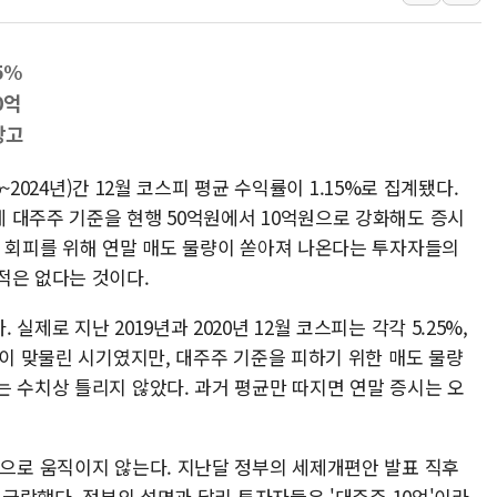
동해중부 전 해상 풍랑주의보…
연일 폭염에 온열질환 사망 
5%
中 전방위 아파트 부양, 수도
0억
인제 용대리 계곡서 수위 상
장고
동해시, 11~14일 '별똥별
5~2024년)간 12월 코스피 평균 수익률이 1.15%로 집계됐다.
강원 중·남부 동해안 시간당
 대주주 기준을 현행 50억원에서 10억원으로 강화해도 증시
금 회피를 위해 연말 매도 물량이 쏟아져 나온다는 투자자들의
적은 없다는 것이다.
제로 지난 2019년과 2020년 12월 코스피는 각각 5.25%,
복이 맞물린 시기였지만, 대주주 기준을 피하기 위한 매도 물량
는 수치상 틀리지 않았다. 과거 평균만 따지면 연말 증시는 오
으로 움직이지 않는다. 지난달 정부의 세제개편안 발표 직후
 급락했다. 정부의 설명과 달리 투자자들은 '대주주 10억'이라