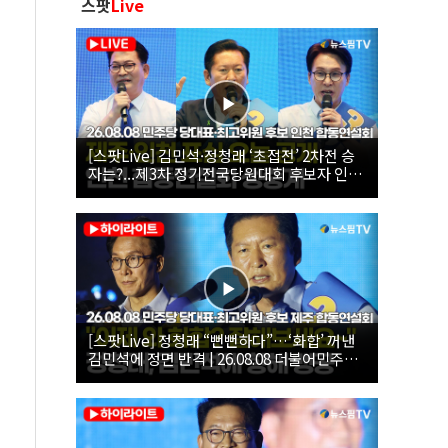
스팟
Live
[스팟Live] 김민석·정청래 ‘초접전’ 2차전 승
자는?...제3차 정기전국당원대회 후보자 인천
합동연설회 생중계 | 26.08.08
[스팟Live] 정청래 “뻔뻔하다”…‘화합’ 꺼낸
김민석에 정면 반격 | 26.08.08 더불어민주당
당대표·최고위원 후보 제주 합동연설회