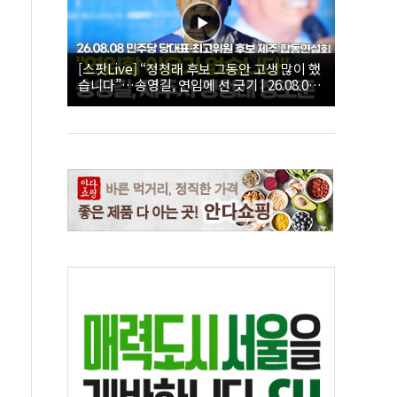
[스팟Live] “정청래 후보 그동안 고생 많이 했
습니다”…송영길, 연임에 선 긋기 | 26.08.08
더불어민주당 당대표·최고위원 후보 제주 합
동연설회