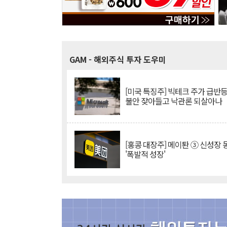
GAM
- 해외주식 투자 도우미
[미국 특징주] 빅테크 주가 급반등..
불안 잦아들고 낙관론 되살아나
[홍콩 대장주] 메이퇀 ③ 신성장
'폭발적 성장'