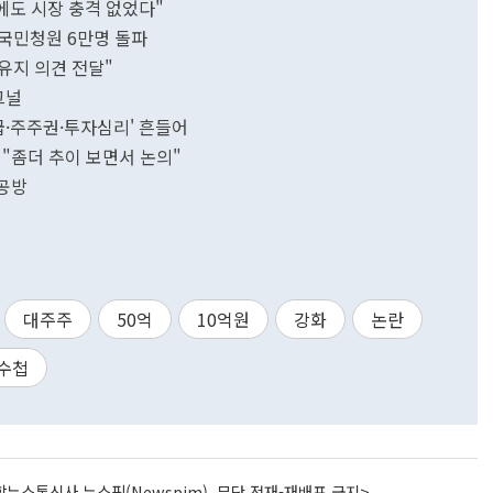
거에도 시장 충격 없었다"
국민청원 6만명 돌파
 유지 의견 전달"
그널
말수급·주주권·투자심리' 흔들어
정 "좀더 추이 보면서 논의"
 공방
대주주
50억
10억원
강화
논란
수첩
뉴스통신사 뉴스핌(Newspim), 무단 전재-재배포 금지>