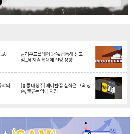
Mute
.AI
클라우드플레어 14% 급등해 신고
점...AI 지출 확대에 전망 상향
 동력의
[홍콩 대장주] 메이퇀② 실적은 고속 상
승, 밸류는 역대 저점