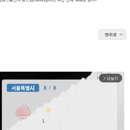
맨위로
더보기
arrow_forward_ios