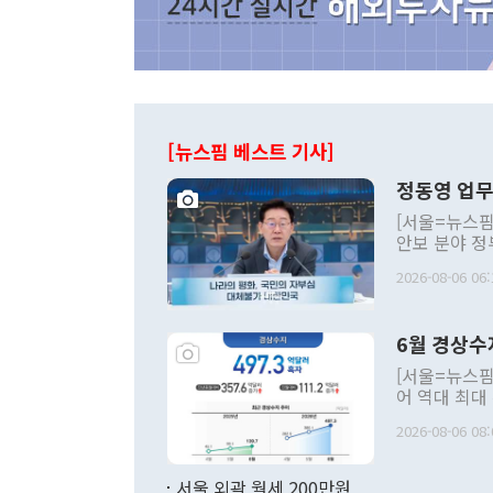
[뉴스핌 베스트 기사]
정동영 업무
[서울=뉴스핌
안보 분야 정
평화공존 발전
2026-08-06 06:
발언 중에는 
언한 것이 있
령은 공개적으
6월 경상수
주의적 희망에
관의 대북 정
[서울=뉴스핌
관 부처 장관
어 역대 최대
관의 무리한 
출 호조로 월
다. [정동영 통일부 장관이 지난달 23일 오후 서울 종로구 정부서울청사에
2026-08-06 08:
료=한국은행] 한국은행이 6일 발표한 '2026년 6월 국제수지(잠정)'에
서 취임 1주년 
면 지난 6월
부 장관 권한
1000만달러
서울 외곽 월세 200만원