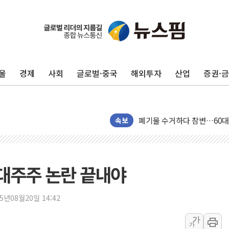
[속보] 민주, 인천 경선 결과 발
[속보] 민주, 제주 경선 결과 발
이번주 국내 주요 금융일정(8.1
울
경제
사회
글로벌·중국
해외투자
산업
증권·
美, 이란전 출구전략 만지작
강릉·동해·삼척 시간당 최대 
폐기물 수거하다 참변…60대
서울 중랑구 주택가서 흉기 난
속보
李대통령 "결혼 때문에 손해 
여수 오동도 인근 해상서 모
추미애, '위안부' 피해자 기림
 대주주 논란 끝내야
인천 선재도 갯벌서 해루질 중
인천서 말다툼 중 어머니 흉기
25년08월20일 14:42
'화합' 꺼낸 김민석에 '뻔뻔
가
가
李대통령, ISA 개편 재검토 