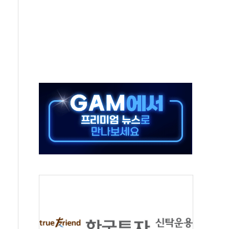
10일까지 최대 3.5m 높은 물결
23명…정부, 비상대응기구 가동
 베이징도 부동산 규제 철폐
승으로 피서객 7명 고립…전원 구조
 멍' 운영…페르세우스 유성우 관측
 50mm 이상 폭우…호우경보 발효