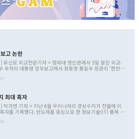
보고 논란
] 유신모 외교전문기자 = 청와대 영빈관에서 5일 열린 외교·
부 부처의 대통령 업무보고에서 정동영 통일부 장관의 '한반도
 구상'과 업무보고 발언이 논란을 빚고 있다. 이날 정 장관의
10
정부 내 조율을 거치지 않은 사안을 정책으로 추진하겠다고 공
는가 하면 사실 관계에 맞지 않은 설명도 있었다. 이재명 대통
로 신중을 기해 달라고 경고했고, 조현 외교부 장관은 '이상
지 최대 흑자
 근거한 비현실적 구상'이라는 비판을 내놨다. 그동안 정 장
책 관련 발언이 물의를 빚은 적은 여러 번 있지만 대통령과 유
] 박가연 기자 = 지난 6월 우리나라의 경상수지가 전월에 이
이 공개적으로 부정적 입장을 표명한 것은 이례적이다. 정 장
 흑자를 기록했다. 반도체를 중심으로 한 정보기술(IT) 품목 수
대북 접근법과 월권을 제어해야 한다는 목소리도 높아지고 있
간 상품수출이 처음으로 1000억달러를 넘어선 영향이다. [자
00
 따르
기자간담회를 하고 있다. [사진=통일부] 2026.07.23 ◆통일
 경상수지는 497억3000만달러 흑자로 집계됐다. 전월(386억
 넘어선 주장 정 장관은 이날 업무보고에서 '한반도 평화공존
)에 이어 두 달 연속 월간 기준 역대 최대 기록을 갈아치웠다.