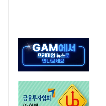
각
체주 '활짝'
스닥 선물 1%대 상승
상 기대 후퇴
·태양광주↑ VS 트레이드데스크·웬디스↓
 끝까지 찾겠다"
중 완화 전환점"