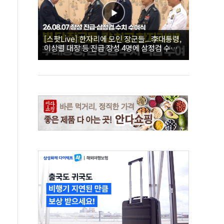
[스팟Live] 한자리에 모인 장군들...李대통령,
이상렬 대장 등 진급 장성 4명에 삼정검 수치
직접 수여｜26.08.07 장성 진급·삼정검 수치
수여식