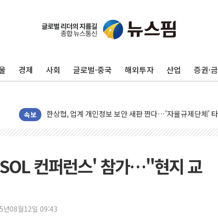
울
경제
사회
글로벌·중국
해외투자
산업
증권·
민주, 오늘 제주·인천 경선 결과 발표...'김민석 재역전 vs
한상협, 업계 개인정보 보안 새판 짠다…'자율규제단체' 
뉴욕증시, 고용 쇼크에 금리 인상 우려 후퇴…S&P500 
속보
트럼프, 쿡 연준 이사 해임 재추진…"26일까지 의혹 소명"
유럽증시, 美 고용 예상 밖 부진에 연준 금리 인상 가능성 
미 연준 매파 기세 꺾이나…고용 감소에 9월 동결 전망 우
TESOL 컨퍼런스' 참가…"현지 교
[종합] 이슬람 수니파 3국, '공동방위협정' 체결… 이스라
트럼프, 백신·자폐증 행정명령 검토…"이르면 다음 주"
美 항소법원, 백악관 무도회장 공사 중단 명령…트럼프 제
25년08월12일 09:43
이란 핵심 원유 수출항 '하르그섬', 최근 1주일 이상 '올스