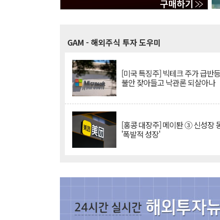
GAM
- 해외주식 투자 도우미
[미국 특징주] 빅테크 주가 급반등..
불안 잦아들고 낙관론 되살아나
[홍콩 대장주] 메이퇀 ③ 신성장
'폭발적 성장'