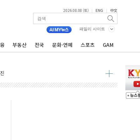
2026.08.08 (토)
ENG
中文
|
|
패밀리 사이트
금융
부동산
전국
문화·연예
스포츠
GAM
 정청래 격차 확대'
타진
최고치
 요구
낮아지며 상승… STOXX 600 지수는 나흘 연속 최고치
세
엘·이란 위협에 맞설 자체 억지력 강화
동
톱'… 美 해상봉쇄 영향