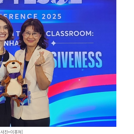
. [사진=이퓨쳐]