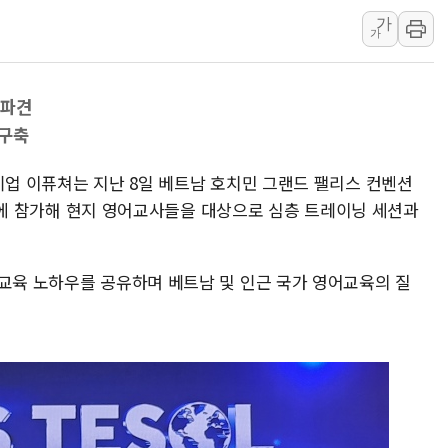
가
美 고용 쇼크에 엔화 장중 급등…시장은 "또 개입했나" 촉
가
[AI MY 뉴스] 뉴욕 반도체주 프리뷰...美 고용 쇼크에 반도
뉴욕증시 프리뷰, 美 고용 쇼크에 금리 인상 우려 후퇴…나
 파견
[종합] 美 7월 고용 2만3000명 감소 '쇼크'…9월 금리 인
 구축
[사진] 이슬람 수니파 3개국, 공동방위협정 체결
뉴욕증시 개장 전 특징주...아틀라시안·클라우드플레어
기업 이퓨쳐는 지난 8일 베트남 호치민 그랜드 팰리스 컨벤션
보훈부, 미 DPAA와 MOU… "6·25 미군 실종자 7359명
25'에 참가해 현지 영어교사들을 대상으로 심층 트레이닝 세션과
트럼프 "금리 내려야"…파월 때와 달리 워시엔 톤 낮춰
특정 정치인 측근 포항시 정책특보 내정설...포항시 '시끌'
 교육 노하우를 공유하며 베트남 및 인근 국가 영어교육의 질
李 "해남 태양광, 대한민국 다음 100년 밑거름…수도권 집