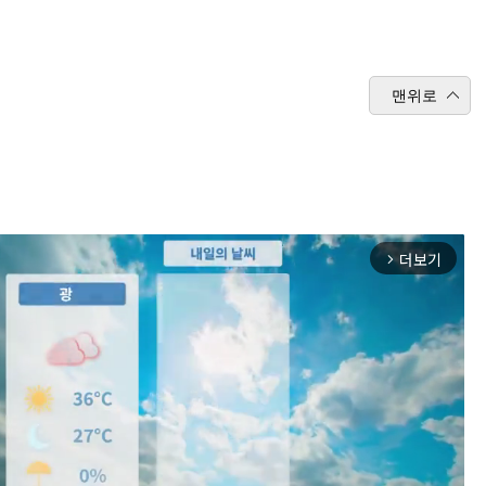
맨위로
더보기
arrow_forward_ios