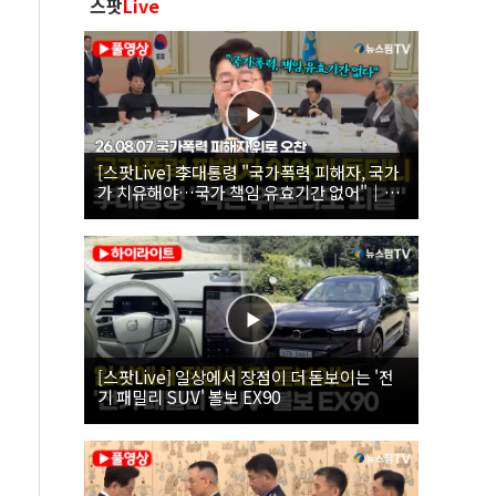
스팟
Live
[스팟Live] 李대통령 "국가폭력 피해자, 국가
가 치유해야…국가 책임 유효기간 없어"｜
26.08.07 국가폭력 피해자 위로 오찬
[스팟Live] 일상에서 장점이 더 돋보이는 '전
기 패밀리 SUV' 볼보 EX90