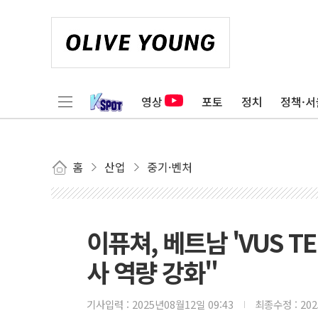
영상
포토
정치
정책·서
홈
산업
중기·벤처
이퓨쳐, 베트남 'VUS 
사 역량 강화"
기사입력 :
2025년08월12일 09:43
최종수정 :
20