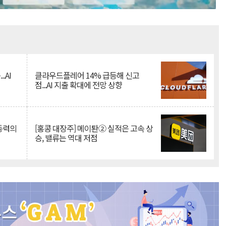
Mute
.AI
클라우드플레어 14% 급등해 신고
점...AI 지출 확대에 전망 상향
 동력의
[홍콩 대장주] 메이퇀② 실적은 고속 상
승, 밸류는 역대 저점