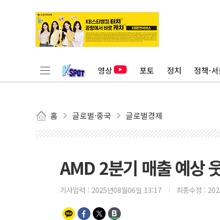
영상
포토
정치
정책·서
홈
글로벌·중국
글로벌경제
AMD 2분기 매출 예상 웃
기사입력 :
2025년08월06일 13:17
최종수정 :
20