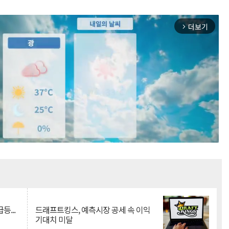
더보기
arrow_forward_ios
Mute
등...
드래프트킹스, 예측시장 공세 속 이익
기대치 미달