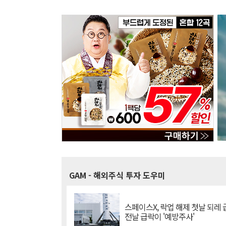
GAM
- 해외주식 투자 도우미
스페이스X, 락업 해제 첫날 되레 급
전날 급락이 '예방주사'