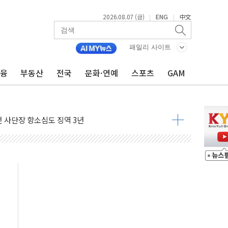
2026.08.07 (금)
ENG
中文
|
|
패밀리 사이트
금융
부동산
전국
문화·연예
스포츠
GAM
 4중 추돌…1명 심정지·5명 부상
진화 중...진화헬기 3대 투입
전 사단장 항소심도 징역 3년
출 첫 2000억원 돌파
4000억 금융 지원
제휴 여행적금 완판
 영업 재개...장바구니에 홈플러스 담아달라" 호소
FO, 금융지주 포용금융 조직개편 신호탄
감사 무마' 유병호 구속 기소
 하락…내린 종목이 두 배 넘어
위…김성환 기후부 장관 "예측범위 벗어나도 즉시대응"