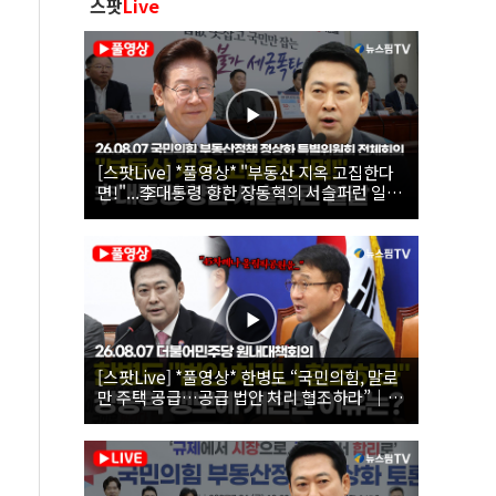
스팟
Live
[스팟Live] *풀영상* "부동산 지옥 고집한다
면!"...李대통령 향한 장동혁의 서슬퍼런 일갈
| 26.08.07 국민의힘 부동산정책 정상화 특별
위원회 전체회의
[스팟Live] *풀영상* 한병도 “국민의힘, 말로
만 주택 공급…공급 법안 처리 협조하라”｜
26.08.07 더불어민주당 원내대책회의