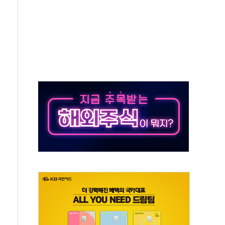
예측"…건설연, AI 위험기상 기술 개발
·인증제도 개선 수혜 기대"
져…대전서 50대 일용직 추락 사망
고 재개발·재건축 촉진하는 것이 부동산 정상화"
저 이전 감사 무마' 유병호 감사위원 구속 기소
년 AI 팩토리 매출 본격화
개입...4월 말 '56조원' 사상 최대
스타트업 지원 프로그램 성료
의' 차가원 대표 구속 송치