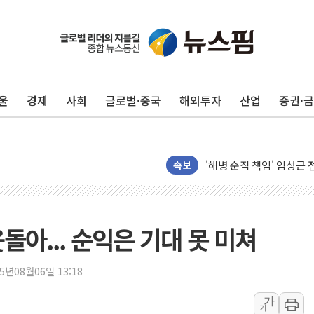
울
경제
사회
글로벌·중국
해외투자
산업
증권·
전남광주 화정역 인근 도로
청도 문수리 야산서 산불 
'해병 순직 책임' 임성근 
헥토이노베이션, 상반기 매
속보
우리은행, 고창해상풍력에 
NH농협은행, 모두투어 
민병덕 "오늘 67개 점포
돌아... 순익은 기대 못 미쳐
하나금융이 쏘아 올린 CI
종합특검, '尹 관저 이전 
25년08월06일 13:18
코스피·코스닥 오전 동반
가
가
'입추'인데 연일 찜통더