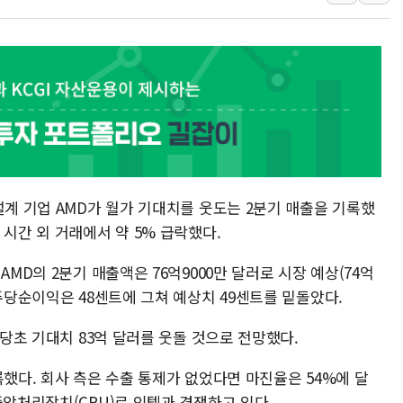
"최대 2시간 앞서 침수 
유니슨 "국내생산세액공제
창호 교체하다 난간 무너
장동혁 "규제와 대출 풀
[속보] 종합특검, '尹 관
AI에 승부 건 네이버…내
日, 4~6월 105조원 환시 
설계 기업 AMD가 월가 기대치를 웃도는 2분기 매출을 기록했
오렌지플래닛 창업재단, 
 시간 외 거래에서 약 5% 급락했다.
경찰, '300억대 사기 혐
AMD의 2분기 매출액은 76억9000만 달러로 시장 예상(74억
 주당순이익은 48센트에 그쳐 예상치 49센트를 밑돌았다.
 당초 기대치 83억 달러를 웃돌 것으로 전망했다.
록했다. 회사 측은 수출 통제가 없었다면 마진율은 54%에 달
중앙처리장치(CPU)로 인텔과 경쟁하고 있다.