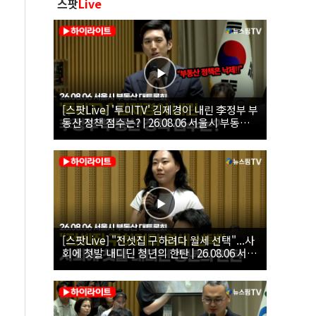
스팟
Live
[스팟Live] '투미TV' 김제경이 내린 李정부 부
동산 정책 점수는? | 26.08.06 서울시 부동산
대토론회
[스팟Live] "전셋집 구하려다 월세 선택"...사
회에 첫발 내디딘 청년의 한탄 | 26.08.06 서울
시 부동산 대토론회