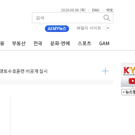
2026.08.06 (목)
ENG
中文
|
|
패밀리 사이트
금융
부동산
전국
문화·연예
스포츠
GAM
 ANDA] 8월 6일
대형 미디어아트로 다채로운 볼거리 제공
해영토수호훈련 비공개 실시
 레버리지 책임론…정청래·조국, 김민석·靑에 공세
아니다"…원주 A아파트 '입주민 3인방' 정면 반박
질도' 완성...달 어디에 어떤 광물이 있나 한눈에
 커패시터' 사업 확대
자사주 추가 매입
업익 849억원…전년 比 22.3%↑
·영업익 1037억원…상반기 역대 최대
 항공우주·방산으로 넓힌다