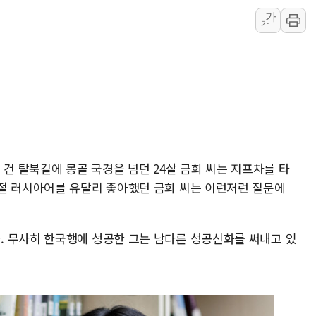
가
진원생명과학, '코로나1
가
경북도·대구시 '2차 공
서울 아파트값 0.26
효성중공업, 덴마크에 
딥시크, AI 서비스 가격
CJ프레시웨이, 2분기 
초박빙 경선에 친명계 '
 건 탈북길에 몽골 국경을 넘던 24살 금희 씨는 지프차를 타
구리시 입주업종 확대…
절 러시아어를 유달리 좋아했던 금희 씨는 이런저런 질문에
KCC, 실적은 주춤했지
 무사히 한국행에 성공한 그는 남다른 성공신화를 써내고 있