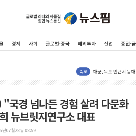
울
경제
사회
글로벌·중국
해외투자
산업
증권·
[뉴스핌 뉴스레터 Today
인천공항 여객터미널, 
해군, 독도 인근서 동
속보
여권 내부서도 제기되는
[단독] "입주민 갑질 
중국 최신판 '달(月) 지
) "국경 넘나든 경험 살려 다문화
뉴인텍, 하반기 '전력용
듀오백 정관영 대표, 
금희 뉴브릿지연구소 대표
BGF리테일, 2분기 영
휴젤, 매출 2545억원
25년07월28일 08:59
포스코, 희귀가스 사업