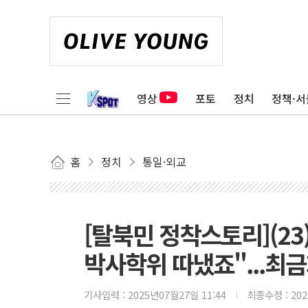
영상
포토
정치
정책·서
홈
정치
통일·외교
[탈북민 정착스토리](23
박사학위 따냈죠"...최
기사입력 :
2025년07월27일 11:44
최종수정 :
20