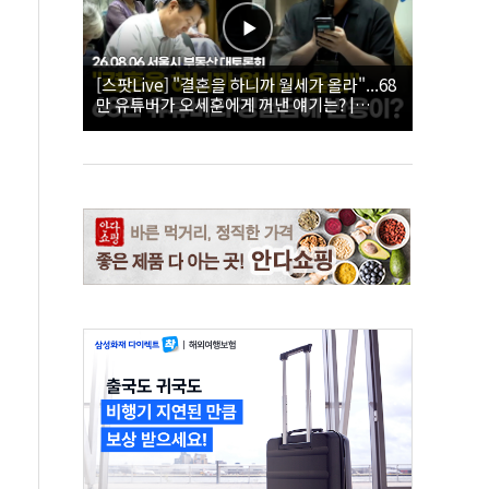
[스팟Live] "결혼을 하니까 월세가 올라"...68
만 유튜버가 오세훈에게 꺼낸 얘기는? |
26.08.06 서울시 부동산 대토론회