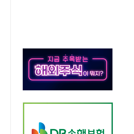
9 DNA 백신 플랫폼' 美 특허 확보
공기관 이전' 대응 '맞손'
%↑…상승폭 커졌지만 고가주택 밀집된 강남·서초 둔화
초고압변압기 첫 공급...국가 전력망에 첫 입성
 대대적 인상 계획...업계 파장 예고
영업익 14.2% 감소…"온라인 사업으로 성장"
추가 투표' 요구...친청계 응집력 '희석' 전략 통할까
'현대 테라타워 구리갈매' 공급
만…'매출 절반' 실리콘 반등에 하반기 기대