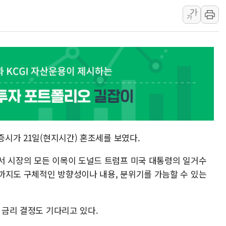
가
[속보] 민주, 강원 경선 결과 
가
정재헌 CEO, SKT 장기고
최태원, 노소영에 9440억
하나금융, 명동 소상공인에 
인천시 광복절 현수막 '태
병무청, 보충역 전면 손질…
홈플러스發 대형마트 판매,
윤준병·이해민 의원, '정부
'호우·산사태 주의보' 울진 
증시가 21일(현지시간) 혼조세를 보였다.
여야, 황희 '버스 하우스' 공
서 시장의 모든 이목이 도널드 트럼프 미국 대통령의 일거수
까지도 구체적인 방향성이나 내용, 분위기를 가늠할 수 있는
 금리 결정도 기다리고 있다.