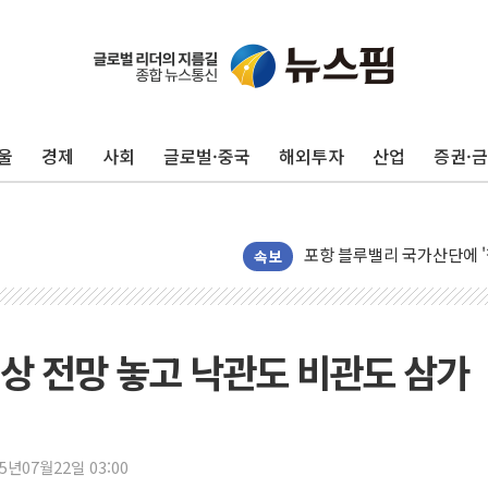
울
경제
사회
글로벌·중국
해외투자
산업
증권·
평택 진위면 공장서 질식사
포항 블루밸리 국가산단에 '
상주 낙동강 선착장 하류서 50
속보
[종합] 김민석, 정청래에 누적 '
민주당 경북도당위원장에 오중
인천서 말다툼 중 어머니 살
협상 전망 놓고 낙관도 비관도 삼가
김민석, 강원·대구·경북 경선서
[속보] 민주, 강원·대구·경북 
[속보] 민주, 경북 경선 결과 
25년07월22일 03:00
[속보] 민주, 대구 경선 결과 