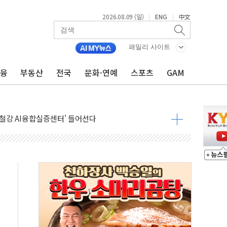
2026.08.09 (일)
ENG
中文
|
|
패밀리 사이트
금융
부동산
전국
문화·연예
스포츠
GAM
고 발생…작업자 1명 숨져
철강 AI융합실증센터' 들어선다
대 숨진 채 발견...경찰, 조사 중
1.48%p' 차 선두 유지...金 46.01% vs 鄭 44.53%
기 당선...합산득표율 68.63%
해 10대 구속…범행 후 반려견도 죽여
 정청래에 승리…金 48.54% vs 鄭 44.40%
경선 결과...김민석 48.54% 정청래 44.40%
발표...김민석 47.37% 정청래 45.71% 송영길 6.92%
발표...정청래 47.82% 김민석 46.35% 송영길 5.83%