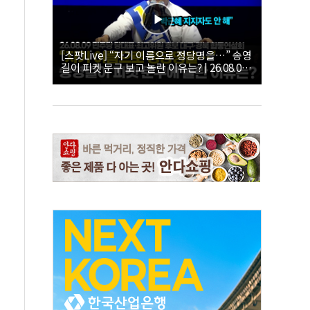
[스팟Live] “자기 이름으로 정당명을…” 송영
길이 피켓 문구 보고 놀란 이유는? | 26.08.09
더불어민주당 당대표·최고위원 후보 대구·경
북 합동연설회