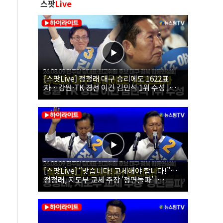
스팟
Live
[스팟Live] 정청래 대구 승리에도 1622표
차…강원·TK 경선 이긴 김민석 1위 수성 |
26.08.09 더불어민주당 당대표·최고위원 후
보 대구·경북 합동연설회
[스팟Live] “맞습니다! 교체해야 합니다!”…
정청래, 지도부 교체 주장 ‘정면돌파’ |
26.08.09 더불어민주당 당대표·최고위원 후
보 대구·경북 합동연설회