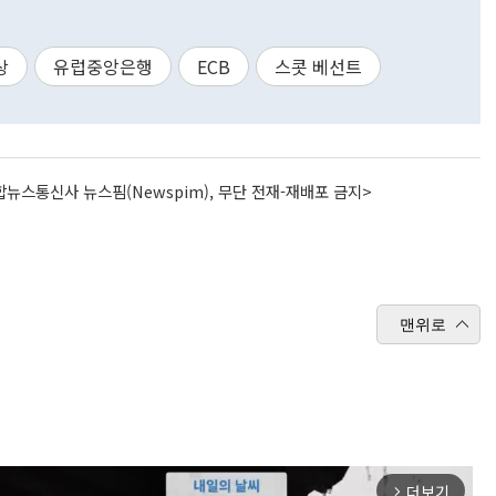
상
유럽중앙은행
ECB
스콧 베선트
뉴스통신사 뉴스핌(Newspim), 무단 전재-재배포 금지>
맨위로
더보기
arrow_forward_ios