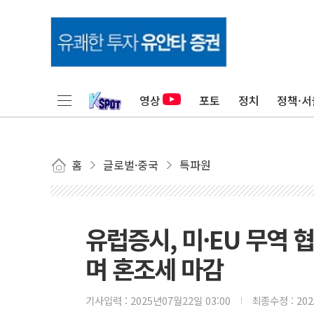
영상
포토
정치
정책·서
홈
글로벌·중국
특파원
유럽증시, 미·EU 무역 
며 혼조세 마감
기사입력 :
2025년07월22일 03:00
최종수정 :
20