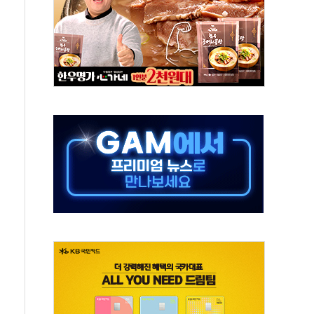
발표...김민석 50.30% 정청래 41.94% 송영길 7.76%
객 400명 맞이…"마음 잇는 시간 되길"
 지급 확정되나…재상고 앞두고 막판 셈법
'행복상자' 전달
극기 거꾸로' 논란…이틀만에 철거
 예술·체육요원 최대 33% 감축
 역대 최대폭 감소한 9.4%↓…유통업계 양극화 심화
 특사'로 콜롬비아 대통령 취임식 참석
시간당 30mm 강한 비...호우 피해 없어
방…野 "청년 우롱 기괴" vs 與 "송구한 해프닝"