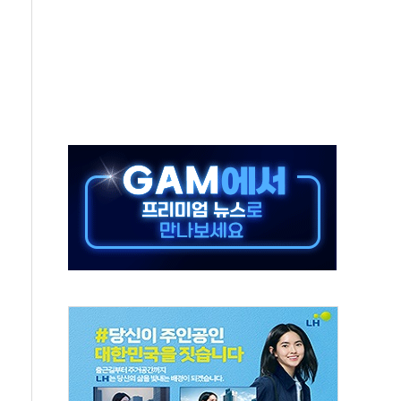
하락…다우 5거래일 랠리 '마침표'
개방 합의 막바지.."美와 직접 협상 없어"
정청래·김민석 후보 - 8월 7일
동산정책 2차 점검회의…주택 공급 대책 막바지 조율
)
나·기자회견·주요 정당 - 8월 7일