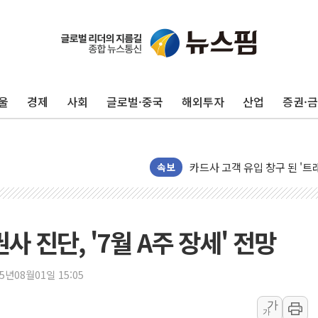
풀무원푸드앤컬처, 인천공항서
애경산업, 서울시 취약계층 위
중기부, 떡국·떡볶이떡 제조업 
울
경제
사회
글로벌·중국
해외투자
산업
증권·
[브라질증시] 금리 인하에도 추
[뉴스핌 이 시각 PICK] 李, 
카드사 고객 유입 창구 된 '
속보
제나벨, 배우 공승연 브랜드 
트럼프, 폴리실리콘·태양광에 
[채권/외환] 국제유가 급등에
권사 진단, '7월 A주 장세' 전망
트럼프, '원정출산 시민권 차
트럼프 "이란전 조만간 끝날 
"세금 부담 덜자"…비거주 1
25년08월01일 15:05
현대리바트, 원가 개선으로 실
가
가
[금/유가] 이란의 호르무즈 