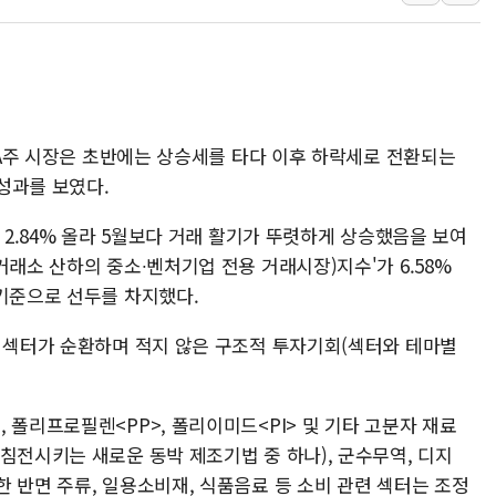
뉴욕증시, 유가·금리 부담에 
이란, 오만과 호르무즈 해협 재
[민주 당권주자 일정] 송영길·
李대통령, 오늘 오후 2시 부
토 A주 시장은 초반에는 상승세를 타다 이후 하락세로 전환되는
[오늘의 정치일정] 8월 7일(금
성과를 보였다.
[오늘의 국회일정] 상임위·세미
 2.84% 올라 5월보다 거래 활기가 뚜렷하게 상승했음을 보여
거래소 산하의 중소∙벤처기업 전용 거래시장)지수'가 6.58%
 기준으로 선두를 차지했다.
슈 섹터가 순환하며 적지 않은 구조적 투자기회(섹터와 테마별
 폴리프로필렌<PP>, 폴리이미드<PI> 및 기타 고분자 재료
침전시키는 새로운 동박 제조기법 중 하나), 군수무역, 디지
 반면 주류, 일용소비재, 식품음료 등 소비 관련 섹터는 조정