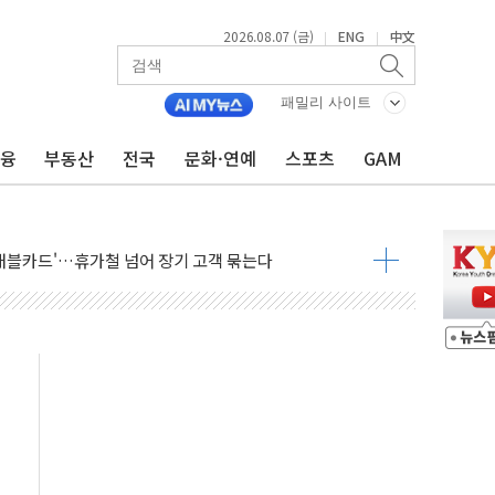
2026.08.07 (금)
ENG
中文
|
|
 '팔도음식대전'
해 53억원 상당 통큰 기부
패밀리 사이트
'생계형 적합업종' 재지정...5년 더 보호
금융
부동산
전국
문화·연예
스포츠
GAM
가 완화 불확실성에 1.2% 하락 마감
오늘 부동산 2차 회의 外
트래블카드'…휴가철 넘어 장기 고객 묶는다
모델 발탁… 부산 광안서 약국 팝업스토어 운영
15% 관세…한국 등엔 '합산 상한' 적용
 미 국채금리·달러 동반 상승…시장, 美 고용지표 촉각
단' 행정명령 서명…출생시민권 제한 재시동
것"…군수품 부족설 일축 "막대한 무기 보유"
주택자 귀환 조짐에 전월세시장 '긴장'
적 방어…다음 과제는 '외형 확대'
해협 통항 제한 검토에 유가 3% 급등…금값 보합