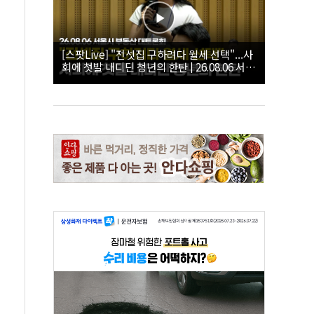
[스팟Live] "전셋집 구하려다 월세 선택"...사
회에 첫발 내디딘 청년의 한탄 | 26.08.06 서울
시 부동산 대토론회