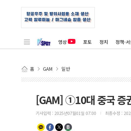
영상
포토
정치
정책·서
홈
GAM
일반
[GAM] ①10대 중국 증
기사입력 :
2025년07월01일 07:00
최종수정 :
20