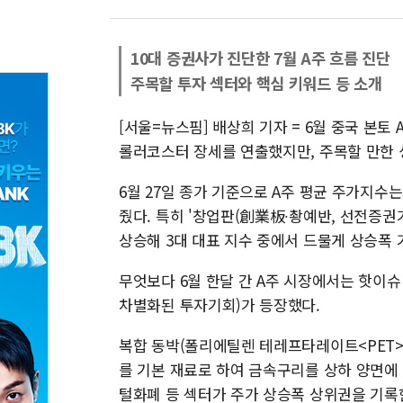
10대 증권사가 진단한 7월 A주 흐름 진단
주목할 투자 섹터와 핵심 키워드 등 소개
[서울=뉴스핌] 배상희 기자 = 6월 중국 본
롤러코스터 장세를 연출했지만, 주목할 만한 
6월 27일 종가 기준으로 A주 평균 주가지수는
줬다. 특히 '창업판(創業板∙촹예반, 선전증권
상승해 3대 대표 지수 중에서 드물게 상승폭
무엇보다 6월 한달 간 A주 시장에서는 핫이
차별화된 투자기회)가 등장했다.
복합 동박(폴리에틸렌 테레프타레이트<PET>,
를 기본 재료로 하여 금속구리를 상하 양면에 
털화폐 등 섹터가 주가 상승폭 상위권을 기록한