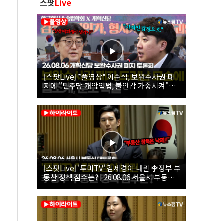
스팟
Live
[스팟Live] *풀영상* 이준석, 보완수사권 폐
지에 "민주당 개악입법, 불안감 가중시켜"｜
26.08.06 개혁신당 보완수사권 폐지 토론회
[스팟Live] '투미TV' 김제경이 내린 李정부 부
동산 정책 점수는? | 26.08.06 서울시 부동산
대토론회