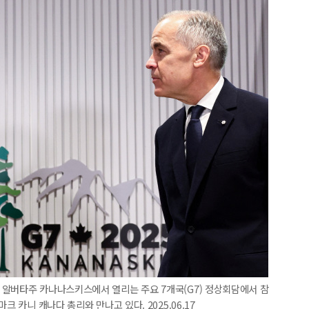
 알버타주 카나나스키스에서 열리는 주요 7개국(G7) 정상회담에서 참
크 카니 캐나다 총리와 만나고 있다. 2025.06.17