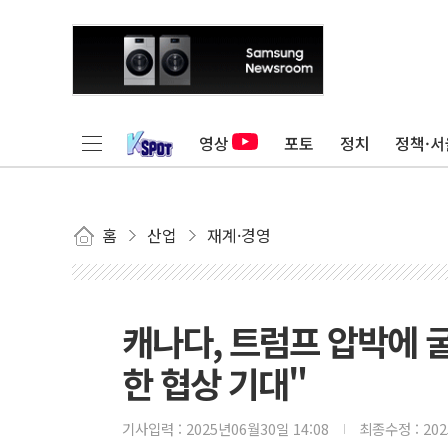
영상
포토
정치
정책·서
홈
산업
재계·경영
캐나다, 트럼프 압박에 굴
한 협상 기대"
기사입력 :
2025년06월30일 14:08
최종수정 :
20