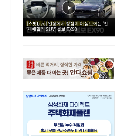
[스팟Live] 일상에서 장점이 더 돋보이는 '전
기 패밀리 SUV' 볼보 EX90