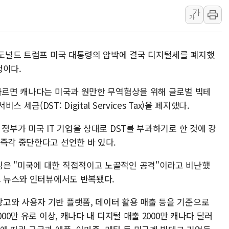
유럽증시, 美 고용 예상 밖 부진에 연준 금리 인상 가능성 
가
가
미 연준 매파 기세 꺾이나…고용 감소에 9월 동결 전망 우
[종합] 이슬람 수니파 3국, '공동방위협정' 체결… 이스라
가 도널드 트럼프 미국 대통령의 압박에 결국 디지털세를 폐지했
트럼프, 백신·자폐증 행정명령 검토…"이르면 다음 주"
정이다.
美 항소법원, 백악관 무도회장 공사 중단 명령…트럼프 제
이란 핵심 원유 수출항 '하르그섬', 최근 1주일 이상 '올스
 따르면 캐나다는 미국과 원만한 무역협상을 위해 글로벌 빅테
美 고용 쇼크에 엔화 장중 급등…시장은 "또 개입했나" 촉
금(DST: Digital Services Tax)을 폐지했다.
[AI MY 뉴스] 뉴욕 반도체주 프리뷰...美 고용 쇼크에 반도
정부가 미국 IT 기업을 상대로 DST를 부과하기로 한 것에 강
뉴욕증시 프리뷰, 美 고용 쇼크에 금리 인상 우려 후퇴…나
즉각 중단한다고 선언한 바 있다.
[종합] 美 7월 고용 2만3000명 감소 '쇼크'…9월 금리 인
침은 "미국에 대한 직접적이고 노골적인 공격"이라고 비난했
스 뉴스와 인터뷰에서도 반복됐다.
고와 사용자 기반 플랫폼, 데이터 활용 매출 등을 기준으로
00만 유로 이상, 캐나다 내 디지털 매출 2000만 캐나다 달러