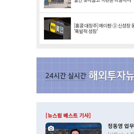
[홍콩 대장주] 메이퇀 ③ 신성장
'폭발적 성장'
[뉴스핌 베스트 기사]
정동영 업무