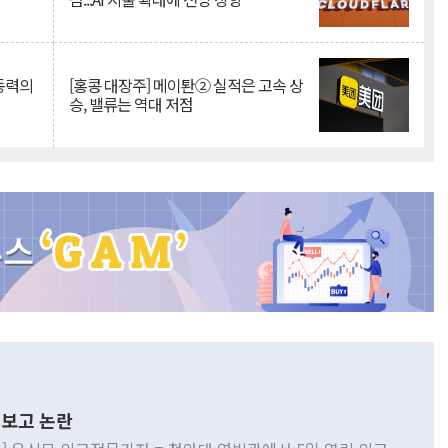
 동력의
[홍콩 대장주] 메이퇀② 실적은 고속 상
승, 밸류는 역대 저점
보고 논란