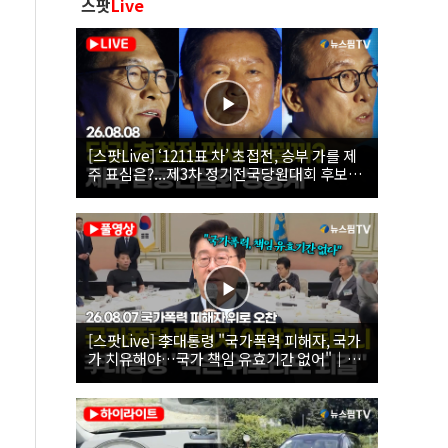
스팟
Live
[스팟Live] ‘1211표 차’ 초접전, 승부 가를 제
주 표심은?...제3차 정기전국당원대회 후보자
제주 합동연설회 생중계 | 26.08.08
[스팟Live] 李대통령 "국가폭력 피해자, 국가
가 치유해야…국가 책임 유효기간 없어"｜
26.08.07 국가폭력 피해자 위로 오찬