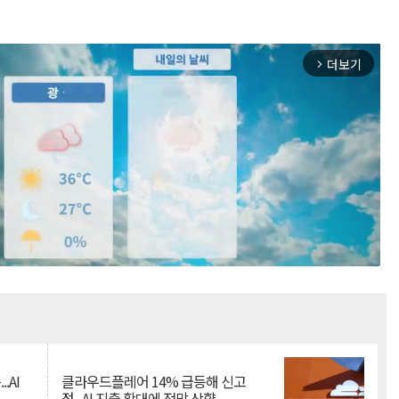
더보기
arrow_forward_ios
Mute
.AI
클라우드플레어 14% 급등해 신고
점...AI 지출 확대에 전망 상향