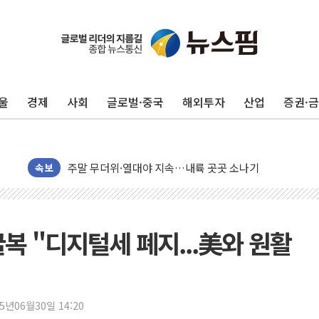
울
경제
사회
글로벌·중국
해외투자
산업
증권·
李대통령, 'ISA·주가누르기 방지법' 전면 재검토 지시
'호우 특보' 경북 울진 시간당 20~30mm 강한 비...가뭄 
주말 무더위·열대야 지속…내륙 곳곳 소나기
속보
오세훈 "용산공원 주택 검토, 민주당 스스로 원칙 뒤집는 
충북 주말 무더위 지속…청주·진천 35도, 곳곳 소나기
10월 보완수사권 폐지·공소청 출범…피해자들 '범죄 사각
복 "디지털세 폐지...美와 원활
민주당, 오늘 제주·인천 경선 발표...김민석 '재역전' vs 정
한상협, 업계 개인정보 보안 새판 짠다…'자율규제단체' 
뉴욕증시, 고용 쇼크에 금리 인상 우려 후퇴…S&P500 
25년06월30일 14:20
트럼프, 쿡 연준 이사 해임 재추진…"26일까지 의혹 소명"