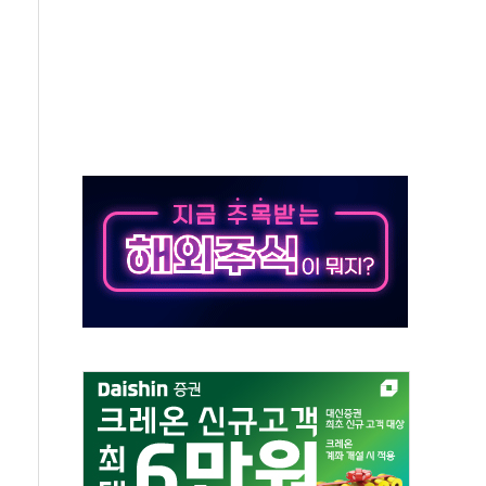
낮아지며 상승… STOXX 600 지수는 나흘 연속 최고치
세
엘·이란 위협에 맞설 자체 억지력 강화
동
톱'… 美 해상봉쇄 영향
각
체주 '활짝'
스닥 선물 1%대 상승
상 기대 후퇴