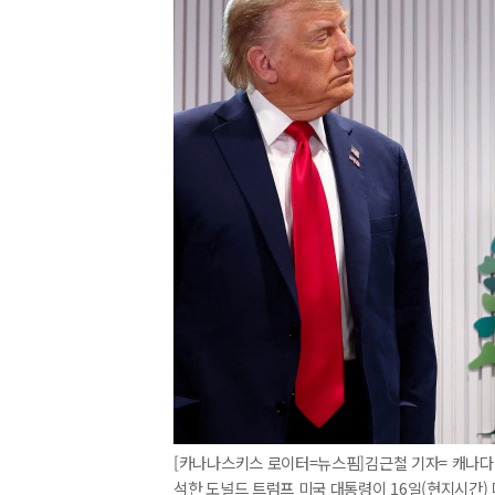
[카나나스키스 로이터=뉴스핌]김근철 기자= 캐나다
석한 도널드 트럼프 미국 대통령이 16일(현지시간) 마