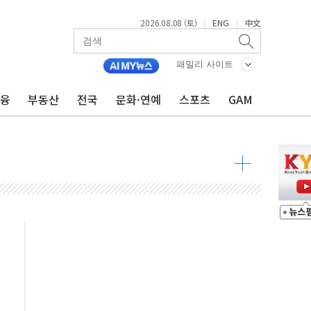
2026.08.08 (토)
ENG
中文
|
|
패밀리 사이트
금융
부동산
전국
문화·연예
스포츠
GAM
해소될 듯
것"
지대' 우려
청래 '격차 확대'
타진
최고치
 요구