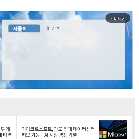
더보기
arrow_forward_ios
Mute
뇌부 개
마이크로소프트, 인도 최대 데이터센터
에 타격
허브 가동…AI 시장 경쟁 가열