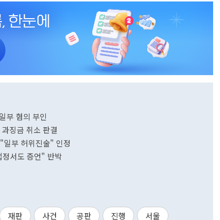
.일부 혐의 부인
N 과징금 취소 판결
 "일부 허위진술" 인정
 법정서도 증언" 반박
재판
사건
공판
진행
서울