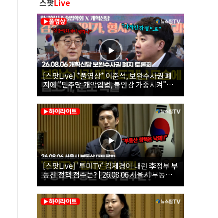
스팟
Live
[스팟Live] *풀영상* 이준석, 보완수사권 폐
지에 "민주당 개악입법, 불안감 가중시켜"｜
26.08.06 개혁신당 보완수사권 폐지 토론회
[스팟Live] '투미TV' 김제경이 내린 李정부 부
동산 정책 점수는? | 26.08.06 서울시 부동산
대토론회