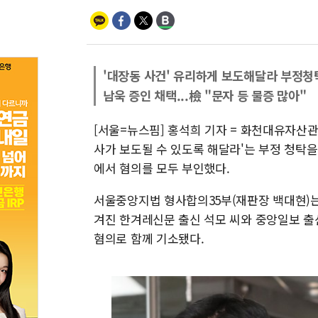
'대장동 사건' 유리하게 보도해달라 부정청
남욱 증인 채택...檢 "문자 등 물증 많아"
[서울=뉴스핌] 홍석희 기자 = 화천대유자산
사가 보도될 수 있도록 해달라'는 부정 청탁
에서 혐의를 모두 부인했다.
서울중앙지법 형사합의35부(재판장 백대현)는
겨진 한겨레신문 출신 석모 씨와 중앙일보 출
혐의로 함께 기소됐다.