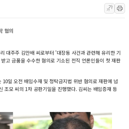
가
해군 1함대 창설 80주년…지역과 함께
가
[3보] 북, 원산서 동해로 단거리 탄도
우크라 드론 전술, 중남미 콜롬비아에
탁 혐의
동해해경, 독도 해상서 부유물 감긴 
주한미군 "오산기지 누출, 백린 아닌 
구미 폐염산처리업체서 불 2시간30여
관리 대주주 김만배 씨로부터 '대장동 사건과 관련해 유리한 기
을 받고 금품을 수수한 혐의로 기소된 전직 언론인들이 첫 재판
 10일 오전 배임수재 및 청탁금지법 위반 혐의로 재판에 넘
신 조모 씨의 1차 공판기일을 진행했다. 김씨는 배임증재 등