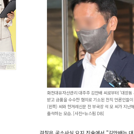
화천대유자산관리 대주주 김만배 씨로부터 '대장동 
받고 금품을 수수한 혐의로 기소된 전직 언론인들이 
(왼쪽) 씨와 한겨레신문 전 부국장 석 모 씨가 지
출석하는 모습. [사진=뉴스핌 DB]
검찰은 공소사실 요지 진술에서 "김만배는 대