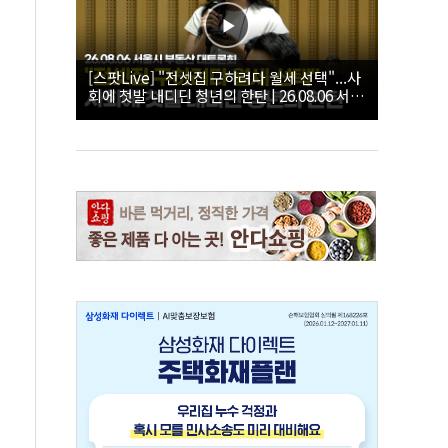
[스팟Live] "전셋집 구하려다 월세 선택"...사
회에 첫발 내디딘 청년의 한탄 | 26.08.06 서울
시 부동산 대토론회