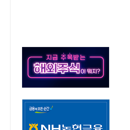
하는 '선봉'의 대민 봉사
미사일 1발 발사… 올해 10번째·42일 만 도발
 새 안보 위기… 반군·마약카르텔이 습득해 전투 활용
어선 구조
무해한 표면 부식 물질"
분만에 진화...외국인 노동자 숨져