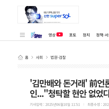
영상
포토
정치
정책·서
홈
사회
법원·검찰
'김만배와 돈거래' 前언론
인..."청탁할 현안 없었
기사입력 :
2025년06월10일 11:51
최종수정 :
20