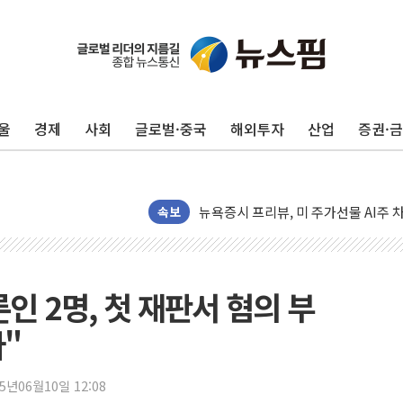
유럽증시, 견조한 실적 소화하며 대부분
리투아니아 국방 "러, 우크라 드론으로
구광모, 내주 실리콘밸리서 젠슨 황 
울
경제
사회
글로벌·중국
해외투자
산업
증권·
뉴욕증시 개장 전 특징주...모더나
김정관 장관 "영업이익 N% 성과급
뉴욕증시 프리뷰, 미 주가선물 AI주
청와대, 북한 단거리 탄도미사일 발사
속보
금값 7주 만에 최고…美 고용 둔화·
[인도증시] 중동 긴장 완화에 실적 호
러, 1인칭시점 드론으로 우크라 민간
인 2명, 첫 재판서 혐의 부
[베트남 증시] 지수 하락 속 'DGC
다"
'월가의 황제' 다이먼 "금융시장 레
양주 섬유염색공장서 화재 1명 중상…
25년06월10일 12:08
김정관 산업부 장관 "주 52시간 손봐