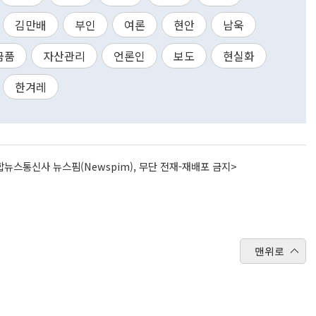
김만배
부인
여론
현안
남욱
금품
자산관리
언론인
보도
현실화
한겨레
뉴스통신사 뉴스핌(Newspim), 무단 전재-재배포 금지>
맨위로