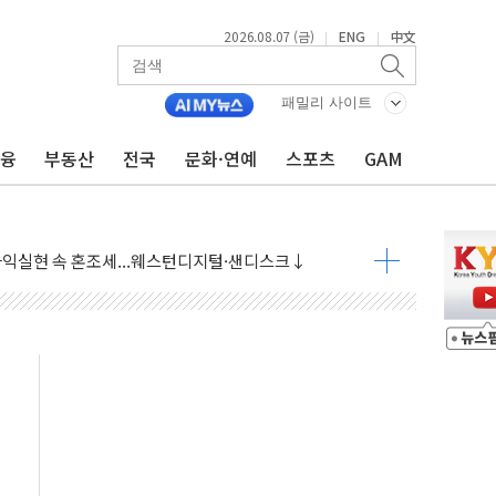
2026.08.07 (금)
ENG
中文
|
|
 상승… "2분기 기업 순이익 21% 증가" 전망
 나토 회원국 공격 검토… 거짓 깃발 작전"
패밀리 사이트
재회…로봇·AI 데이터센터·모빌리티 구체화
금융
부동산
전국
문화·연예
스포츠
GAM
·아이온큐·도어대시↑ VS 샌디스크·피그마·앱러빈↓
 반대…상법·자본시장법 개정 논의"
 차익실현 속 혼조세...웨스턴디지털·샌디스크↓
에 긴급 안보 점검회의
호르무즈 재개방 기대에 강세
조까지, 상승...호실적 보고 기업 상승세 뚜렷
인 '사파리' 공격… 시민들 공포감 극대화 전략
' 임시 주총 기대감에 홀로 상한가…마진 잔액은 사상 최고
버리지 위험수위…숨은 차입이 더 큰 변수"
대응 1단계 진압 중
야, 경쟁상대 中과 비교해야"