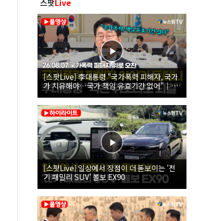
스팟
Live
[스팟Live] 李대통령 "국가폭력 피해자, 국가
가 치유해야…국가 책임 유효기간 없어"｜
26.08.07 국가폭력 피해자 위로 오찬
[스팟Live] 일상에서 장점이 더 돋보이는 '전
기 패밀리 SUV' 볼보 EX90