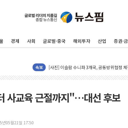
울
경제
사회
글로벌·중국
해외투자
산업
증권·
뉴욕증시 프리뷰, 美 고용 쇼크에 금리 인상 
[종합] 美 7월 고용 2만3000명 감소 '쇼크'
[사진] 이슬람 수니파 3개국, 공동방위협정 
속보
뉴욕증시 개장 전 특징주...아틀라시안·클
보훈부, 미 DPAA와 MOU… "6·25 미군 실
트럼프 "금리 내려야"…파월 때와 달리 워시엔
터 사교육 근절까지"…대선 후보
특정 정치인 측근 포항시 정책특보 내정설...포
李 "해남 태양광, 대한민국 다음 100년 밑거
李 대통령, '6시간 마라톤 부동산 2차 회의'
25년05월21일 17:50
트럼프, 中 겨냥 폴리실리콘 관세 15% 부과