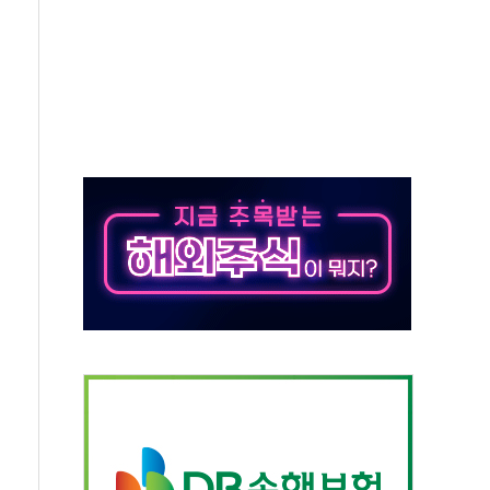
해도 놀랍지 않아"
태양광 착공…여의도 1.6배 규모
...금융주 낙폭 커
부정책 아냐" 해명
~9일 최대 100mm 호우
체결… 수니파 국가들의 새 안보 협력 구도
비온 59㎡ 18억원대
-서울시 '정책 엇박자'
…생애최초만 경쟁 치열