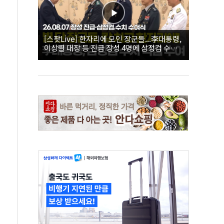
[스팟Live] 한자리에 모인 장군들...李대통령,
이상렬 대장 등 진급 장성 4명에 삼정검 수치
직접 수여｜26.08.07 장성 진급·삼정검 수치
수여식