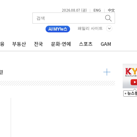
2026.08.07 (금)
ENG
中文
|
|
패밀리 사이트
금융
부동산
전국
문화·연예
스포츠
GAM
우려 후퇴…나스닥 선물 1%대 상승
…9월 금리 인상 기대 후퇴
체결
라우드플레어·태양광주↑ VS 트레이드데스크·웬디스↓
종자 7359명 끝까지 찾겠다"
 톤 낮춰
항시 '시끌'
름…수도권 집중 완화 전환점"
 주재… "전폭적 공급 확대·속도전 총력"
…美 태양광주 급등