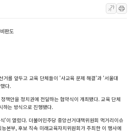
가
[사진] 빈살만과 에르도안의 만남
가
이란와이어 "이란 최고지도자 위독…곧 사망
남동발전, 해남군에 국내 최대 규모 400MW 
 비판도
[인도증시] 중동 불안 속 유가 상승에 소폭 하락
황희 '폐버스 청년주택' SNS 글 역풍에 "정
폭염 누그러지고 가뭄 숙지나...경북동해안권 8
사우디·튀르키예·파키스탄, '공동방위협정' 
신길동 신축도 3.3㎡당 7250만원…써밋 클라
 선거를 앞두고 교육 단체들이 '사교육 문제 해결'과 '서울대
용산공원·그린벨트로 또 충돌…반복되는 국토부
안했다.
[AI 부동산 투데이] 특공 전략도 '극과 극'
육 정책안을 정치권에 전달하는 협약식이 개최됐다. 교육 단체
시하는 방식으로 진행됐다.
약식'이 열렸다. 더불어민주당 중앙선거대책위원회 먹거리이슈
직능본부, 후보 직속 미래교육자치위원회가 주최한 이 행사에