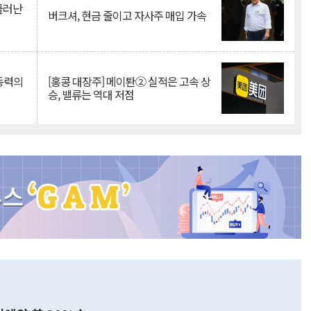
 물러난
버크셔, 현금 줄이고 자사주 매입 가속
 동력의
[홍콩 대장주] 메이퇀② 실적은 고속 상
승, 밸류는 역대 저점