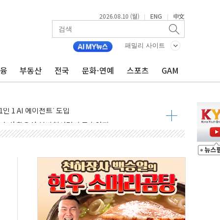
2026.08.10 (월)
ENG
中文
|
|
수수료 분급제, 보험업계 '머니게임' 바로잡을 계기"
활 한 번에 보장…통합치료 특약 4종 출시
패밀리 사이트
이번 달 非반도체가 더 뛰었다
금융
부동산
전국
문화·연예
스포츠
GAM
통시장 활성화 맞손…빅데이터로 성장시장 발굴
 'the Origins' 출시…무제한 포인트 적립
인 1 AI 에이전트' 도입
 관여' 황유성 前방첩사령관 구속영장
논란 대국민사과..."청년 주거문제 엄중함 헤어리지 못해"
성환 조이웍스 전 대표
스 전 대표
표 일정' 두고 여야 충돌
범수
, 착한가격업소 이용 활성화 업무협약 체결식
화 업무협약 체결 마친 윤호중-윤석준