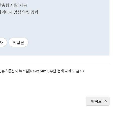
맞춤형 지원' 제공
사외이사 양성·역량 강화
자
햇살론
뉴스통신사 뉴스핌(Newspim), 무단 전재-재배포 금지>
맨위로