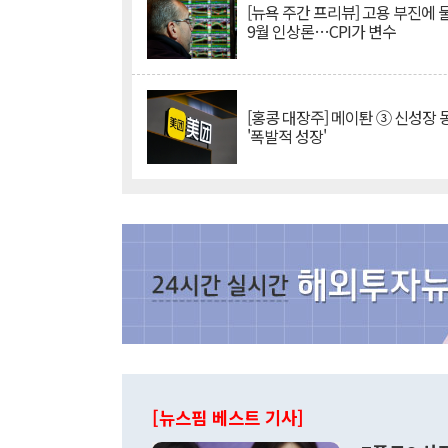
[뉴욕 주간 프리뷰] 고용 부진에
9월 인상론…CPI가 변수
[홍콩 대장주] 메이퇀 ③ 신성장
'폭발적 성장'
[뉴스핌 베스트 기사]