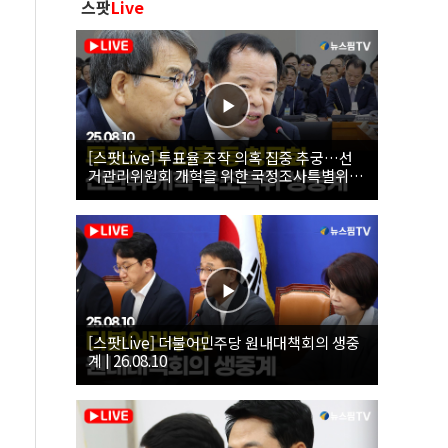
스팟
Live
[스팟Live] 투표율 조작 의혹 집중 추궁…선
거관리위원회 개혁을 위한 국정조사특별위원
회 | 26.08.10
[스팟Live] 더불어민주당 원내대책회의 생중
계 | 26.08.10