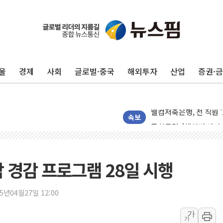
신창재 교보생명 의장 "
흥국생명, 검사·치료·재
'반도체 독주' 끝나나…
울
경제
사회
글로벌·중국
해외투자
산업
증권·
신한카드·홈앤쇼핑, 전
NH농협카드, VVIP 전용
웰컴저축은행, 전 직원 '1
종합특검, '채상병 사건
속보
황희, '폐버스 주택' 
해명 기자회견 하는 조
발언 나선 조성환 조이웍
 경감 프로그램 28일 시행
선관위 국조특위, '재검
대화 나누는 윤상현-서
25년04월27일 12:00
행정안전부-우아한형제들
가
가
착한가격업소 이용 활성