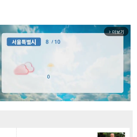
더보기
arrow_forward_ios
Mute