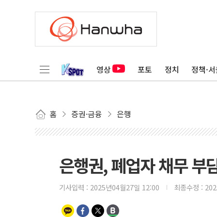
영상
포토
정치
정책·서
홈
증권·금융
은행
은행권, 폐업자 채무 부담
기사입력 :
2025년04월27일 12:00
최종수정 :
20