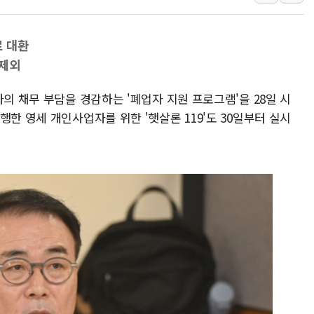
전매제한 기간중 8000
유럽 증시, '싸구려' 
로 대환
산속 헤매던 80대 치
 제외
행안부, 임시조립주택 
자의 채무 부담을 경감하는 '폐업자 지원 프로그램'을 28일 시
경찰, 성매매 특별단속 
행한 영세 개인사업자를 위한 '햇살론 119'도 30일부터 실시
해외직구 위해제품 늘자 리