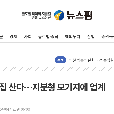
울
경제
사회
글로벌·중국
해외투자
산업
증권·
울진·영덕 '호우특보'-포항 '
[종합] 김민석, 정청래에 '0.86
인천 합동연설회 나선 송영길
김민석, 2주차 제주·인천 경선서
속보
인사하는 김민석 당대표 후보
[속보] 민주, 제주·인천 경선 결
[속보] 민주, 인천 경선 결과 발
 집 산다…지분형 모기지에 업계
[속보] 민주, 제주 경선 결과 발
이번주 국내 주요 금융일정(8.1
美, 이란전 출구전략 만지작
25년04월26일 06:00
강릉·동해·삼척 시간당 최대 