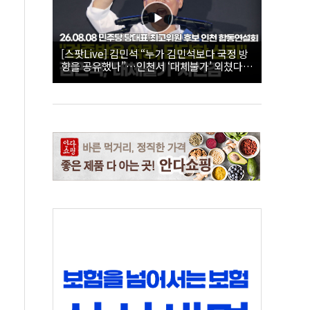
[스팟Live] 김민석 “누가 김민석보다 국정 방
향을 공유했나”…인천서 ‘대체불가’ 외쳤다 |
26.08.08 더불어민주당 당대표·최고위원 후
보 인천 합동연설회