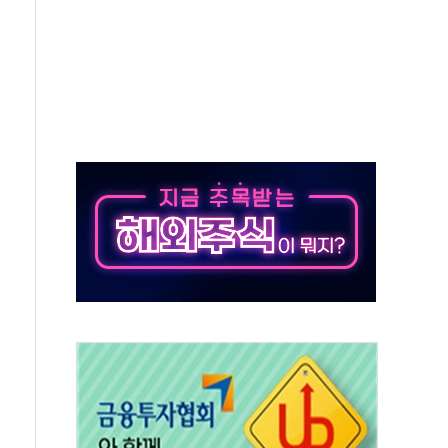
 환경미화원 수거차에 치여 사망
동…60대 남성 2명 숨져
보는 일 없게"…'결혼 페널티' 22개 과제 손본다
터보트 전복…1명 사망·1명 실종
의 날 참석..."국제적 시민 연대로 목소리 내야"
 실종 60대 나흘만에 숨진 채 발견
 살해 10대 아들 체포
' 받아친 정청래…제주 연설서 신경전 고조
지시…與 "적극 환영"·野 "졸속 국정"