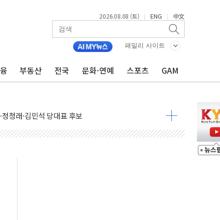
2026.08.08 (토)
ENG
中文
|
|
패밀리 사이트
금융
부동산
전국
문화·연예
스포츠
GAM
산사태 주의보'...경북도, 호우 피해·통제구간 없어
%p' 차 재역전 성공...金 45.42% vs 鄭 44.56%
·정청래·김민석 당대표 후보
 정청래에 승리...47.75% vs 42.08%
과 발표...김민석 47.75% 정청래 42.08%
표...김민석 45.09% 정청래 43.27% 송영길 11.63%
표...김민석 52.64% 정청래 39.89% 송영길 7.47%
0~8.14)
…공습 한계·탄약 부족 현실화
50㎜ 폭우…강원 동해안 강한 비 이어져