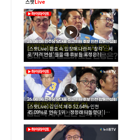
스팟
Live
[스팟Live] 환호 속 입장해 나란히 ‘찰칵’…서
로 ‘저격 연설’ 들을 때 후보들 표정은? |
26.08.08 더불어민주당 당대표·최고위원 후
보 인천 합동연설회
[스팟Live] 김민석 제주 52.64%·인천
45.09%로 연속 1위…정청래 따돌렸다’ |
26.08.08 더불어민주당 당대표·최고위원 후
보 인천 합동연설회