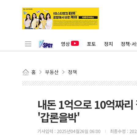
영상
포토
정치
정책·서
홈
부동산
정책
내돈 1억으로 10억짜리
'갑론을박'
기사입력 :
2025년04월26일 06:00
최종수정 :
20