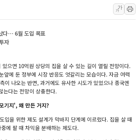
가
폐기물 수거하다 참변…60대
가
서울 중랑구 주택가서 흉기 난
李대통령 "결혼 때문에 손해 
났다… 6월 도입 목표
여수 오동도 인근 해상서 모
 투자
추미애, '위안부' 피해자 기림
인천 선재도 갯벌서 해루질 중
인천서 말다툼 중 어머니 흉기
이 있으면 10억원 상당의 집을 살 수 있는 길이 열릴 전망이다.
눈앞에 둔 정부에 시장 반응도 엇갈리는 모습이다. 자금 여력
'화합' 꺼낸 김민석에 '뻔뻔
예측이 나오는 반면, 과거에도 유사한 시도가 있었으나 종국엔
李대통령, ISA 개편 재검토 
않는다는 전망이 상충한다.
모기지', 왜 만든 거지?
 도입을 위한 제도 설계가 막바지 단계에 이르렀다. 집을 살 때
중에 팔 때 차익을 분배하는 제도다.