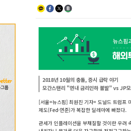
2018년 10월의 충돌, 증시 급락 야기
모간스탠리 "연내 금리인하 불발" vs JP모
[서울=뉴스핌] 최원진 기자= 도널드 트럼프
제도(Fed·연준)가 복잡한 딜레마에 빠졌다.
관세가 인플레이션을 부채질할 것이란 우려 속
내리자니 물가를 더욱 자극할까 전전긍긍하는