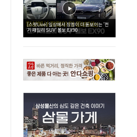
[스팟Live] 일상에서 장점이 더 돋보이는 '전
기 패밀리 SUV' 볼보 EX90