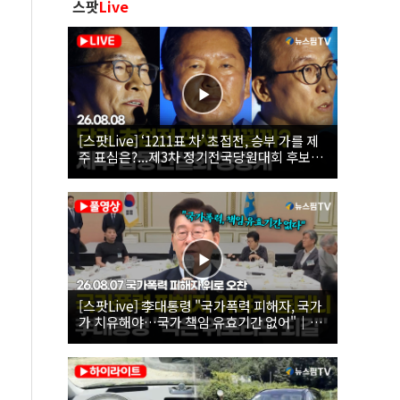
스팟
Live
[스팟Live] ‘1211표 차’ 초접전, 승부 가를 제
주 표심은?...제3차 정기전국당원대회 후보자
제주 합동연설회 생중계 | 26.08.08
[스팟Live] 李대통령 "국가폭력 피해자, 국가
가 치유해야…국가 책임 유효기간 없어"｜
26.08.07 국가폭력 피해자 위로 오찬