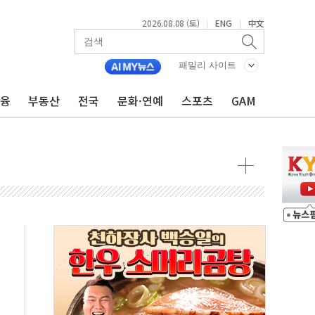
2026.08.08 (토)
ENG
中文
|
|
8도 넘으면 중단
패밀리 사이트
금융
부동산
전국
문화·연예
스포츠
GAM
해소될 듯
것"
지대' 우려
타진
청래 '격차 확대'
최고치
 요구
낮아지며 상승… STOXX 600 지수는 나흘 연속 최고치
세