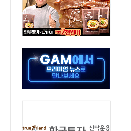
엘·이란 위협에 맞설 자체 억지력 강화
동
톱'… 美 해상봉쇄 영향
각
체주 '활짝'