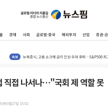
주말 무더위·열대야 지속…내륙 곳곳 소나기
오세훈 "용산공원 주택 검토, 민주당 스스로 원칙 뒤집는 
충북 주말 무더위 지속…청주·진천 35도, 곳곳 소나기
10월 보완수사권 폐지·공소청 출범…피해자들 '범죄 사각
울
경제
사회
글로벌·중국
해외투자
산업
증권·
민주당, 오늘 제주·인천 경선 발표...김민석 '재역전' vs 정
한상협, 업계 개인정보 보안 새판 짠다…'자율규제단체' 
뉴욕증시, 고용 쇼크에 금리 인상 우려 후퇴…S&P500 
트럼프, 쿡 연준 이사 해임 재추진…"26일까지 의혹 소명"
속보
유럽증시, 美 고용 예상 밖 부진에 연준 금리 인상 가능성 
미 연준 매파 기세 꺾이나…고용 감소에 9월 동결 전망 우
[종합] 이슬람 수니파 3국, '공동방위협정' 체결… 이스라
업 직접 나서나…"국회 제 역할 못
트럼프, 백신·자폐증 행정명령 검토…"이르면 다음 주"
美 항소법원, 백악관 무도회장 공사 중단 명령…트럼프 제
이란 핵심 원유 수출항 '하르그섬', 최근 1주일 이상 '올스
25년03월27일 15:02
美 고용 쇼크에 엔화 장중 급등…시장은 "또 개입했나" 촉