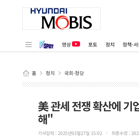
영상
포토
정치
정책·서
홈
정치
국회·정당
美 관세 전쟁 확산에 기
해"
기사입력 :
2025년03월27일 15:02
최종수정 :
20