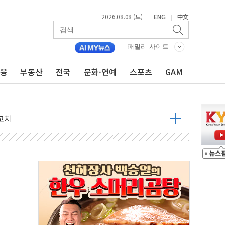
2026.08.08 (토)
ENG
中文
|
|
것"
패밀리 사이트
지대' 우려
금융
부동산
전국
문화·연예
스포츠
GAM
청래 '격차 확대'
타진
최고치
 요구
낮아지며 상승… STOXX 600 지수는 나흘 연속 최고치
세
엘·이란 위협에 맞설 자체 억지력 강화
동
톱'… 美 해상봉쇄 영향
각