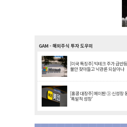
GAM
- 해외주식 투자 도우미
[미국 특징주] 빅테크 주가 급반등..
불안 잦아들고 낙관론 되살아나
[홍콩 대장주] 메이퇀 ③ 신성장
'폭발적 성장'