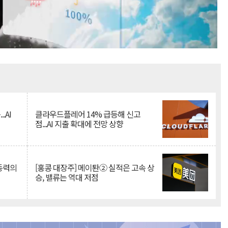
Mute
.AI
클라우드플레어 14% 급등해 신고
점...AI 지출 확대에 전망 상향
 동력의
[홍콩 대장주] 메이퇀② 실적은 고속 상
승, 밸류는 역대 저점