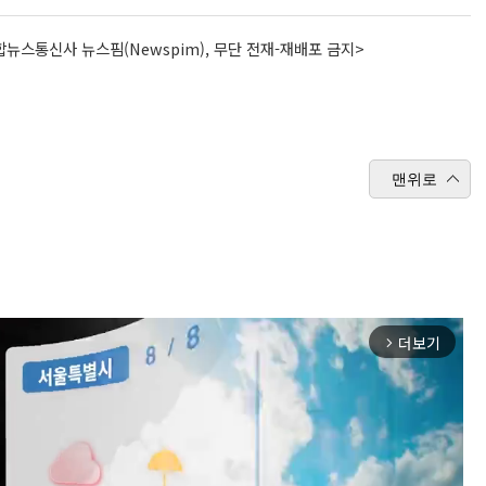
뉴스통신사 뉴스핌(Newspim), 무단 전재-재배포 금지>
맨위로
더보기
arrow_forward_ios