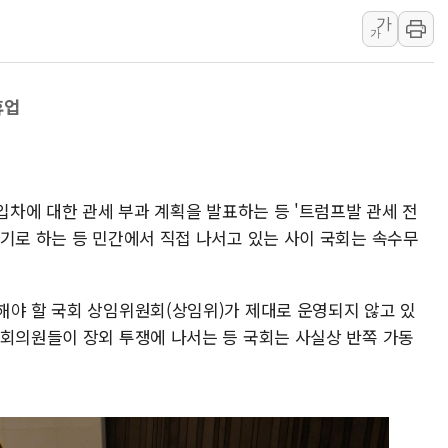
가
[AI MY 뉴스] 뉴욕 반도체주 프리뷰...美 고용 쇼크에 반도
가
뉴욕증시 프리뷰, 美 고용 쇼크에 금리 인상 우려 후퇴…나
[종합] 美 7월 고용 2만3000명 감소 '쇼크'…9월 금리 인
휴업
수입차에 대한 관세 부과 계획을 발표하는 등 '트럼프발 관세 전
리기로 하는 등 민간에서 직접 나서고 있는 사이 국회는 속수무
해야 할 국회 상임위원회(상임위)가 제대로 운영되지 않고 있
국회의원들이 장외 투쟁에 나서는 등 국회는 사실상 반쪽 가동