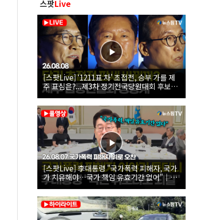
스팟
Live
[스팟Live] ‘1211표 차’ 초접전, 승부 가를 제
주 표심은?...제3차 정기전국당원대회 후보자
제주 합동연설회 생중계 | 26.08.08
[스팟Live] 李대통령 "국가폭력 피해자, 국가
가 치유해야…국가 책임 유효기간 없어"｜
26.08.07 국가폭력 피해자 위로 오찬