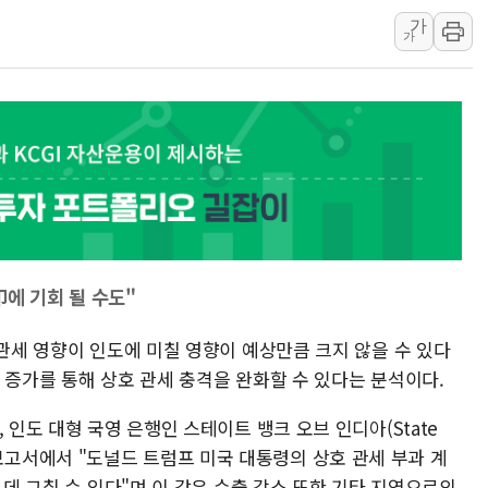
가
특정 정치인 측근 포항시 정책특보 내정설...포
가
李 "해남 태양광, 대한민국 다음 100년 밑거
李 대통령, '6시간 마라톤 부동산 2차 회의'
트럼프, 中 겨냥 폴리실리콘 관세 15% 부과
[사진] 빈살만과 에르도안의 만남
이란와이어 "이란 최고지도자 위독…곧 사망
남동발전, 해남군에 국내 최대 규모 400MW 
에 기회 될 수도"
 관세 영향이 인도에 미칠 영향이 예상만큼 크지 않을 수 있다
 증가를 통해 상호 관세 충격을 완화할 수 있다는 분석이다.
 인도 대형 국영 은행인 스테이트 뱅크 오브 인디아(State
발표한 보고서에서 "도널드 트럼프 미국 대통령의 상호 관세 부과 계
 데 그칠 수 있다"며 이 같은 수출 감소 또한 기타 지역으로의