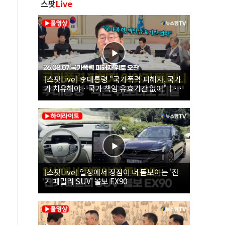
스팟
Live
[스팟Live] 李대통령 "국가폭력 피해자, 국가
가 치유해야…국가 책임 유효기간 없어"｜
26.08.07 국가폭력 피해자 위로 오찬
[스팟Live] 일상에서 장점이 더 돋보이는 '전
기 패밀리 SUV' 볼보 EX90