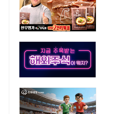
항시 '시끌'
름…수도권 집중 완화 전환점"
 주재… "전폭적 공급 확대·속도전 총력"
…美 태양광주 급등
해도 놀랍지 않아"
태양광 착공…여의도 1.6배 규모