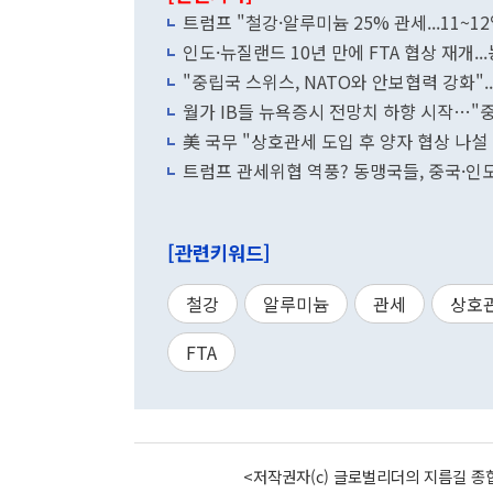
트럼프 "철강·알루미늄 25% 관세...11~
인도·뉴질랜드 10년 만에 FTA 협상 재개..
"중립국 스위스, NATO와 안보협력 강화".
월가 IB들 뉴욕증시 전망치 하향 시작…"
美 국무 "상호관세 도입 후 양자 협상 나설 것
트럼프 관세위협 역풍? 동맹국들, 중국·
[관련키워드]
철강
알루미늄
관세
상호
FTA
<저작권자(c) 글로벌리더의 지름길 종합