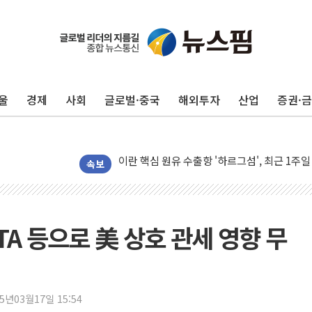
미 연준 매파 기세 꺾이나…고용 감소에 9월 
[종합] 이슬람 수니파 3국, '공동방위협정' 
울
경제
사회
글로벌·중국
해외투자
산업
증권·
트럼프, 백신·자폐증 행정명령 검토…"이르면
美 항소법원, 백악관 무도회장 공사 중단 명
이란 핵심 원유 수출항 '하르그섬', 최근 1주일
美 고용 쇼크에 엔화 장중 급등…시장은 "또 
속보
[AI MY 뉴스] 뉴욕 반도체주 프리뷰...美 고
뉴욕증시 프리뷰, 美 고용 쇼크에 금리 인상 
[종합] 美 7월 고용 2만3000명 감소 '쇼크'
TA 등으로 美 상호 관세 영향 무
[사진] 이슬람 수니파 3개국, 공동방위협정 
뉴욕증시 개장 전 특징주...아틀라시안·클
보훈부, 미 DPAA와 MOU… "6·25 미군 실
25년03월17일 15:54
트럼프 "금리 내려야"…파월 때와 달리 워시엔