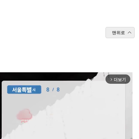
맨위로
더보기
arrow_forward_ios