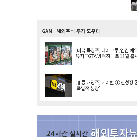
GAM
- 해외주식 투자 도우미
[미국 특징주] 테이크투, 연간 예
유지 "'GTA VI 예정대로 11월 출
[홍콩 대장주] 메이퇀 ③ 신성장
'폭발적 성장'