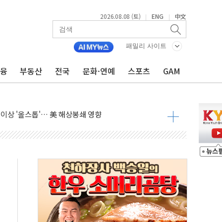
2026.08.08 (토)
ENG
中文
|
|
동결 전망 우세
패밀리 사이트
체결… 이스라엘·이란 위협에 맞설 자체 억지력 강화
금융
부동산
전국
문화·연예
스포츠
GAM
 다음 주"
령…트럼프 제동
 이상 '올스톱'… 美 해상봉쇄 영향
개입했나" 촉각
용 쇼크에 반도체주 '활짝'
우려 후퇴…나스닥 선물 1%대 상승
…9월 금리 인상 기대 후퇴
체결
라우드플레어·태양광주↑ VS 트레이드데스크·웬디스↓
종자 7359명 끝까지 찾겠다"
 톤 낮춰