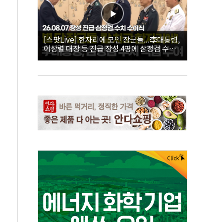
[스팟Live] 한자리에 모인 장군들...李대통령,
이상렬 대장 등 진급 장성 4명에 삼정검 수치
직접 수여｜26.08.07 장성 진급·삼정검 수치
수여식