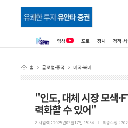
영상
포토
정치
정책·서
홈
글로벌·중국
미국·북미
"인도, 대체 시장 모색·F
력화할 수 있어"
기사입력 :
2025년03월17일 15:54
최종수정 :
20