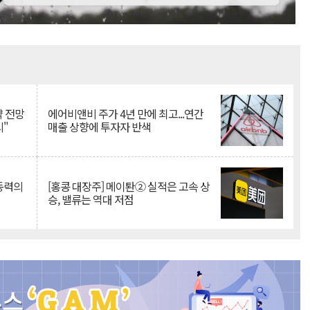
Mute
약 전망
에어비앤비 주가 4년 만에 최고...연간
시"
매출 상향에 투자자 반색
 동력의
[홍콩 대장주] 메이퇀② 실적은 고속 상
승, 밸류는 역대 저점