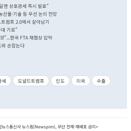
12일엔 상호관세 즉시 발효"
.농산물·기술 등 우선 논의 전망
..트럼프 2.0에서 살아남기
중대 기로"
"...한국 FTA 재협상 압박
인도와 손잡는다
관세
도널드트럼프
인도
미국
수출
뉴스통신사 뉴스핌(Newspim), 무단 전재-재배포 금지>