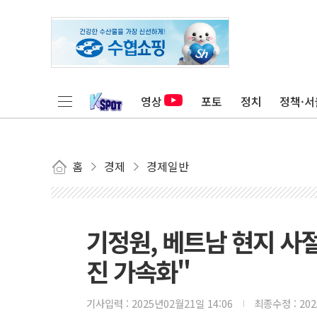
영상
포토
정치
정책·서
홈
경제
경제일반
기정원, 베트남 현지 사
진 가속화"
기사입력 :
2025년02월21일 14:06
최종수정 :
20