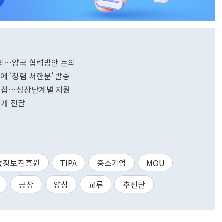
회…양국 협력방안 논의
에 '청렴 서한문' 발송
 모집…성장단계별 지원
0개 전달
술정보진흥원
TIPA
중소기업
MOU
공장
양성
교류
추진단