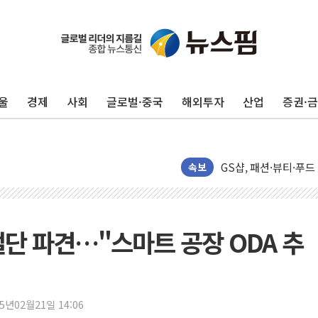
구윤철 "반도체 호조에
다카이치 "비핵 3원칙 
울
경제
사회
글로벌·중국
해외투자
산업
증권·
[개장시황] 차익실현 
한울반도체, AI 초음파
CJ대한통운, 10월부
GS샵, 패션·뷰티·푸드
속보
롯데백화점, 잠실에 '
SSG닷컴, 쓱7클럽 회
지리자동차그룹, 7월 
절단 파견…"스마트 공장 ODA 추
'호텔 곳곳을 전시장으
코오롱, 제10회 에
배민도시락 캠페인 영상
25년02월21일 14:06
[컨콜] 카카오톡-쿠팡