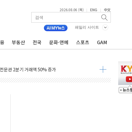
2026.08.06 (목)
ENG
中文
|
|
 수출 역대 최대 실적…3% 성장 궤도 가능성 높아져"
패밀리 사이트
견지"...히로시마서 "핵없는 세계 노력"
금융
부동산
전국
문화·연예
스포츠
GAM
매물에 코스피, 1%대 하락 출발…삼전닉스 약세
로 MLCC 내부결함 검사
터 대구 도심서 자율주행 화물운송
 전문관 2분기 거래액 50% 증가
서머마켓' 첫선…포켓몬 협업
원 전용 특가전…12일까지 150여 종 선보여
판매 25만대…수출 202% 급증
로'…그랜드 조선 제주, 강임윤 개인전 개최
코 롱롱 Plus 캠프 진행
 잇단 흥행…최대 887만뷰
이츠와 손 잡는다