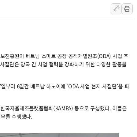
가
한화손보, 고려대 안암
가
키움증권, 트래블월렛
신한운용 TDF 수탁고
삼성화재 모빌리티뮤지엄
하나은행, 어린이 경제
케이뱅크, 통신비 비교
정보진흥원이 베트남 스마트 공장 공적개발원조(ODA) 사업 추
경북도 '재해 예방 최
 사절단은 앙국 간 사업 협력을 강화하기 위한 다양한 활동을
부터 6일간 베트남 하노이에 'ODA 사업 현지 사절단'을 파
한국자율제조플랫폼협회(KAMPA) 등으로 구성됐다. 이들은
업무를 수행했다.