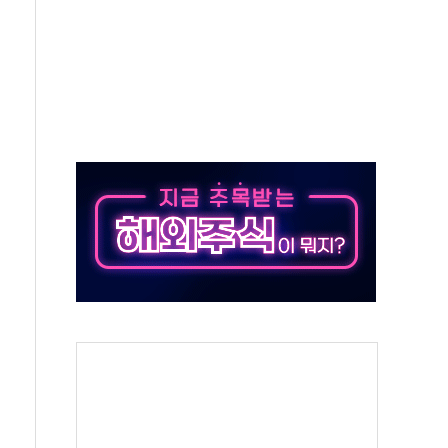
병원에 환아 보호자용 '웰니스 키트' 전달
과 MOU…여행·투자 잇는 금융서비스 추진
 2조 돌파…올해 6000억원 유입
, 올드카·클래식카 전시 '야간 카밋' 진행
 뮤지컬 공연
·경매 서비스 출시
상위 프로젝트' 자연재해저감 종합계획 수립 착수