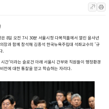
가
민주당, 오늘 제주·인천 경선 발표...김민석 '재역전' vs 정
가
뉴욕증시, 고용 쇼크에 금리 인상 우려 후퇴…S&P500 
트럼프, 쿡 연준 이사 해임 재추진…"26일까지 의혹 소명"
출
유럽증시, 美 고용 예상 밖 부진에 연준 금리 인상 가능성 
미 연준 매파 기세 꺾이나…고용 감소에 9월 동결 전망 우
장은 8일 오전 7시 30분 서울시청 다목적홀에서 열린 을사년
 의장과 함께 참석해 김종석 한국뉴욕주립대 석좌교수의 '규
다.
는 시간'이라는 슬로건 아래 서울시 간부와 직원들이 행정환경
 비전에 대한 통찰을 얻고 학습하는 자리다.