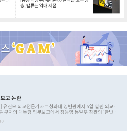
승, 밸류는 역대 저점
보고 논란
] 유신모 외교전문기자 = 청와대 영빈관에서 5일 열린 외교·
부 부처의 대통령 업무보고에서 정동영 통일부 장관의 '한반도
 구상'과 업무보고 발언이 논란을 빚고 있다. 이날 정 장관의
10
정부 내 조율을 거치지 않은 사안을 정책으로 추진하겠다고 공
는가 하면 사실 관계에 맞지 않은 설명도 있었다. 이재명 대통