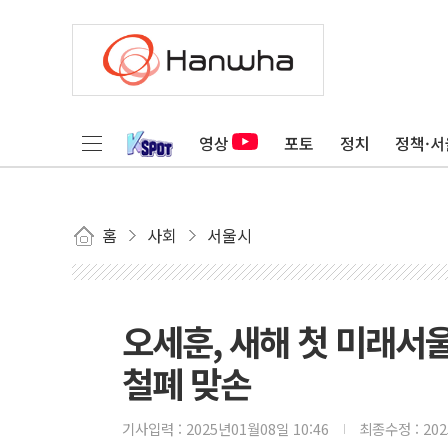
영상
포토
정치
정책·서
홈
사회
서울시
오세훈, 새해 첫 미래서
철폐 맞손
기사입력 :
2025년01월08일 10:46
최종수정 :
20