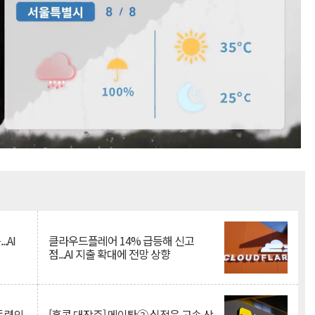
Mute
.AI
클라우드플레어 14% 급등해 신고
점...AI 지출 확대에 전망 상향
 동력의
[홍콩 대장주] 메이퇀② 실적은 고속 상