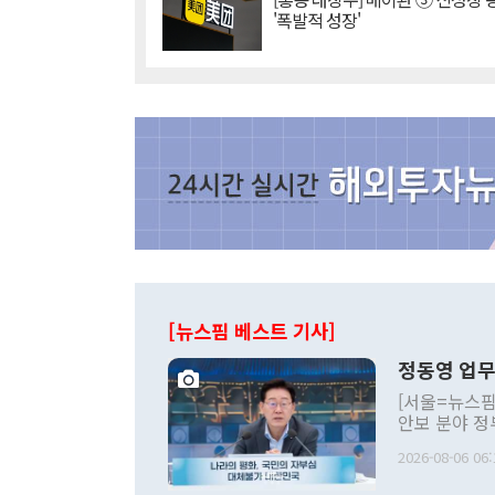
'폭발적 성장'
[뉴스핌 베스트 기사]
정동영 업무
[서울=뉴스핌
안보 분야 정
평화공존 발전
2026-08-06 06:
발언 중에는 
언한 것이 있