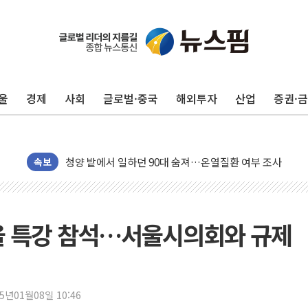
동해중부 전 해상 풍랑주의보…10일까지 최대 3.5m 높은
연일 폭염에 온열질환 사망 23명…정부, 비상대응기구 가
中 전방위 아파트 부양, 수도 베이징도 부동산 규제 철폐
인제 용대리 계곡서 수위 상승으로 피서객 7명 고립…전원
울
경제
사회
글로벌·중국
해외투자
산업
증권·
동해시, 11~14일 '별똥별 멍' 운영…페르세우스 유성우 
강원 중·남부 동해안 시간당 50mm 이상 폭우…호우경보
청양 밭에서 일하던 90대 숨져…온열질환 여부 조사
폭염에 車 운전면허 기능시험 오전 집중 편성…체감온도 3
속보
李대통령, 'ISA·주가누르기 방지법' 전면 재검토 지시
'호우 특보' 경북 울진 시간당 20~30mm 강한 비...가뭄 
주말 무더위·열대야 지속…내륙 곳곳 소나기
울 특강 참석…서울시의회와 규제
오세훈 "용산공원 주택 검토, 민주당 스스로 원칙 뒤집는 
충북 주말 무더위 지속…청주·진천 35도, 곳곳 소나기
10월 보완수사권 폐지·공소청 출범…피해자들 '범죄 사각
25년01월08일 10:46
한상협, 업계 개인정보 보안 새판 짠다…'자율규제단체' 