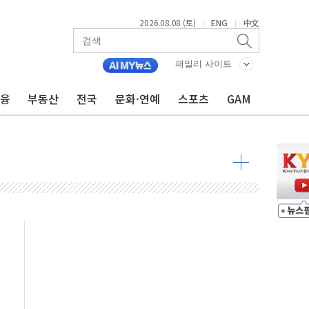
 물결
2026.08.08 (토)
ENG
中文
|
|
동
패밀리 사이트
 구조
금융
부동산
전국
문화·연예
스포츠
GAM
관측
 발효
8도 넘으면 중단
해소될 듯
것"
지대' 우려
타진