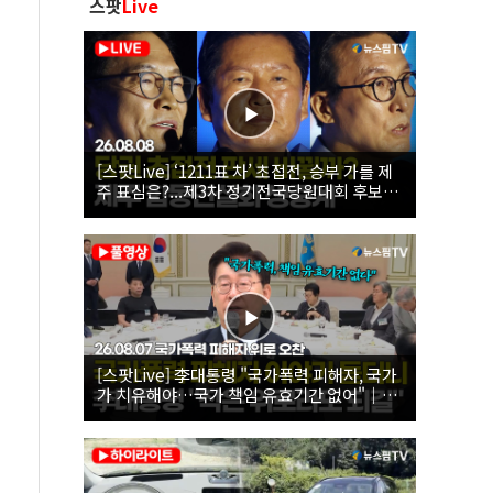
스팟
Live
[스팟Live] ‘1211표 차’ 초접전, 승부 가를 제
주 표심은?...제3차 정기전국당원대회 후보자
제주 합동연설회 생중계 | 26.08.08
[스팟Live] 李대통령 "국가폭력 피해자, 국가
가 치유해야…국가 책임 유효기간 없어"｜
26.08.07 국가폭력 피해자 위로 오찬