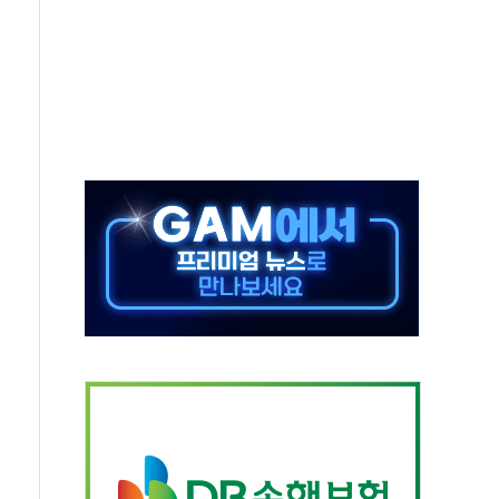
청래 '격차 확대'
최고치
 요구
낮아지며 상승… STOXX 600 지수는 나흘 연속 최고치
세