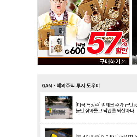
GAM
- 해외주식 투자 도우미
[미국 특징주] 빅테크 주가 급반등..
불안 잦아들고 낙관론 되살아나
[홍콩 대장주] 메이퇀 ③ 신성장