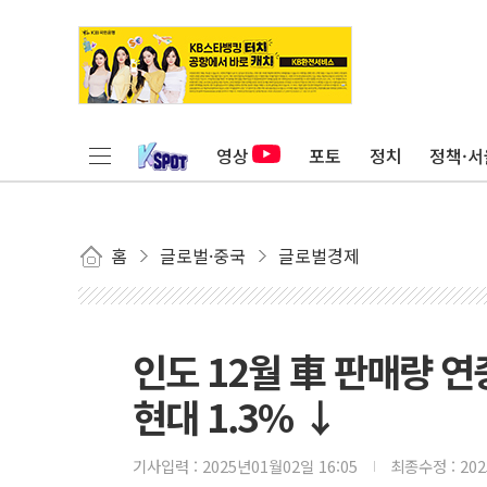
영상
포토
정치
정책·서
홈
글로벌·중국
글로벌경제
인도 12월 車 판매량 연
현대 1.3% ↓
기사입력 :
2025년01월02일 16:05
최종수정 :
20