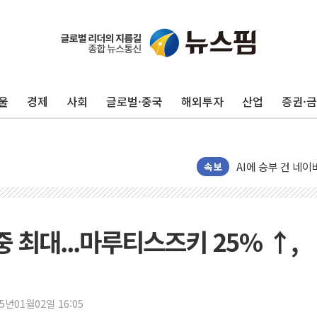
"최대 2시간 앞서 
유니슨 "국내생산
창호 교체하다 난간
울
경제
사회
글로벌·중국
해외투자
산업
증권·
장동혁 "규제와 대
[속보] 종합특검, 
AI에 승부 건 네
속보
日, 4~6월 105조
오렌지플래닛 창업
경찰, '300억대 
중 최대...마루티스즈키 25% ↑,
장동혁 "집값 올려
[속보] '해병 순직
부동산정책 정상화
25년01월02일 16:05
경찰, '강북구 오피