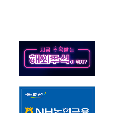
육박 7년 새 7배 늘었다...폭염 대책비는 8.6배 증가
혹한 여름"…구윤철, 쪽방촌 폭염 대응상황 점검
유럽 패싱… '유로화 팔아 엔화 부양' 사후 통보만
…'닥터 코퍼'가 말하는 경기 신호가 달라졌다
 노선 재개...3년 2개월 만
다양성 제고 특별 위원회 위촉장 수여식 및 1차 회의
규모 美 전력 케이블 수주