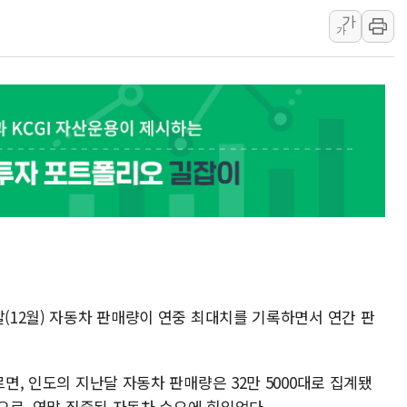
전국 그늘막 4만개 
가
가
"취약계층에 더 가
美·日 환율공조에 
구리값 사상 최고치
에어프레미아, 호치민
국민통합위, 정치 
티엠씨, 220억원 
달(12월) 자동차 판매량이 연중 최대치를 기록하면서 연간 판
르면, 인도의 지난달 자동차 판매량은 32만 5000대로 집계됐
것으로, 연말 집중된 자동차 수요에 힘입었다.