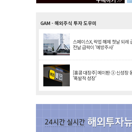
GAM
- 해외주식 투자 도우미
스페이스X, 락업 해제 첫날 되레 급
전날 급락이 '예방주사'
[홍콩 대장주] 메이퇀 ③ 신성장
'폭발적 성장'