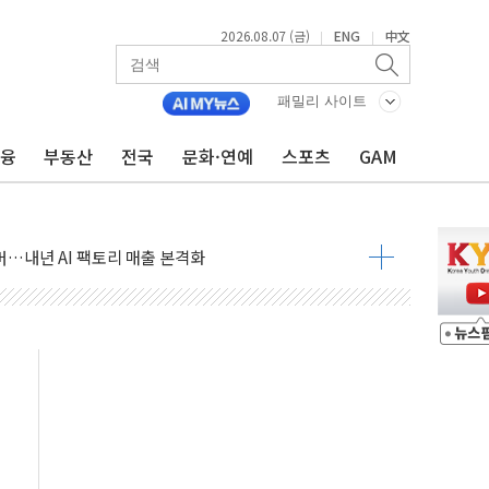
2026.08.07 (금)
ENG
中文
|
|
침수 예측"…건설연, AI 위험기상 기술 개발
패밀리 사이트
세액공제·인증제도 개선 수혜 기대"
 무너져…대전서 50대 일용직 추락 사망
금융
부동산
전국
문화·연예
스포츠
GAM
출 풀고 재개발·재건축 촉진하는 것이 부동산 정상화"
'尹 관저 이전 감사 무마' 유병호 감사위원 구속 기소
이버…내년 AI 팩토리 매출 본격화
원 환시 개입...4월 말 '56조원' 사상 최대
재단, 스타트업 지원 프로그램 성료
사기 혐의' 차가원 대표 구속 송치
놓고 국민만 잡아"
 책임' 임성근 전 사단장 항소심도 징역 3년 선고
 특별위원회 전체회의서 발언하는 장동혁 대표
스텔 살인' 50대 남성 구속 송치