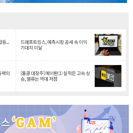
Mute
등...
드래프트킹스, 예측시장 공세 속 이익
기대치 미달
 동력의
[홍콩 대장주] 메이퇀② 실적은 고속 상
승, 밸류는 역대 저점