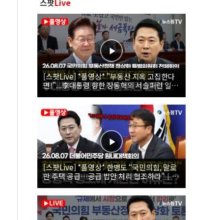
스팟
Live
[스팟Live] *풀영상* "부동산 지옥 고집한다
면!"...李대통령 향한 장동혁의 서슬퍼런 일갈
| 26.08.07 국민의힘 부동산정책 정상화 특별
위원회 전체회의
[스팟Live] *풀영상* 한병도 “국민의힘, 말로
만 주택 공급…공급 법안 처리 협조하라”｜
26.08.07 더불어민주당 원내대책회의