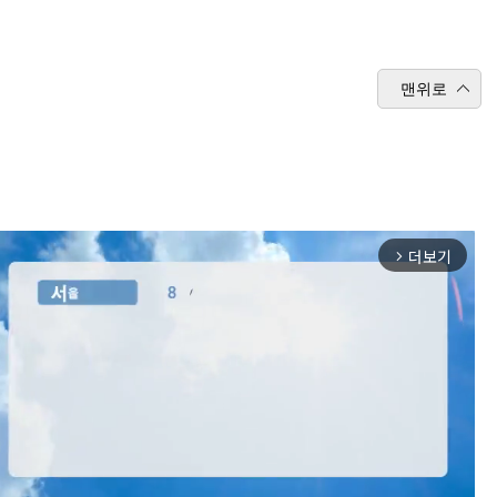
맨위로
더보기
arrow_forward_ios