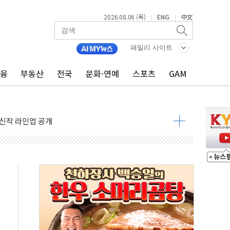
2026.08.06 (목)
ENG
中文
|
|
추진
상 마약밀수 '3중 차단'
패밀리 사이트
본·동남아 사업 확대
금융
부동산
전국
문화·연예
스포츠
GAM
 주택수요 위축 우려"
 가압류 결정…4자 연합 균열 조짐
벌 신작 라인업 공개
리빙 최대 50% 할인
 비상! 수족구병이 다시 유행합니다.
.데이터처, 기업 3만1000곳 경제통계조사
 실사격…미 해병대, 한반도 지형서 FPV 공격훈련 공개
 아닌 담합…76조2000억 입찰 영향"
 넘긴 세라젬…공정위 과징금 4억3200만원
'슈퍼을' 5곳 선정...소부장 핵심기업 추가 육성
용품 등 94개 제품 안전기준 '부적합'