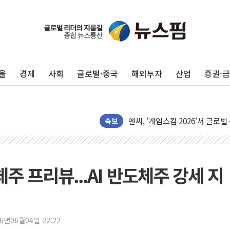
Sh수협은행, 상상인증권 인수 
무역선부터 요트까지...관세청, 해
서연컴퍼니, 시드 투자 유치…일
울
경제
사회
글로벌·중국
해외투자
산업
증권·
피치 "韓 코스피 약세 장기화 시
법원, 한미 임주현 지분 100억
엔씨, '게임스컴 2026'서 글로
롯데백화점, '홈스타일링 페어'…
속보
[AI 카드뉴스] 어린이집·유치원
운수업·기업활동 '원스톱'으로..
[르포] 폭염 속 '자폭 드론' 첫
도체주 프리뷰...AI 반도체주 강세 지
공정위 "국고채 PD 15곳, 관행
중소기업 기술자료 중국 계열사에
정부, 한화오션·에코프로비엠 등 
26년06월04일 22:22
국표원, 해외직구 물놀이기구·유아