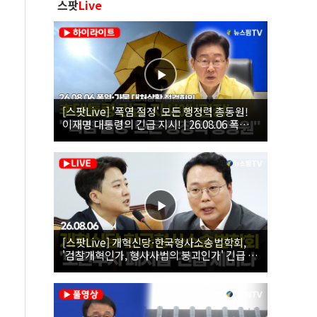
스팟
Live
[스팟Live] '폭염 절정' 모든 행정력 총동원!
이재명 대통령의 긴급 지시! | 26.08.06 폭염•
가뭄 대처상황 점검회의
[스팟Live] 개혁신당·한국형사소송법학회,
'검찰개혁인가, 형사사법의 붕괴인가' 긴급 세
미나｜26.08.06