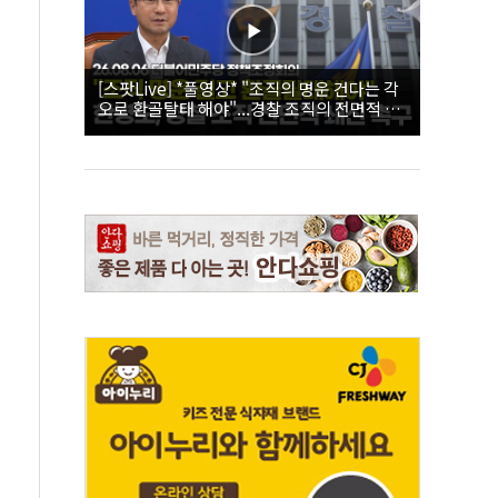
[스팟Live] *풀영상* "조직의 명운 건다는 각
오로 환골탈태 해야"...경찰 조직의 전면적 쇄
신 촉구한 한병도 | 26.08.06 더불어민주당 정
책조정회의