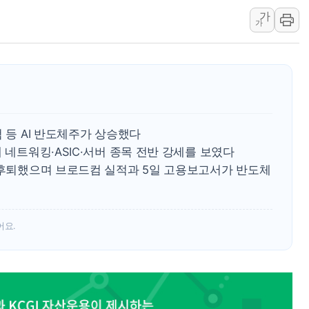
가
쉐이크쉑, 남양주 현대아울렛에 
가
정부혁신 우수사례 세계에 알린다
부모가 정부24에서 자녀 출입국
소방청, 전국 시·도 구급과장 
'달라진 임신·출산·육아 지원 
정청래 "2차 TV토론으로 게임 
 등 AI 반도체주가 상승했다
 네트워킹·ASIC·서버 종목 전반 강세를 보였다
는 후퇴했으며 브로드컴 실적과 5일 고용보고서가 반도체
어요.