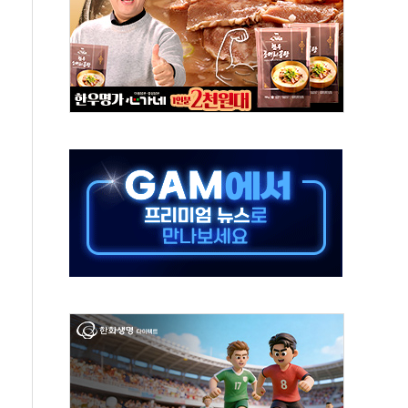
'다산점' 열어
…식약처 AI 심사·소방청 119안심콜 영문 영상 제작
증명서 발급…7일부터 온라인 대리 신청 가능
회의…중증환자 이송체계 전국 확대 점검
한눈에'…인사처, 공무원 인사제도 안내서 발간
끝…김민석, 신천지 허위신고에 배신 사과 안 해"