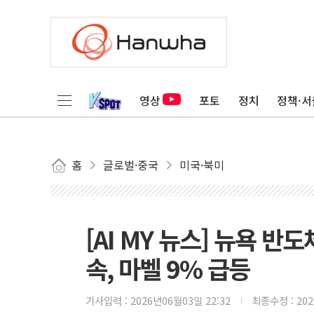
영상
포토
정치
정책·서
홈
글로벌·중국
미국·북미
[AI MY 뉴스] 뉴욕 반
속, 마벨 9% 급등
기사입력 :
2026년06월03일 22:32
최종수정 :
20