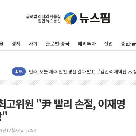
울
경제
사회
글로벌·중국
해외투자
산업
증권·
충북 주말 무더위 지속…청주·진천 35도, 곳곳 소나기
10월 보완수사권 폐지·공소청 출범…피해자들 '범죄 사각
민주, 오늘 제주·인천 경선 결과 발표...'김민석 재역전 vs
속보
한상협, 업계 개인정보 보안 새판 짠다…'자율규제단체' 
뉴욕증시, 고용 쇼크에 금리 인상 우려 후퇴…S&P500 
트럼프, 쿡 연준 이사 해임 재추진…"26일까지 의혹 소명"
최고위원 "尹 빨리 손절, 이재명
유럽증시, 美 고용 예상 밖 부진에 연준 금리 인상 가능성 
망"
미 연준 매파 기세 꺾이나…고용 감소에 9월 동결 전망 우
[종합] 이슬람 수니파 3국, '공동방위협정' 체결… 이스라
24년12월23일 17:59
트럼프, 백신·자폐증 행정명령 검토…"이르면 다음 주"