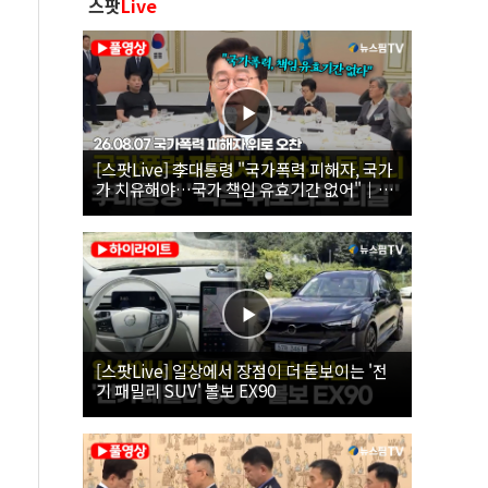
스팟
Live
[스팟Live] 李대통령 "국가폭력 피해자, 국가
가 치유해야…국가 책임 유효기간 없어"｜
26.08.07 국가폭력 피해자 위로 오찬
[스팟Live] 일상에서 장점이 더 돋보이는 '전
기 패밀리 SUV' 볼보 EX90