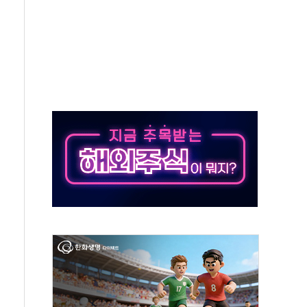
동
톱'… 美 해상봉쇄 영향
각
체주 '활짝'
스닥 선물 1%대 상승
상 기대 후퇴
·태양광주↑ VS 트레이드데스크·웬디스↓
 끝까지 찾겠다"