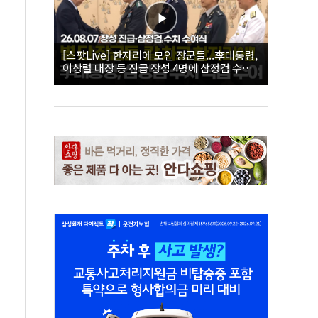
[스팟Live] 한자리에 모인 장군들...李대통령,
이상렬 대장 등 진급 장성 4명에 삼정검 수치
직접 수여｜26.08.07 장성 진급·삼정검 수치
수여식