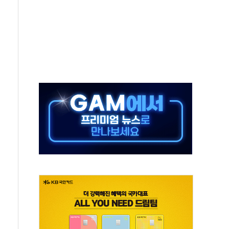
하는 '선봉'의 대민 봉사
미사일 1발 발사… 올해 10번째·42일 만 도발
 새 안보 위기… 반군·마약카르텔이 습득해 전투 활용
어선 구조
무해한 표면 부식 물질"
분만에 진화...외국인 노동자 숨져