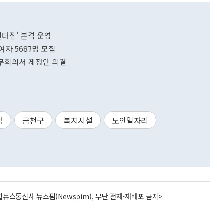
센터점' 본격 운영
자 5687명 모집
무회의서 제정안 의결
점
금천구
복지시설
노인일자리
뉴스통신사 뉴스핌(Newspim), 무단 전재-재배포 금지>