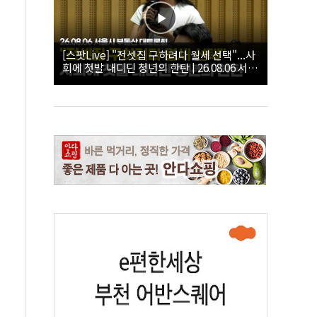
[스팟Live] "전셋집 구하려다 월세 선택"...사
회에 첫발 내디딘 청년의 한탄 | 26.08.06 서울
시 부동산 대토론회