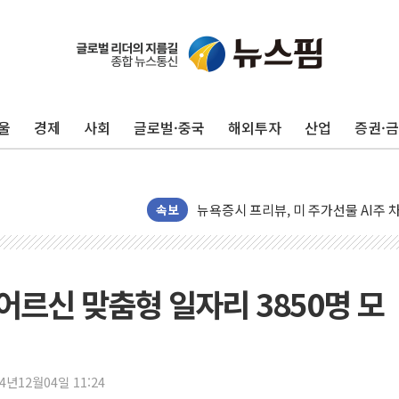
유럽증시, 견조한 실적 소화하며 대부분
리투아니아 국방 "러, 우크라 드론으로
구광모, 내주 실리콘밸리서 젠슨 황 
울
경제
사회
글로벌·중국
해외투자
산업
증권·
뉴욕증시 개장 전 특징주...모더나
김정관 장관 "영업이익 N% 성과급
뉴욕증시 프리뷰, 미 주가선물 AI주
청와대, 북한 단거리 탄도미사일 발사
속보
금값 7주 만에 최고…美 고용 둔화·
[인도증시] 중동 긴장 완화에 실적 호
러, 1인칭시점 드론으로 우크라 민간
 어르신 맞춤형 일자리 3850명 모
[베트남 증시] 지수 하락 속 'DGC
'월가의 황제' 다이먼 "금융시장 레
양주 섬유염색공장서 화재 1명 중상…
24년12월04일 11:24
김정관 산업부 장관 "주 52시간 손봐