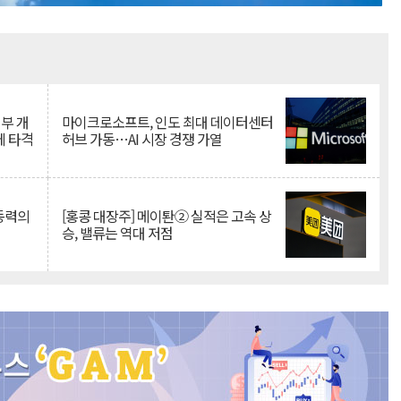
Mute
뇌부 개
마이크로소프트, 인도 최대 데이터센터
에 타격
허브 가동…AI 시장 경쟁 가열
 동력의
[홍콩 대장주] 메이퇀② 실적은 고속 상
승, 밸류는 역대 저점