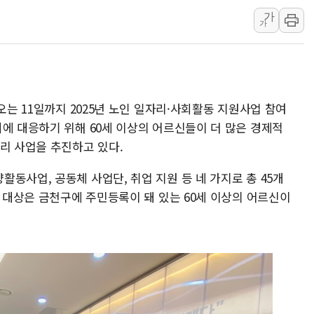
가
해군 1함대 창설 80주년…지역과 함께
가
[3보] 북, 원산서 동해로 단거리 탄도
우크라 드론 전술, 중남미 콜롬비아에
동해해경, 독도 해상서 부유물 감긴 
주한미군 "오산기지 누출, 백린 아닌 
오는 11일까지 2025년 노인 일자리·사회활동 지원사업 참여
구미 폐염산처리업체서 불 2시간30여
에 대응하기 위해 60세 이상의 어르신들이 더 많은 경제적
리 사업을 추진하고 있다.
동사업, 공동체 사업단, 취업 지원 등 네 가지로 총 45개
청 대상은 금천구에 주민등록이 돼 있는 60세 이상의 어르신이