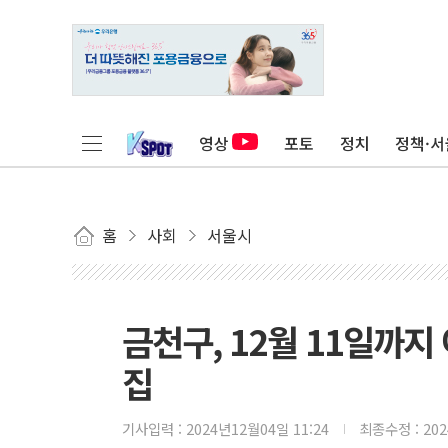
영상
포토
정치
정책·서
홈
사회
서울시
금천구, 12월 11일까지
집
기사입력 :
2024년12월04일 11:24
최종수정 :
20