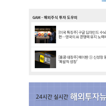
GAM
- 해외주식 투자 도우미
[미국 특징주] 구글 딥마인드 수
편…영국의 AI 경쟁력 유지 노력
[홍콩 대장주] 메이퇀 ③ 신성장
'폭발적 성장'