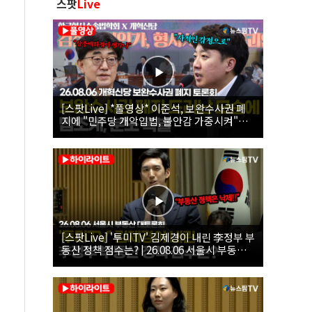
스팟
Live
[스팟Live] *풀영상* 이준석, 보완수사권 폐
지에 "민주당 개악입법, 불안감 가중시켜"｜
26.08.06 개혁신당 보완수사권 폐지 토론회
[스팟Live] '투미TV' 김제경이 내린 李정부 부
동산 정책 점수는? | 26.08.06 서울시 부동산
대토론회