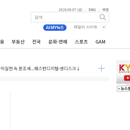
2026.08.07 (금)
ENG
中文
|
|
 상승… "2분기 기업 순이익 21% 증가" 전망
 나토 회원국 공격 검토… 거짓 깃발 작전"
패밀리 사이트
재회…로봇·AI 데이터센터·모빌리티 구체화
금융
부동산
전국
문화·연예
스포츠
GAM
·아이온큐·도어대시↑ VS 샌디스크·피그마·앱러빈↓
 반대…상법·자본시장법 개정 논의"
 차익실현 속 혼조세...웨스턴디지털·샌디스크↓
에 긴급 안보 점검회의
호르무즈 재개방 기대에 강세
조까지, 상승...호실적 보고 기업 상승세 뚜렷
인 '사파리' 공격… 시민들 공포감 극대화 전략
' 임시 주총 기대감에 홀로 상한가…마진 잔액은 사상 최고
버리지 위험수위…숨은 차입이 더 큰 변수"
대응 1단계 진압 중
야, 경쟁상대 中과 비교해야"