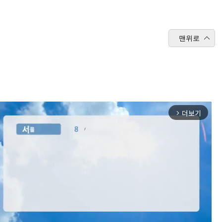
맨위로
더보기
arrow_forward_ios