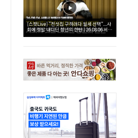
[스팟Live] "전셋집 구하려다 월세 선택"...사
회에 첫발 내디딘 청년의 한탄 | 26.08.06 서울
시 부동산 대토론회