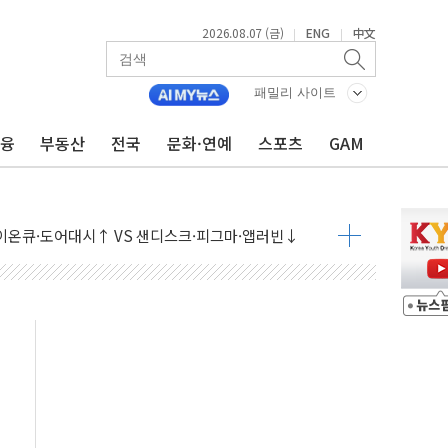
2026.08.07 (금)
ENG
中文
|
|
패밀리 사이트
금융
부동산
전국
문화·연예
스포츠
GAM
 나토 회원국 공격 검토… 거짓 깃발 작전"
재회…로봇·AI 데이터센터·모빌리티 구체화
·아이온큐·도어대시↑ VS 샌디스크·피그마·앱러빈↓
 반대…상법·자본시장법 개정 논의"
 차익실현 속 혼조세...웨스턴디지털·샌디스크↓
에 긴급 안보 점검회의
호르무즈 재개방 기대에 강세
조까지, 상승...호실적 보고 기업 상승세 뚜렷
인 '사파리' 공격… 시민들 공포감 극대화 전략
' 임시 주총 기대감에 홀로 상한가…마진 잔액은 사상 최고