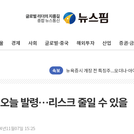
울
경제
사회
글로벌·중국
해외투자
산업
증권·
리투아니아 국방 "러, 우크라 드론으로
구광모, 내주 실리콘밸리서 젠슨 황 
뉴욕증시 개장 전 특징주...모더나
속보
김정관 장관 "영업이익 N% 성과급
뉴욕증시 프리뷰, 미 주가선물 AI주
청와대, 북한 단거리 탄도미사일 발사
오늘 발령…리스크 줄일 수 있을
금값 7주 만에 최고…美 고용 둔화·
[인도증시] 중동 긴장 완화에 실적 호
러, 1인칭시점 드론으로 우크라 민간
24년11월07일 15:25
[베트남 증시] 지수 하락 속 'DGC