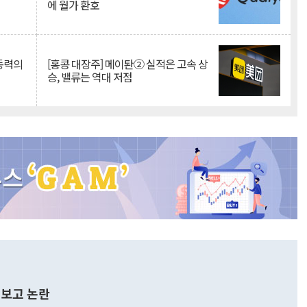
에 월가 환호
 동력의
[홍콩 대장주] 메이퇀② 실적은 고속 상
승, 밸류는 역대 저점
보고 논란