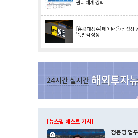
관리 체계 강화
[홍콩 대장주] 메이퇀 ③ 신성장
'폭발적 성장'
[뉴스핌 베스트 기사]
정동영 업무