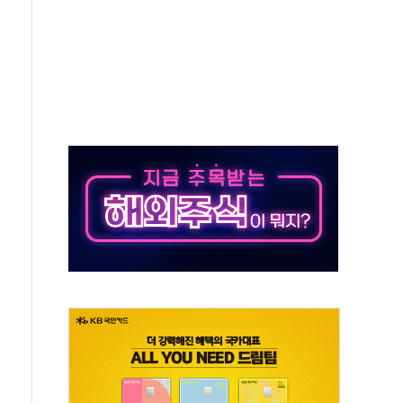
버리지 위험수위…숨은 차입이 더 큰 변수"
대응 1단계 진압 중
야, 경쟁상대 中과 비교해야"
하는 '선봉'의 대민 봉사
미사일 1발 발사… 올해 10번째·42일 만 도발
 새 안보 위기… 반군·마약카르텔이 습득해 전투 활용
어선 구조
무해한 표면 부식 물질"
분만에 진화...외국인 노동자 숨져
즌2