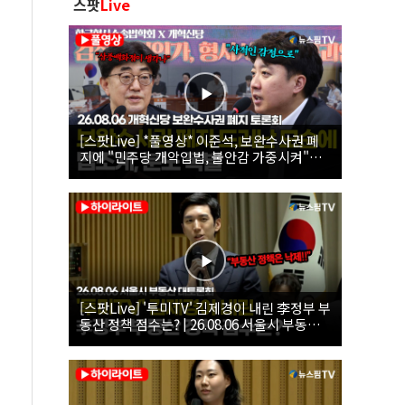
스팟
Live
[스팟Live] *풀영상* 이준석, 보완수사권 폐
지에 "민주당 개악입법, 불안감 가중시켜"｜
26.08.06 개혁신당 보완수사권 폐지 토론회
[스팟Live] '투미TV' 김제경이 내린 李정부 부
동산 정책 점수는? | 26.08.06 서울시 부동산
대토론회