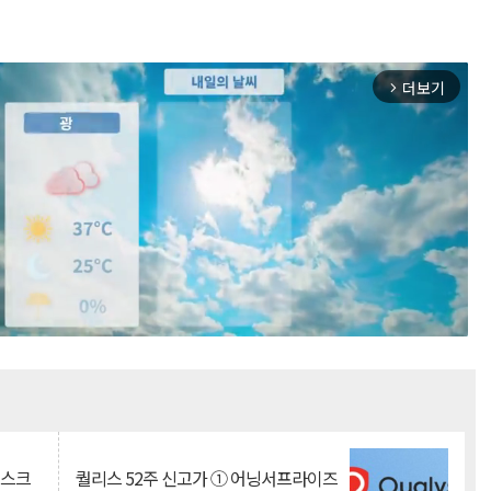
더보기
arrow_forward_ios
Mute
리스크
퀄리스 52주 신고가 ① 어닝서프라이즈