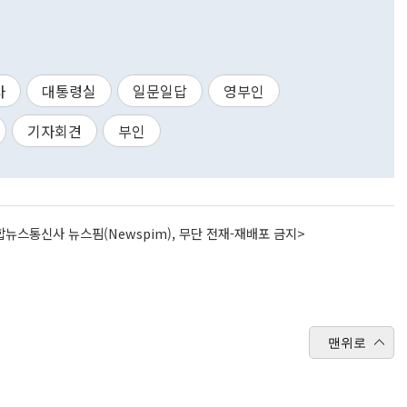
사
대통령실
일문일답
영부인
기자회견
부인
뉴스통신사 뉴스핌(Newspim), 무단 전재-재배포 금지>
맨위로