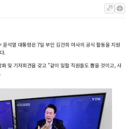
가
'월가의 황제' 다이먼 "금융시장 레
가
양주 섬유염색공장서 화재 1명 중상…
김정관 산업부 장관 "주 52시간 손봐
해군 1함대 창설 80주년…지역과 함께
[3보] 북, 원산서 동해로 단거리 탄도
= 윤석열 대통령은 7일 부인 김건희 여사의 공식 활동을 지원
우크라 드론 전술, 중남미 콜롬비아에
다.
동해해경, 독도 해상서 부유물 감긴 
화 및 기자회견을 갖고 "같이 일할 직원들도 뽑을 것이고, 사
주한미군 "오산기지 누출, 백린 아닌 
.
구미 폐염산처리업체서 불 2시간30여
해군과 함께하는 '불금전파, 송정' 시