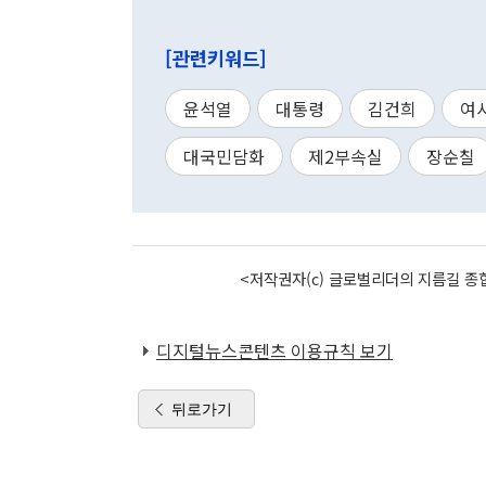
[관련키워드]
윤석열
대통령
김건희
여
대국민담화
제2부속실
장순칠
<저작권자(c) 글로벌리더의 지름길 종합
디지털뉴스콘텐츠 이용규칙 보기
뒤로가기