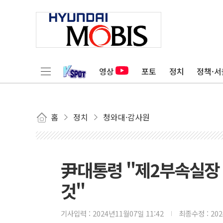
영상
포토
정치
정책·서
홈
정치
청와대·감사원
尹대통령 "제2부속실장 
것"
기사입력 :
2024년11월07일 11:42
최종수정 :
20