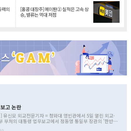
 동력의
[홍콩 대장주] 메이퇀② 실적은 고속 상
승, 밸류는 역대 저점
보고 논란
] 유신모 외교전문기자 = 청와대 영빈관에서 5일 열린 외교·
부 부처의 대통령 업무보고에서 정동영 통일부 장관의 '한반도
 구상'과 업무보고 발언이 논란을 빚고 있다. 이날 정 장관의
10