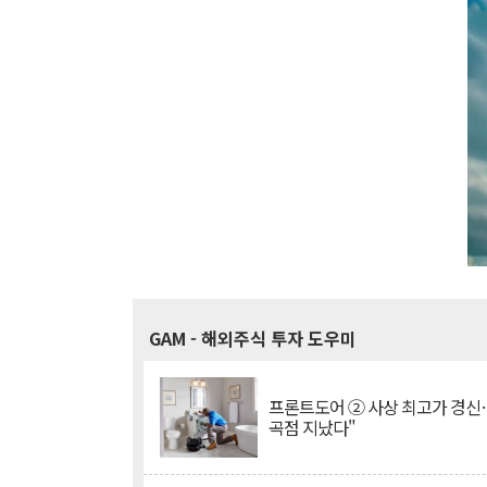
GAM
- 해외주식 투자 도우미
프론트도어 ② 사상 최고가 경신
곡점 지났다"