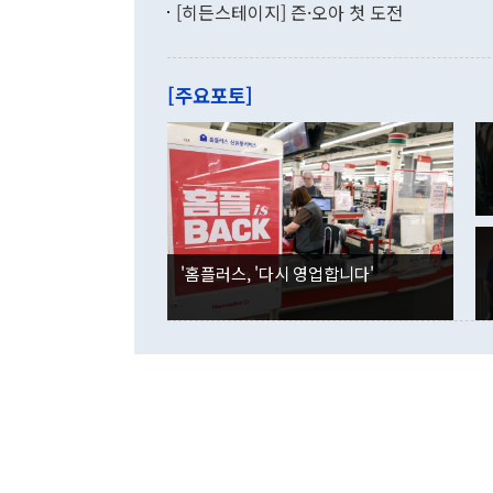
기록했지만 
[히든스테이지] 즌·오아 첫 도전
"우리의 선의
로 전환됐다.
으로 약간의 의문
를 기록해 전
관은 업무보고
는 배당수입
주의에 근거한
줄면서 25억
[주요포토]
라며 "여러분
억1000만달
이 9월 러시
였던 올해 3
며 "정부 차
인의 해외투자
은 "그것은 
각각 증가했다
잘랐다. 정 
국인의 국내 
않았다는 점에
감소하며 전월
사합의 복원,
경신했다. 외
권이라는 지적
분기 말 만기
뒤 "여기 업
다. 내국인의
'홈플러스, '다시 영업합니다'
부의 한 소식
다. eoyn2@
를 거쳐 결정
련 부처 장관
하고 대통령의
한 문제"라고 지적했다. 이재명 대통령이
외교 국방 등
2026.08.05 ◆시대착오적 접근, 대북 인식 오류 더욱 문제인 것은 정 장관
의 이같은 주
실과 다른 인
격히 변화하고