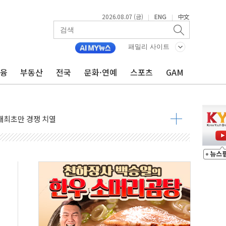
2026.08.07 (금)
ENG
中文
|
|
패밀리 사이트
금융
부동산
전국
문화·연예
스포츠
GAM
비온 59㎡ 18억원대
-서울시 '정책 엇박자'
생애최초만 경쟁 치열
래·ETF 매수에도 고유가·금리·입법 지연 '삼중 부담'
...석유·가스주 올랐지만 빈그룹이 상쇄
총수요 104.3GW 기록
 위기 고조되는 또 다른 중동 화약고
름나기 [뉴스핌 줌인]
 실시