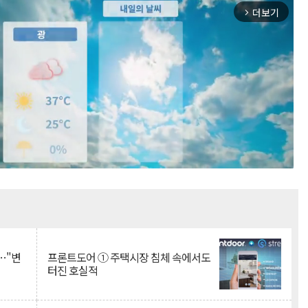
더보기
arrow_forward_ios
Mute
…"변
프론트도어 ① 주택시장 침체 속에서도
터진 호실적