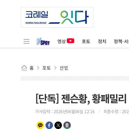
영상
포토
정치
정책·서
홈
포토
산업
[단독] 젠슨황, 황패밀리
기사입력 :
2026년06월06일 12:16
최종수정 :
20