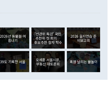
지식재산권사용료수지는 전월 흑자에서 4억4000만달러 적자
대로 하는 게 과연 한반도의 평화와 안정에 플러스냐, 결론적
 본원소득수지는 배당소득을 중심으로 32억7000만달러 흑자
이 들 때도 있다"며 부정적으로 반응했다. 조현 외교부 장
월(21억7000만달러)보다 흑자 폭이 확대됐다. 배당소득수지
 사후 브리핑에서 정 장관이 언급한 '4자 회담'에 대해 "이상
이 늘어난 데다 전월 분기배당에 따른 기저효과로 배당지급이
 어떤 희망이라 하더라도 그건 아직 조율되지 않은 방법"이
6000만달러 흑자를 나타냈다. 금융계정 순자산은 6월 중 467
들께서 디스카운트해 주시면 좋겠다"고 선을 그었다. 정 장관
러 증가해 월간 기준 역대 최대 증가 폭을 기록했다. 종전 최대
아 블라디보스토크에서 열리는 '동방경제포럼(EEF)'을 언급하
월(369억9000만달러)을 넘어선 것이다. 직접투자에서는 내국
원에서 (참석을) 검토하고 있다"고 발언한 데 대해서도 조 장관
가 80억1000만달러, 외국인의 국내투자가 46억3000만달러
'선관위 특검' 국민
외교부의 몫"이라며 "아직 거기까지 진도가 나가지 않았다"고
2026년 동물원 여
2026 을지연습 준
. 증권투자에서는 외국인의 국내 주식 매도세가 이어졌다. 외
추천위 첫 회의…
름나기
비보고회
장관이 이날 소개한 대북 구상과 설명은 정부 내 조율을 거치지
주식 투자는 차익실현 매도 등의 영향으로 316억1000만달러
후보추천 절차 착수
서 문제가 있다. 특히 주적 표현 대체와 국호 사용, 9·19 군
(-310억5000만달러)에 이어 역대 최대 순매도 기록을 다시
 4자회담 추진 등은 통일부 장관이 결정할 사안이 아니어서 월
국인의 국내 채권투자는 세계국채지수(WGBI) 자금 유입에도
이 나오고 있다. 이 대통령은 정 장관의 업무보고를 듣고 난
도래 영향으로 증가 폭이 줄어든 52억9000만달러를 기록했
무보고에 발표했다고 승인난 건 아니다"라고 재차 확인했다. 정
오세훈 서울시장,
 해외 증권투자는 주식을 중심으로 35억6000만달러 증가했
39도 기록한 서울
폭염 날리는 물놀이
부동산 대토론회
통은 "정 장관의 발언 내용은 대부분 국가안전보장회의(NSC)
newspim.com
된 사안이 아닌 정 장관의 개인적 생각에 가깝다"며 "안보 관
이 정부의 공식 정책이 아닌 사안을 추진하겠다고 업무보고를
 면전에서 '국군통수권자가 나서야 한다'고 주장한 것은 심각
 5일 청와대 영빈관에서 열린 통일
 외교 안보 부처 업무보고에서 발언하고 있다. [사진=청와대]
장이 현 시점에서 이미 참고가 될 수 없는 과거의 경험 또는 사
식에 기반하고 있다는 것이다. 정 장관이 주장하는 구상은 급
 있는 북한의 전략과 한반도 및 국제 정세를 전혀 반영하지