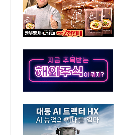
 온열질환자 2872명
 與 내부서 '총선·대선 직격탄' 우려
궤도'
지역 선포
입자…경찰, 현행범 체포
"
기 신속 보상 강화