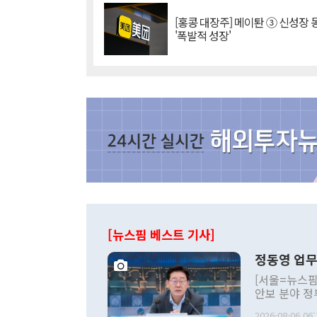
[홍콩 대장주] 메이퇀 ③ 신성장
'폭발적 성장'
[뉴스핌 베스트 기사]
정동영 업무
[서울=뉴스핌
안보 분야 정
평화공존 발전
2026-08-06 06: