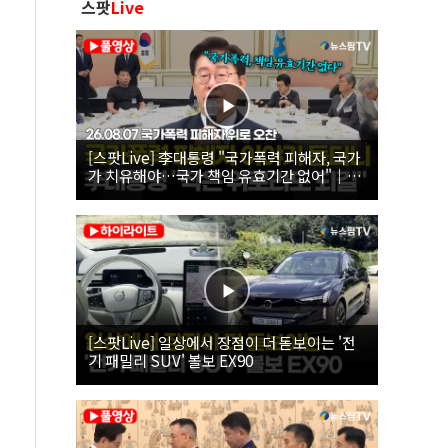
스팟
Live
[스팟Live] 李대통령 "국가폭력 피해자, 국가
가 치유해야…국가 책임 유효기간 없어"｜
26.08.07 국가폭력 피해자 위로 오찬
[스팟Live] 일상에서 장점이 더 돋보이는 '전
기 패밀리 SUV' 볼보 EX90