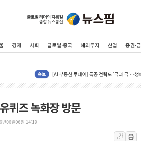
울
경제
사회
글로벌·중국
해외투자
산업
증권·
신길동 신축도 3.3㎡당 7250만원…써밋 클라
용산공원·그린벨트로 또 충돌…반복되는 국토부
[AI 부동산 투데이] 특공 전략도 '극과 극'…
속보
[코인시황] 비트코인 6만4000달러대 횡보…고
[베트남 증시] 유동성 부진 지속, 강보합 마감
'찜통더위'에 전력수요 역대 최고치 경신…한낮 
 유퀴즈 녹화장 방문
후티 반군, 예멘 정부군과 사우디 동시 공격…
42.5도 역대급 폭염…동물들도 특별식으로 여
26년06월06일 14:19
경찰, 9월부터 '가족 사건' 못 맡는다…상피제
가
가
포스코홀딩스, 포스코인터·DX 지분 일부 매각