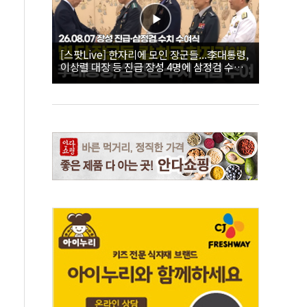
[스팟Live] 한자리에 모인 장군들...李대통령,
이상렬 대장 등 진급 장성 4명에 삼정검 수치
직접 수여｜26.08.07 장성 진급·삼정검 수치
수여식