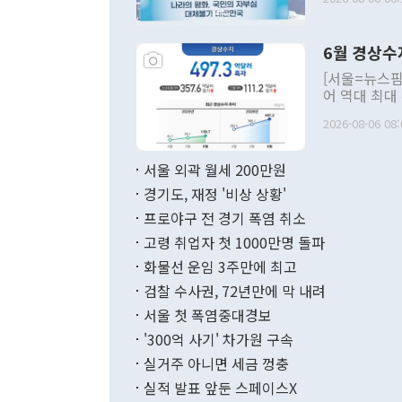
발언 중에는 
언한 것이 있
령은 공개적으
6월 경상수
주의적 희망에
관의 대북 정
[서울=뉴스핌
관 부처 장관
어 역대 최대
관의 무리한 
출 호조로 월
다. [정동영 통일부 장관이 지난달 23일 오후 서울 종로구 정부서울청사에
2026-08-06 08:
료=한국은행] 한국은행이 6일 발표한 '2026년 6월 국제수지(잠정)'에
서 취임 1주년 
면 지난 6월
부 장관 권한
1000만달러
서울 외곽 월세 200만원
발전 구상'을
이에 따라 올
적 갈등 해결
경기도, 재정 '비상 상황'
했다. 경상수
결과 혐오의 
9000만달러
프로야구 전 경기 폭염 취소
년간의 CVI
지 기준 상품
고령 취업자 첫 1000만명 돌파
무너졌다고도 
며 월간 기준
현실을 바꾸는
달러로 38.
화물선 운임 3주만에 최고
를 평화 체제
196.9% 급
검찰 수사권, 72년만에 막 내려
함께 4자 대
수출은 160
지만 이 대통
서울 첫 폭염중대경보
(18.6%) 
화공존 정책이
했다. 통관 기
'300억 사기' 차가원 구속
다"고 지적했
(16.4%)
투리가 잡혀 
실거주 아니면 세금 껑충
월(-10억9
쁜 상황이 초
증가와 유류할
실적 발표 앞둔 스페이스X
9·19 군사