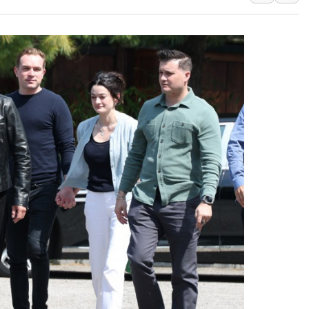
태국 학교서 중학생 총기 난사...최소 7명 사망
40.2도 찍은 서울 등 폭염중대경보 해제…누적
"文정부 악몽 재현 안돼"...李 부동산 세제안에
신세계사이먼 '대구 프리미엄 아울렛' 건립 '본
李대통령, 호우 피해 경북 안동·의성 특별재난
'변기 수리' 집주인에게 흉기 휘두른 30대 세
워트, 상반기 영업이익 30억원
프롬바이오, 10일 거래 재개…"재무구조 개편
NH농협생명, 농작업 중 온열질환 보장…폭염
아바코, 2분기 매출 120억원