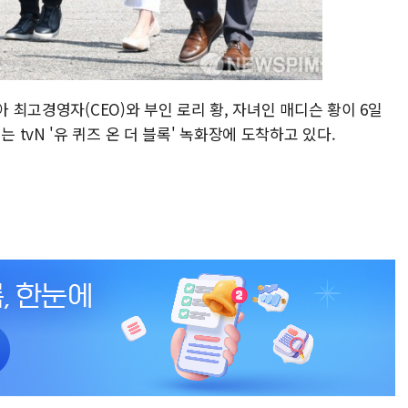
아 최고경영자(CEO)와 부인 로리 황, 자녀인 매디슨 황이 6일
tvN '유 퀴즈 온 더 블록' 녹화장에 도착하고 있다.