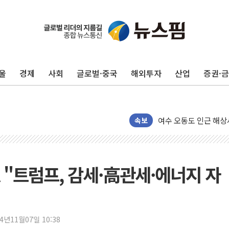
울
경제
사회
글로벌·중국
해외투자
산업
증권·
서울 중랑구 주택가서 
李대통령 "결혼 때문에 
여수 오동도 인근 해상
추미애, '위안부' 피해
속보
인천 선재도 갯벌서 해루
인천서 말다툼 중 어머니
'화합' 꺼낸 김민석에
A "트럼프, 감세·高관세·에너지 자
李대통령, ISA 개편 
동해중부 전 해상 풍랑
연일 폭염에 온열질환 
24년11월07일 10:38
中 전방위 아파트 부양