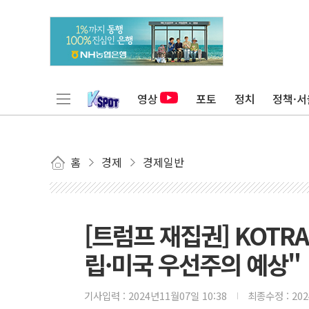
영상
포토
정치
정책·서
홈
경제
경제일반
[트럼프 재집권] KOTR
립·미국 우선주의 예상"
기사입력 :
2024년11월07일 10:38
최종수정 :
20