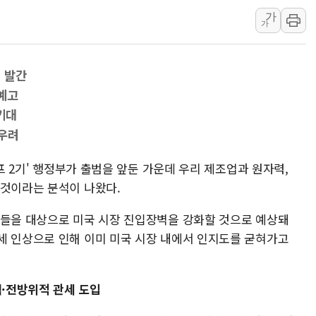
가
인제 용대리 계곡서 수
가
동해시, 11~14일 '
강원 중·남부 동해안 
' 발간
청양 밭에서 일하던 9
예고
폭염에 車 운전면허 기
기대
李대통령, 'ISA·주가
 우려
'호우 특보' 경북 울진 
주말 무더위·열대야 
럼프 2기' 행정부가 출범을 앞둔 가운데 우리 제조업과 원자력,
 것이라는 분석이 나왔다.
오세훈 "용산공원 주택
업들을 대상으로 미국 시장 진입장벽을 강화할 것으로 예상돼
세 인상으로 인해 이미 미국 시장 내에서 인지도를 굳혀가고
책·전방위적 관세 도입