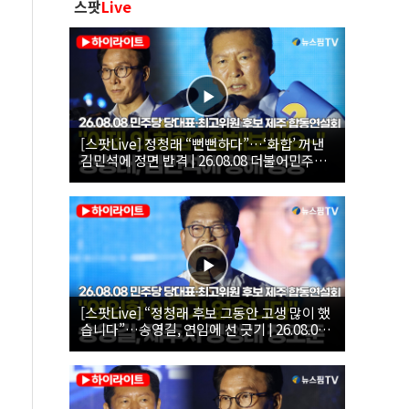
스팟
Live
[스팟Live] 정청래 “뻔뻔하다”…‘화합’ 꺼낸
김민석에 정면 반격 | 26.08.08 더불어민주당
당대표·최고위원 후보 제주 합동연설회
[스팟Live] “정청래 후보 그동안 고생 많이 했
습니다”…송영길, 연임에 선 긋기 | 26.08.08
더불어민주당 당대표·최고위원 후보 제주 합
동연설회