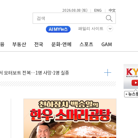
2026.08.08 (토)
ENG
中文
|
|
패밀리 사이트
금융
부동산
전국
문화·연예
스포츠
GAM
흉기 난동…60대 남성 2명 숨져
손해 보는 일 없게"…'결혼 페널티' 22개 과제 손본다
서 모터보트 전복…1명 사망·1명 실종
자 기림의 날 참석..."국제적 시민 연대로 목소리 내야"
질 중 실종 60대 나흘만에 숨진 채 발견
 흉기 살해 10대 아들 체포
 '뻔뻔' 받아친 정청래…제주 연설서 신경전 고조
재검토 지시…與 "적극 환영"·野 "졸속 국정"
주의보…10일까지 최대 3.5m 높은 물결
사망 23명…정부, 비상대응기구 가동
, 수도 베이징도 부동산 규제 철폐