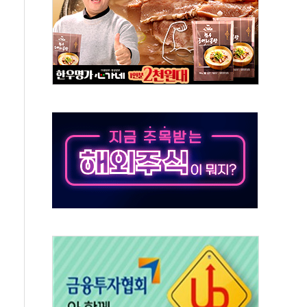
위 상승으로 피서객 7명 고립…전원 구조
별똥별 멍' 운영…페르세우스 유성우 관측
시간당 50mm 이상 폭우…호우경보 발효
0대 숨져…온열질환 여부 조사
능시험 오전 집중 편성…체감온도 38도 넘으면 중단
누르기 방지법' 전면 재검토 지시
시간당 20~30mm 강한 비...가뭄 해소될 듯
지속…내륙 곳곳 소나기
 검토, 민주당 스스로 원칙 뒤집는 것"