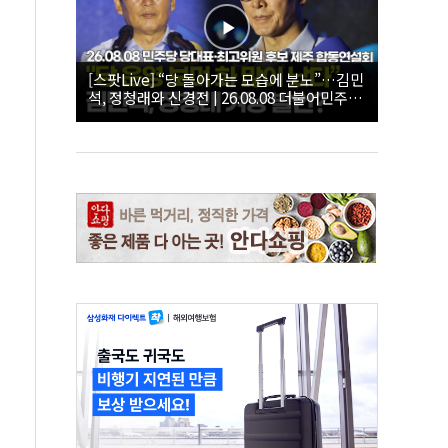
[스팟Live] “당 돌아가는 모습에 분노”…김민
석, 정청래와 신경전 | 26.08.08 더불어민주당
당대표·최고위원 후보 제주 합동연설회