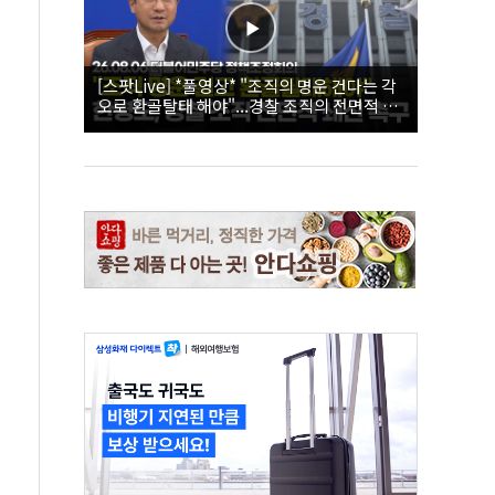
[스팟Live] *풀영상* "조직의 명운 건다는 각
오로 환골탈태 해야"...경찰 조직의 전면적 쇄
신 촉구한 한병도 | 26.08.06 더불어민주당 정
책조정회의