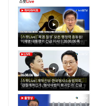
스팟
Live
[스팟Live] '폭염 절정' 모든 행정력 총동원!
이재명 대통령의 긴급 지시! | 26.08.06 폭염•
가뭄 대처상황 점검회의
[스팟Live] 개혁신당·한국형사소송법학회,
'검찰개혁인가, 형사사법의 붕괴인가' 긴급 세
미나｜26.08.06