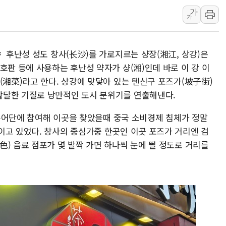
가
쉐이크쉑, 남양주 현대아울렛에 
가
정부혁신 우수사례 세계에 알린다
부모가 정부24에서 자녀 출입국
 후난성 성도 창사(长沙)를 가로지르는 샹장(湘江, 상강)은
소방청, 전국 시·도 구급과장 
호판 등에 사용하는 후난성 약자가 샹(湘)인데 바로 이 강 이
'달라진 임신·출산·육아 지원 
(湘菜)라고 한다. 상강에 맞닿아 있는 텐신구 포즈가(坡子街)
정청래 "2차 TV토론으로 게임 
활달한 기질로 낭만적인 도시 분위기를 연출해낸다.
윤상현, 사관학교 통합 비판…"
 팸투어단에 참여해 이곳을 찾았을때 중국 소비경제 침체가 정말
펄어비스, 붉은사막 영상 콘테스트
이고 있었다. 창사의 중심가중 한곳인 이곳 포즈가 거리엔 검
현대리바트, '2026 코리아빌드
) 음료 점포가 몇 발짝 가면 하나씩 눈에 띌 정도로 거리를