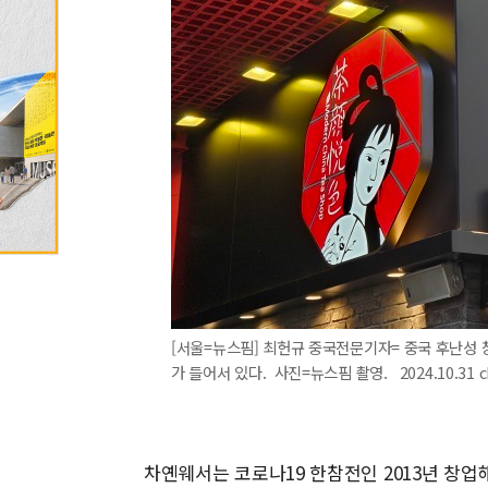
[서울=뉴스핌] 최헌규 중국전문기자= 중국 후난성
가 들어서 있다. 사진=뉴스핌 촬영. 2024.10.31 c
차옌웨서는 코로나19 한참전인 2013년 창