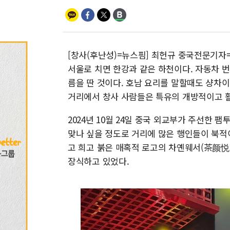
[창사(후난성)=뉴스핌] 최헌규 중국전문기자=
서울로 치면 한강과 같은 하천이다. 자동차 번
름을 딴 것이다. 호남 요리를 말할때도 샹차이
거리에서 창사 사람들은 특유의 개방적이고 
2024년 10월 24일 중국 외교부가 주선한
맞나 싶을 정도로 거리에 많은 행인들이 북적
고 희고 붉은 매혹적 로고의 차옌웨서(茶颜悦色
장식하고 있었다.