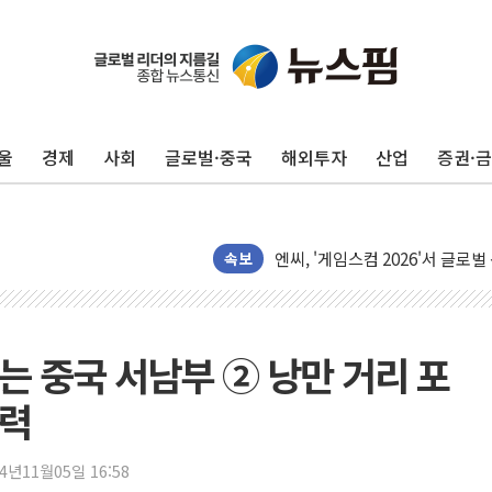
울
경제
사회
글로벌·중국
해외투자
산업
증권·
피치 "韓 코스피 약세 장기화 시
법원, 한미 임주현 지분 100억
엔씨, '게임스컴 2026'서 글로
롯데백화점, '홈스타일링 페어'…
속보
[AI 카드뉴스] 어린이집·유치원
운수업·기업활동 '원스톱'으로..
[르포] 폭염 속 '자폭 드론' 첫
잇는 중국 서남부 ② 낭만 거리 포
공정위 "국고채 PD 15곳, 관행
매력
중소기업 기술자료 중국 계열사에
정부, 한화오션·에코프로비엠 등 
24년11월05일 16:58
국표원, 해외직구 물놀이기구·유아