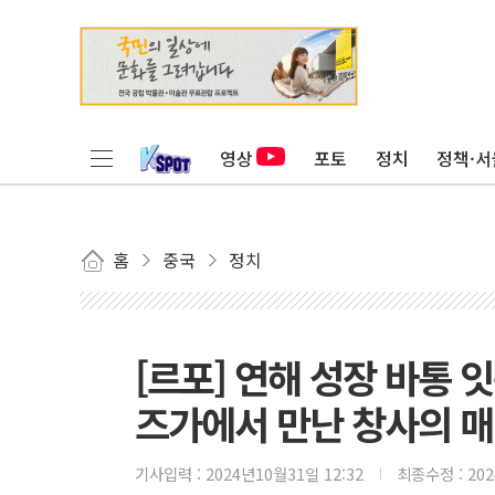
영상
포토
정치
정책·서
홈
중국
정치
[르포] 연해 성장 바통 
즈가에서 만난 창사의 
기사입력 :
2024년10월31일 12:32
최종수정 :
20