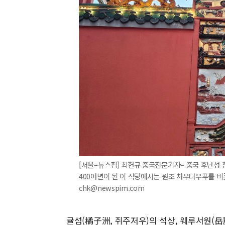
[서울=뉴스핌] 최헌규 중국전문기자= 중국 후난성
400여년이 된 이 식당에서는 원조 처우더우푸를 비롯한
chk@newspim.com
귤섬(橘子洲, 쥐주저우)의 석상, 웨루서원(岳