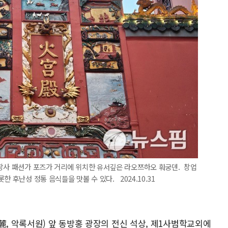
 창사 패션가 포즈가 거리에 위치한 유서깊은 라오쯔하오 훠궁덴. 창업
 후난성 정통 음식들을 맛볼 수 있다. 2024.10.31
麓, 악록서원) 앞 동방홍 광장의 전신 석상, 제1사범학교외에