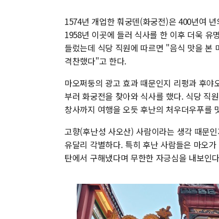
1574년 개업한 훠궁덴(화궁전)은 400년여
1958년 이곳에 들러 식사를 한 이후 더욱 유
들렀는데 식당 직원에 따르면 "음식 맛을 본
격찬했다"고 한다.
마오쩌둥의 광고 효과 때문인지 리펑과 후야오
부러 화궁전을 찾아와 식사를 했다. 식당 직
창사까지 여행을 오듯 후난의 처우더우푸를 맛
고향(후난성 사오산) 사람이라는 생각 때문인
유달리 각별하다. 특히 후난 사람들은 마오가
탄에서 구해냈다며 무한한 자긍심을 내보인다