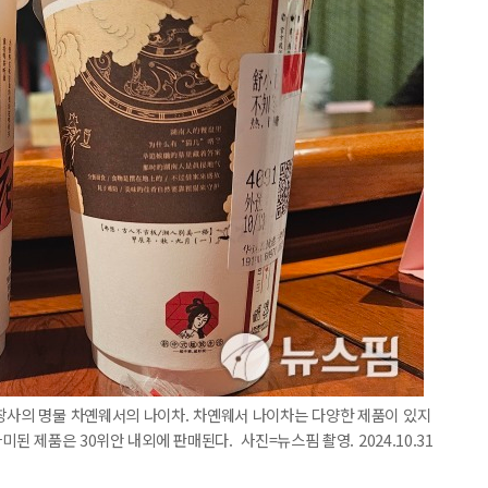
 창사의 명물 차옌웨서의 나이차. 차옌웨서 나이차는 다양한 제품이 있지
미된 제품은 30위안 내외에 판매된다. 사진=뉴스핌 촬영. 2024.10.31