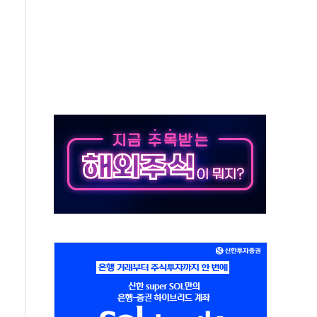
'다산점' 열어
…식약처 AI 심사·소방청 119안심콜 영문 영상 제작
증명서 발급…7일부터 온라인 대리 신청 가능
회의…중증환자 이송체계 전국 확대 점검
한눈에'…인사처, 공무원 인사제도 안내서 발간
끝…김민석, 신천지 허위신고에 배신 사과 안 해"
국방개혁은 정치적 감정 따라 추진해선 안 돼"
 '비욘드 디 어비스' 수상작 발표
위크' 참가…리모델링 상담 제공