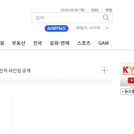
2026.08.06 (목)
ENG
中文
|
|
패밀리 사이트
금융
부동산
전국
문화·연예
스포츠
GAM
 주택수요 위축 우려"
 가압류 결정…4자 연합 균열 조짐
벌 신작 라인업 공개
리빙 최대 50% 할인
 비상! 수족구병이 다시 유행합니다.
.데이터처, 기업 3만1000곳 경제통계조사
 실사격…미 해병대, 한반도 지형서 FPV 공격훈련 공개
 아닌 담합…76조2000억 입찰 영향"
 넘긴 세라젬…공정위 과징금 4억3200만원
'슈퍼을' 5곳 선정...소부장 핵심기업 추가 육성
용품 등 94개 제품 안전기준 '부적합'