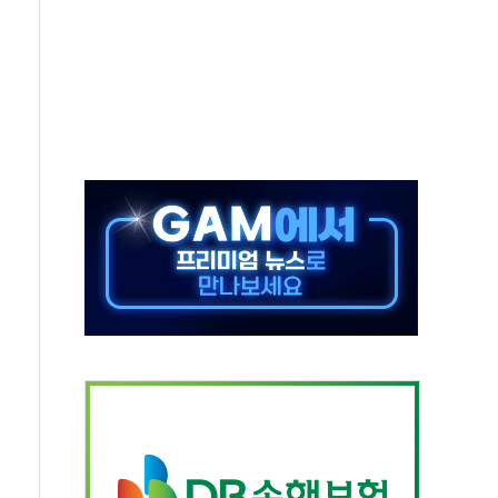
하는 '선봉'의 대민 봉사
미사일 1발 발사… 올해 10번째·42일 만 도발
 새 안보 위기… 반군·마약카르텔이 습득해 전투 활용
어선 구조
무해한 표면 부식 물질"
분만에 진화...외국인 노동자 숨져