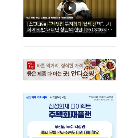
[스팟Live] "전셋집 구하려다 월세 선택"...사
회에 첫발 내디딘 청년의 한탄 | 26.08.06 서울
시 부동산 대토론회