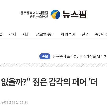
유럽증시, 견조한 실적 소화하며 대부분
리투아니아 국방 "러, 우크라 드론으로
구광모, 내주 실리콘밸리서 젠슨 황 
울
경제
사회
글로벌·중국
해외투자
산업
증권·
뉴욕증시 개장 전 특징주...모더나
김정관 장관 "영업이익 N% 성과급
뉴욕증시 프리뷰, 미 주가선물 AI주
청와대, 북한 단거리 탄도미사일 발사
속보
금값 7주 만에 최고…美 고용 둔화·
[인도증시] 중동 긴장 완화에 실적 호
러, 1인칭시점 드론으로 우크라 민간
없을까?" 젊은 감각의 페어 '더
[베트남 증시] 지수 하락 속 'DGC
'월가의 황제' 다이먼 "금융시장 레
양주 섬유염색공장서 화재 1명 중상…
24년08월16일 09:31
김정관 산업부 장관 "주 52시간 손봐