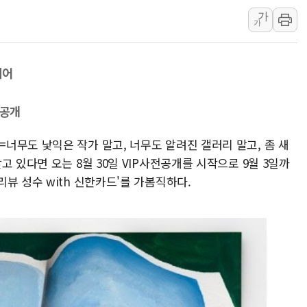
가
해군 1함대 창설 80주년…지역과 함께
가
[3보] 북, 원산서 동해로 단거리 탄도
우크라 드론 전술, 중남미 콜롬비아에
페어
동해해경, 독도 해상서 부유물 감긴 
주한미군 "오산기지 누출, 백린 아닌 
 공개
구미 폐염산처리업체서 불 2시간30여
너무도 낯익은 작가 말고, 너무도 알려진 갤러리 말고, 좀 새
 있다면 오는 8월 30일 VIP사전공개를 시작으로 9월 3일까
뷰 성수 with 신한카드'를 가봄직하다.