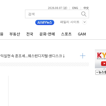
2026.08.07 (금)
ENG
中文
|
|
 상승… "2분기 기업 순이익 21% 증가" 전망
 나토 회원국 공격 검토… 거짓 깃발 작전"
패밀리 사이트
재회…로봇·AI 데이터센터·모빌리티 구체화
금융
부동산
전국
문화·연예
스포츠
GAM
·아이온큐·도어대시↑ VS 샌디스크·피그마·앱러빈↓
 반대…상법·자본시장법 개정 논의"
 차익실현 속 혼조세...웨스턴디지털·샌디스크↓
에 긴급 안보 점검회의
호르무즈 재개방 기대에 강세
조까지, 상승...호실적 보고 기업 상승세 뚜렷
인 '사파리' 공격… 시민들 공포감 극대화 전략
' 임시 주총 기대감에 홀로 상한가…마진 잔액은 사상 최고
버리지 위험수위…숨은 차입이 더 큰 변수"
대응 1단계 진압 중
야, 경쟁상대 中과 비교해야"