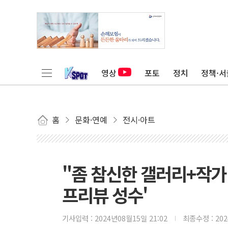
영상
포토
정치
정책·서
홈
문화·연예
전시·아트
"좀 참신한 갤러리+작가 
프리뷰 성수'
기사입력 :
2024년08월15일 21:02
최종수정 :
20