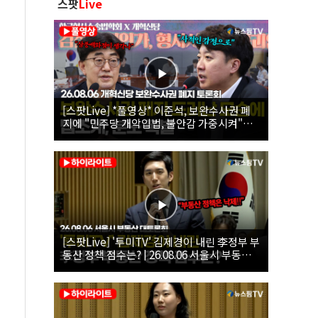
스팟
Live
[스팟Live] *풀영상* 이준석, 보완수사권 폐
지에 "민주당 개악입법, 불안감 가중시켜"｜
26.08.06 개혁신당 보완수사권 폐지 토론회
[스팟Live] '투미TV' 김제경이 내린 李정부 부
동산 정책 점수는? | 26.08.06 서울시 부동산
대토론회