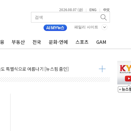
2026.08.07 (금)
ENG
中文
|
|
패밀리 사이트
금융
부동산
전국
문화·연예
스포츠
GAM
최고치 경신…한낮 총수요 104.3GW 기록
사우디 동시 공격… 위기 고조되는 또 다른 중동 화약고
들도 특별식으로 여름나기 [뉴스핌 줌인]
 못 맡는다…상피제 실시
X 지분 일부 매각
...최소 7명 사망
중대경보 해제…누적 온열질환자 2872명
.李 부동산 세제안에 與 내부서 '총선·대선 직격탄' 우려
아울렛' 건립 '본궤도'
안동·의성 특별재난지역 선포
 휘두른 30대 세입자…경찰, 현행범 체포