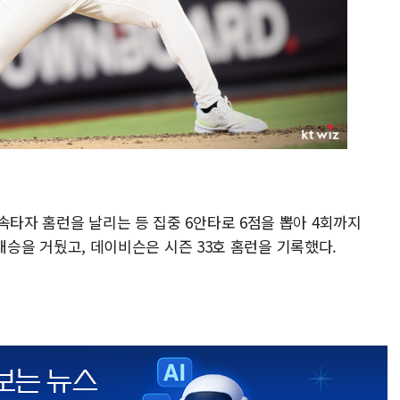
속타자 홈런을 날리는 등 집중 6안타로 6점을 뽑아 4회까지
로 대승을 거뒀고, 데이비슨은 시즌 33호 홈런을 기록했다.