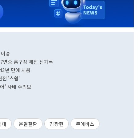
 이송
근 7연승·홈구장 매진 신기록
43년 만에 처음
연전 '스윕'
코어' 사태 주의보
침대
온열질환
김광현
쿠에바스