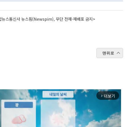
뉴스통신사 뉴스핌(Newspim), 무단 전재-재배포 금지>
맨위로
더보기
arrow_forward_ios