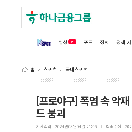
영상
포토
정치
정책·서
홈
스포츠
국내스포츠
[프로야구] 폭염 속 악
드 붕괴
기사입력 :
2024년08월04일 21:06
최종수정 :
20