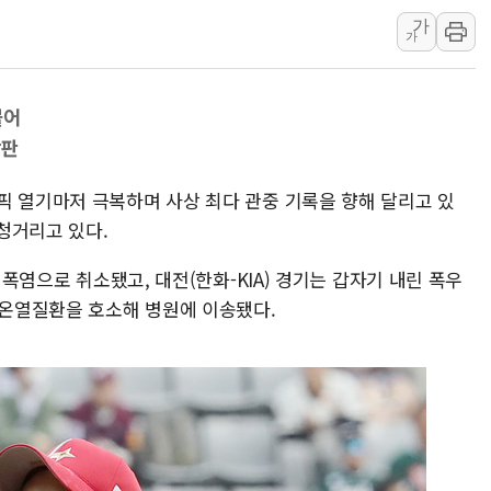
가
워트, 상반기 영업이익 30
가
프롬바이오, 10일 거래 재
NH농협생명, 농작업 중 온
붙어
아바코, 2분기 매출 120억원
강판
랩지노믹스 "디엑솜과 美 암
보로노이, 폐암 치료제 'VRN
픽 열기마저 극복하며 사상 최다 관중 기록을 향해 달리고 있
푸본현대생명, 육군 3군단과
청거리고 있다.
교보생명, '교보K-맞춤건강
는 폭염으로 취소됐고, 대전(한화-KIA) 경기는 갑자기 내린 폭우
벼랑 끝 선 '동전주' 무더기
 온열질환을 호소해 병원에 이송됐다.