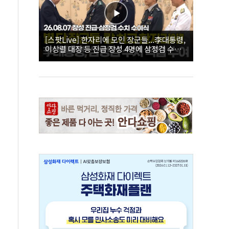
[스팟Live] 한자리에 모인 장군들...李대통령,
이상렬 대장 등 진급 장성 4명에 삼정검 수치
직접 수여｜26.08.07 장성 진급·삼정검 수치
수여식