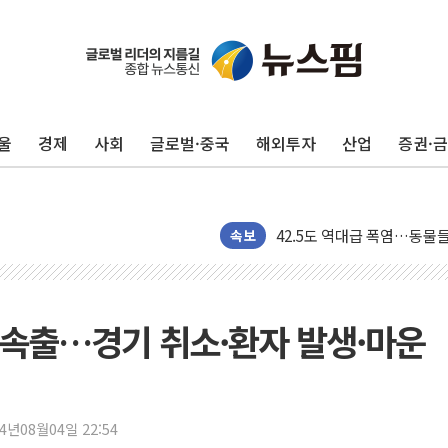
울
경제
사회
글로벌·중국
해외투자
산업
증권·
'찜통더위'에 전력수요 역대 
후티 반군, 예멘 정부군과 
42.5도 역대급 폭염…동물
경찰, 9월부터 '가족 사건'
속보
포스코홀딩스, 포스코인터·D
태국 학교서 중학생 총기 난사
40.2도 찍은 서울 등 폭염
재 속출…경기 취소·환자 발생·마운
"文정부 악몽 재현 안돼"..
신세계사이먼 '대구 프리미엄 
李대통령, 호우 피해 경북 
24년08월04일 22:54
'변기 수리' 집주인에게 흉기