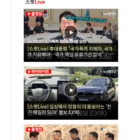
스팟
Live
[스팟Live] 李대통령 "국가폭력 피해자, 국가
가 치유해야…국가 책임 유효기간 없어"｜
26.08.07 국가폭력 피해자 위로 오찬
[스팟Live] 일상에서 장점이 더 돋보이는 '전
기 패밀리 SUV' 볼보 EX90