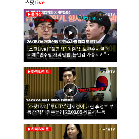
스팟
Live
[스팟Live] *풀영상* 이준석, 보완수사권 폐
지에 "민주당 개악입법, 불안감 가중시켜"｜
26.08.06 개혁신당 보완수사권 폐지 토론회
[스팟Live] '투미TV' 김제경이 내린 李정부 부
동산 정책 점수는? | 26.08.06 서울시 부동산
대토론회