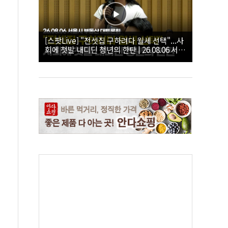
[스팟Live] "전셋집 구하려다 월세 선택"...사
회에 첫발 내디딘 청년의 한탄 | 26.08.06 서울
시 부동산 대토론회