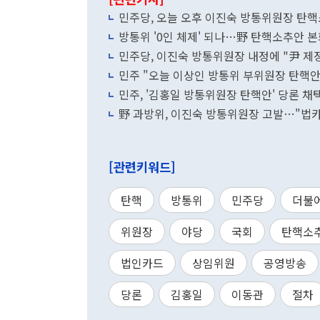
민주당, 오늘 오후 이진숙 방통위원장 탄
방통위 '0인 체제' 되나…野 탄핵소추안 
민주당, 이진숙 방통위원장 내정에 "尹 
민주 "오늘 이상인 방통위 부위원장 탄핵
민주, '김홍일 방통위원장 탄핵안' 당론 채택
野 과방위, 이진숙 방통위원장 고발…"법
[관련키워드]
탄핵
방통위
민주당
더불
위원장
야당
국회
탄핵소
법인카드
상임위원
공영방송
당론
김홍일
이동관
절차