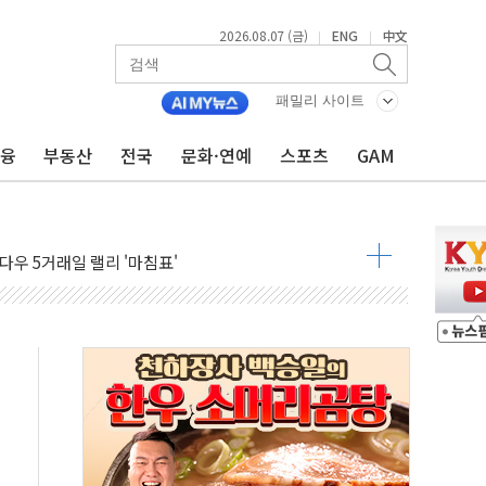
2026.08.07 (금)
ENG
中文
|
|
군수품 부족설 일축 "막대한 무기 보유"
패밀리 사이트
어…다음 과제는 '외형 확대'
금융
부동산
전국
문화·연예
스포츠
GAM
 귀환 조짐에 전월세시장 '긴장'
교환·재매수·다운사이징 '저울질'
항 제한 검토에 유가 3% 급등…금값 보합
다우 5거래일 랠리 '마침표'
합의 막바지.."美와 직접 협상 없어"
·김민석 후보 - 8월 7일
2차 회의…주택 공급 대책 막바지 조율할 듯
자회견·주요 정당 - 8월 7일
통항 제한 추진…美 "통행 막을 권한 없어"
분 상승… "2분기 기업 순이익 21% 증가" 전망