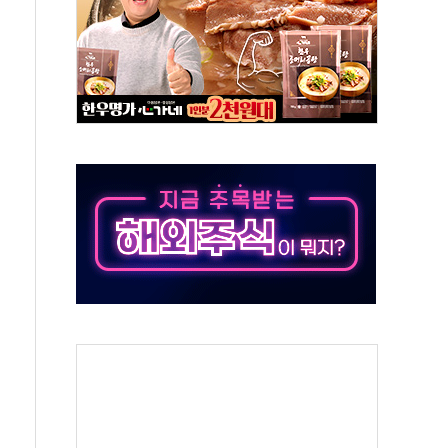
으로 나토 회원국 공격 검토… 거짓 깃발 작전"
 재회…로봇·AI 데이터센터·모빌리티 구체화
나·아이온큐·도어대시↑ VS 샌디스크·피그마·앱러빈↓
급 반대…상법·자본시장법 개정 논의"
주 차익실현 속 혼조세...웨스턴디지털·샌디스크↓
사에 긴급 안보 점검회의
·호르무즈 재개방 기대에 강세