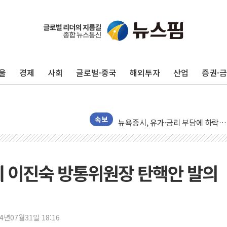
트럼프 "이란전 조만간 끝날 것"…
현대리바트, 원가 개선으로 실적 방
울
경제
사회
글로벌·중국
해외투자
산업
증권·
"세금 부담 덜자"…비거주 1주택자
세금 부담 커진 고가 1주택자…맞
[금/유가] 이란의 호르무즈 해협 통
뉴욕증시, 유가·금리 부담에 하락…
속보
이란, 오만과 호르무즈 해협 재개방 
[민주 당권주자 일정] 송영길·정청래
李대통령, 오늘 부동산 정책 점검 
함께 이진숙 방통위원장 탄핵안 발의
[오늘의 정치일정] 8월 7일(금)
[오늘의 국회일정] 상임위·세미나·기
이란, 美·이스라엘 선박 호르무즈 
24년07월31일 18:16
유럽증시, 견조한 실적 소화하며 대부