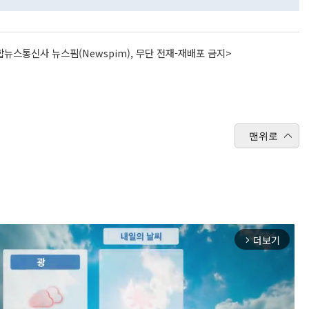
뉴스통신사 뉴스핌(Newspim), 무단 전재-재배포 금지>
맨위로
더보기
arrow_forward_ios