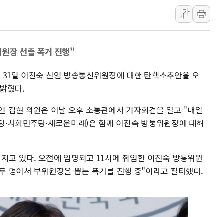
가
리투아니아 국방 "러, 우크라 드론
가
구광모, 내주 실리콘밸리서 젠슨 황
뉴욕증시 개장 전 특징주...모더
위원장 선출 폭거 진행"
김정관 장관 "영업이익 N% 성과
뉴욕증시 프리뷰, 미 주가선물 AI
은 31일 이진숙 신임 방송통신위원장에 대한 탄핵소추안을 오
청와대, 북한 단거리 탄도미사일 발
 밝혔다.
금값 7주 만에 최고…美 고용 둔화
 김현 의원은 이날 오후 소통관에서 기자회견을 열고 "내일
당·사회민주당·새로운미래)은 함께 이진숙 방통위원장에 대해
어지고 있다. 오전에 임명되고 11시에 취임한 이진숙 방통위원
 두 명이서 부위원장을 뽑는 폭거를 진행 중"이라고 질타했다.