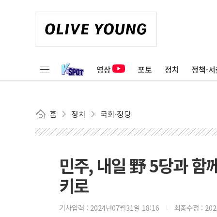
영상
포토
정치
정책·서
홈
정치
국회·정당
민주, 내일 野 5당과 
키로
기사입력 :
2024년07월31일 18:16
최종수정 :
20