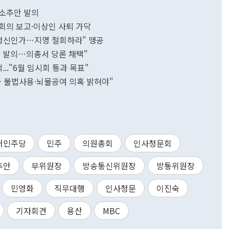
핵소추안 발의
본회의 보고·이상인 사퇴 가닥
제정신인가…지명 철회하라" 맹공
안 발의…의총서 당론 채택"
..."6월 임시회 통과 목표"
카 불법사용·뇌물공여 의혹 밝혀야"
어민주당
민주
의원총회
인사청문회
추안
부위원장
방송통신위원장
방통위원장
민영화
직무대행
인사청문
이진숙
기자회견
용산
MBC